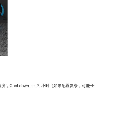
ce in Monolayer WSe2–Ag Plasmonic Hybrid
ctroscopy on bulk GaAs
，Cool down：~2 小时（如果配置复杂，可能长