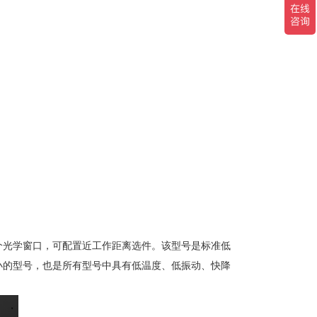
，文章学术价值与排序无关。
个光学窗口，可配置近工作距离选件。该型号是标准低
mon polaritons
小的型号，也是所有型号中具有低温度、低振动、快降