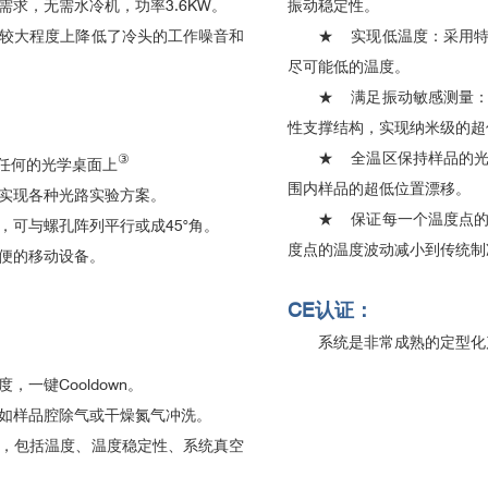
振动稳定性。
电力需求，无需水冷机，功率3.6KW。
★ 实现低温度：采用特
较大程度上降低了冷头的工作噪音和
尽可能低的温度。
★ 满足振动敏感测量：
性支撑结构，实现纳米级的超
★ 全温区保持样品的光
③
任何的光学桌面上
围内样品的超低位置漂移。
实现各种光路实验方案。
★ 保证每一个温度点的
可与螺孔阵列平行或成45°角。
度点的温度波动减小到传统制
便的移动设备。
CE认证：
系统是非常成熟的定型化
一键Cooldown。
如样品腔除气或干燥氮气冲洗。
，包括温度、温度稳定性、系统真空