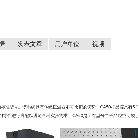
据
发表文章
用户单位
视频
章选集（2012-2020）。
大数值孔径低温显微镜——超稳定、高质量
分类仅供参考，可能存在偏差
排名不分先后）
技大学
ersion in a 2D Semiconductor
学
icon carbide addressed by Gaussian acoustics
学
标准型号。该系统具有传统恒温器不可比拟的优势。CA50样品腔具有5
atomically thin semiconductors via near-field coupling to surface plas
制零件进行搭配以满足各种实验需求。CA50是所有型号中样品腔空间较
学技术大学
ged carriers and excitons in atomically thin materials
理化所
ingle photons from the biexciton in monolayered WSe2
学