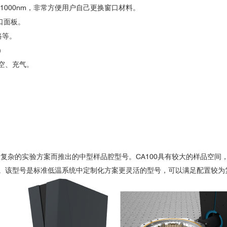
ls Heterostructure Light-Emitting Tunneling Diode
-1000nm，非常方便用户自己更换窗口材料。
ons at van der Waals Engineered Interfaces
口面板。
 an atomically thin membrane with a mirror
路等。
）
空、充气。
a 2D Semiconductor Heterostructure
eudospin in Monolayer WSe2
in-Valley Transfer in 2D Heterostructures
ive-particle valleytronic states in an atomically-thin semiconductor.
ley lifetime in WSe2/MoS2heterostructures
2
复杂的实验方案而推出的中型样品腔型号。CA100具有较大的样品空间
。该型号是标准低温系统中定制化方案更灵活的型号，可以满足配置较为
hene films
向势垒研究
ene
al Polymer–Graphene Hybrids for Nanoscale Electronics
nchronization of a graphene self-oscillator