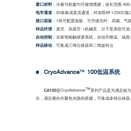
Nano Letters; Nanocavity Integrated van der Waa
窗口材料
：冷窗与热窗均可镀增透膜，波长范围 400
Nano Letters; Unusual Exciton-Phonon Interacti
电学通道
：20条集成直流通道，外加双RF+25DC接
Physical Review Letters; Controlling excitons in
接口面板
：1块可配置面板，可升级光纤、高频、气
样品环境
：真空、高真空（机械泵、分子泵系统可选
■ 自旋谷
自动控制
：全新智能触摸屏系统，自动升降温、抽真
Science; Valley-Polarized Exciton Dynamics in 
样品移动
：可集成三维位移器和二维旋转台
Nature Physics; Magnetic Control of Valley Ps
Nature Communications; Directional Interlayer Sp
Nature Communications; Coulomb-bound four- and f
■
CryoAdvance
100低温系统
TM
Science Advances; Observation of ultralong val
2
TM
CA100
是
CryoAdvance
系列产品是为满足较为
■ 石墨烯
头，满足横向共聚焦光路的搭建，可集成多组位移器
Nature; Proton-assisted growth of ultra-flat grap
■ 金属-绝缘体相变中由场触发的横
Nature Physics; Photo-Nernst Current in Graph
ACS Nano; Lithographically Patterned Function
Applied Physics Letters; Direct and parametric sy