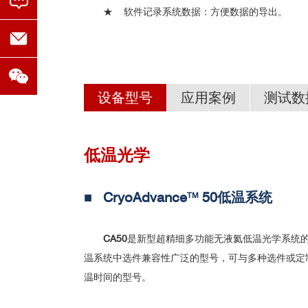
★ 软件记录系统数据：方便数据的导出。
设备型号
应用案例
测试数
低温光学
■ 莫尔晶格与激子相互作用研究
Montana Cryostation 用户发表文
国内部分用户列表
（重名为先后购买多台，
■ 二维材料、激子
■ CryoAdvance
50低温系统
北京大学
TM
华中科
山西大学
Nature Physics; Excitonic Luminescent Up-Conv
山西大
Nature Physics; Spin–phonon interactions in sil
首都师大
清华大
CA50
是新型超精细多功能无液氦低温光学系统的
Nature Nanotechnology; Probing dark excitons in 
温系统中选件兼容性广泛的型号，可与多种选件或定
2
2
苏州纳米所
中国科
Nature Nanotechnology; Electrical control of char
温时间的型号。
中国科学技术大学
中科院
Nature Communications; Cascaded emission of s
中科院半导体所
南京大