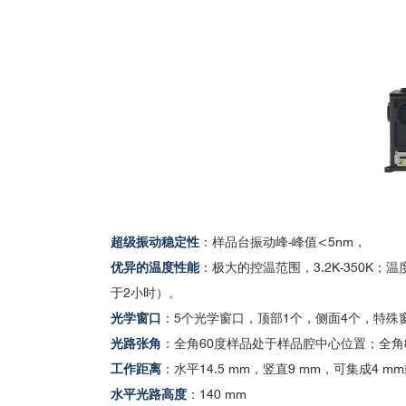
Nano Letters; Quantifying remote heating from 
中国科学技术大学
中国科
Nano Letters; Giant Enhancement of Defect-B
中科院理化所
中国科
Structures
南京大学
中国科
Physical Review Letters; Large Excitonic Reflec
上海理工大学
南开大
ACS Nano; Photoluminescent Quantum Interfere
中山大学
中国科
ACS Photonics; Strain-Correlated Localized Exc
北京大学
中科院
Physical Review B; Role of strain on the coheren
中国科学技术大学
复旦大
Physical Review B; Signatures of four-particle c
中科院半导体所
武汉大
Physical Review Materials; Laser Annealing fo
西南交通大学
苏州科
Science Advances; Persistent Optical Gating of a
超级振动稳定性
：样品台振动峰-峰值<5nm，
清华大学
Science Advances; Optical generation of high ca
中科院
优异的温度性能
：极大的控温范围，3.2K-350K
山西大学
东南大
于2小时）。
■ 范德瓦耳斯异质结
中国科学技术大学
光学窗口
：5个光学窗口，顶部1个，侧面4个，特殊
中国科
Nature Communications; Observation of Long-L
南开大学
光路张角
：全角60度样品处于样品腔中心位置；全角
Nano Letters; Single Defect Light-Emitting Diod
工作距离
：水平14.5 mm，竖直9 mm，可集成4 
Nano Letters; Interlayer Exciton Optoelectronics
水平光路高度
：140 mm