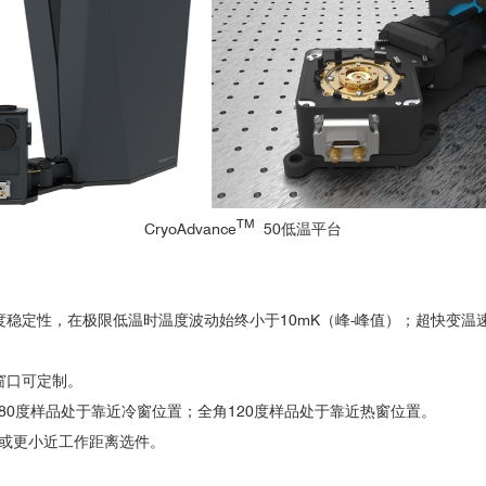
propagating surface plasmon polaritons
学技术大学
ound Exciton Luminescence and Suppression of Band-Edge Luminescen
学技术大学
学技术大学
tivity of Monolayer MoSe2 Encapsulated in Hexagonal Boron Nitride.
学
nce in a van der Waals Magnet Preserved by Symmetry Breaking
学技术大学
iton Energy in Atomically Thin Semiconductors
半导体所
t properties of GaAs excitons and biexcitons
学
orrelations associated with exciton-carrier interactions in coherent spe
TM
CryoAdvance
50低温平台
学
r Radiatively Broadened MoSe2 grown by Chemical Vapor Deposition
技学院
 Topological Insulator
rrier densities in 2D semiconductor heterobilayers
半导体所
；温度稳定性，在极限低温时温度波动始终小于10mK（峰-峰值）；超快变温速度
学
窗口可定制。
学院上海高等研究院
ived Interlayer Excitons in Monolayer MoSe2-WSe2 Heterostructures
80度样品处于靠近冷窗位置；全角120度样品处于靠近热窗位置。
e in a van der Waals Heterostructure
mm或更小近工作距离选件。
 in a 2D Heterostructure p-n junction