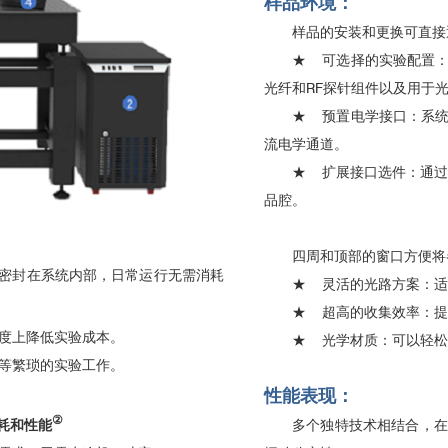
样品环境：
样品的安装和更换可直接
★
可选择的实验配置
光纤和RF探针组件以及用于
★
预置电学接口：系
流电学通道。
★
扩展接口选件：通过
品腔。
四周和顶部的窗口方便将
密封在系统内部，日常运行无需消耗
★
灵活的光路方案：适
★
超高的收集效率：提
度上降低实验成本。
★
光学材质：可以轻松
等繁琐的实验工作。
性能表现：
②
多个独特技术相结合，在
耗和性能