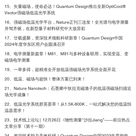
15、矢量磁场，使命必达！Quantum Design推出全新OptiCool®
Vector强磁场低温光学系统
3
16、强磁场低温光学平台，Nature正刊三连发！全光谱与电学测量
并驾齐驱，在新型量子材料研究中大放异彩
17、廿载盛聚，资深技术领航科研新章！Quantum Design中国
2024年度华东区用户会圆满召开
18、电学测量新篇章！M81、M91与多种设备联用，实现变温、变
磁场电学测量
安装有电学样品座和导热链接的三维位移器
19、一举多得，超精准全开放低温强磁场光学系统全面开花
20、低温、磁场与超快！整体方案已到来！
21、Nature Nanotech：石墨烯中狄拉克磁激子的低温强磁场扫描近
场光学成像！
窗口与物镜
22、低温光学系统群英荟萃！从1.5K-800K，一站式解决您的低温恒
温器需求！
图1. 测量设备与光路示意图（图片来源于R. D. Averitt教授关于本工
23、技术线上论坛| 12月26日《物性测量“沙拉Jiang”——前沿热点
作的公开报告）
文章分享《第十一期》
24、资深技术助力高效科研！Quantum Design中国2023年度华南