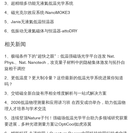
3、超精细多功能无液氦低温光学系统
4、磁光克尔效应系统-NanoMOKE3
5、Janis无液氦低温恒温器
6、低振动无液氦磁体与恒温器-attoDRY
相关新闻
1、极端条件下的“超快之眼”：低温强磁场光学平台连发 Nat.
3
Phys.、Nat. Nanotech，攻克量子材料中的隐秘集体激发与拓扑自
旋相干调控
2、更低温度？更大制冷量？这些最新的低温光学系统进展你知道
吗？
3
3、交错磁全新自旋有序相全维度解析与一站式解决方案
3
4、2026低温物理测量和应用讲习班 在西安成功举办，助力低温物
3
理人才培养与学术交流
5、连续登顶Nature子刊！强磁场低温光学平台助力多领域研究获重
工作中对扭曲CrI
的MOKE和RMCD测量中使用了
3
要进展，多种光谱测量方案让OptiCool如虎添翼
基于OptiCool系统的低温磁光测量系统。