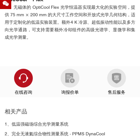
平台-OptiCool
进行了电运输和vdW隧穿的相关测量。OptiCool在
射频同轴线缆
无磁体的 OptiCool Flex 光学恒温器实现最大化的实验空间，提
2018年面世以来作为新型的强磁场低温光学研究平台受到了很多好
供 75 mm × 200 mm 的大尺寸工作空间和开放式光学几何结构，适
评，并获得了当年的R&D100大奖。OptiCool的多种电学通道非常方
光纤馈通件
用于定制化的低温实验装置。额外4 K 冷源、超低振动性能以及多方
便用户进行
电学测量
和
栅压调控
实验。
向光学通路，可支持需要额外冷却组件的高级光谱学、显微学和集
成光学测量。
参考文献：
Jia et al., Nat. Phys (2021)
样品位移
https://doi.org/10.1038/s41567-021-01422-w
https://qd-china.com/zh/news/detail/2201211512372
■
Science：扭曲二维材料磁性体系中的磁畴
在线咨询
询报价单
售后服务
和莫尔磁性的直接可视化
此外，还提供快速热台，可减少在升温或变温
相关产品
过程中稳定样品聚焦所需的时间。
另外，我们还可提供电学样品座，用户可将样品连接到可拆卸
1、低温强磁场综合光学测量系统
样品座上的 16 个针脚上，该样品座配备有柔性排线，可轻松插入样
2、完全无液氦综合物性测量系统 - PPMS DynaCool
品舱。