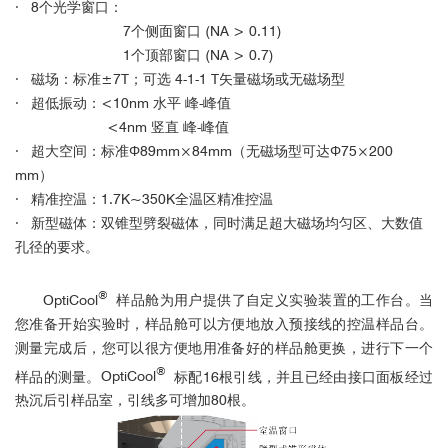
· 8个光学窗口：
7个侧面窗口 (NA > 0.11)
1个顶部窗口 (NA > 0.7)
· 磁场：标准±7T；可选 4-1-1 T矢量磁场或无磁场型
· 超低振动：<10nm 水平 峰-峰值
<4nm 竖直 峰-峰值
· 超大空间：标准Φ89mm×84mm（无磁场型可达
Φ
75×200
mm
）
· 精准控温：1.7K~350K全温区精准控温
· 新型磁体：双锥型劈裂磁体，同时满足超大磁场均匀区、大数值
孔径的要求。
®
OptiCool
样品舱为用户提供了自定义实验装置的工作台。当
您准备开始实验时，样品舱可以方便地放入预接线的控温样品台。
测量完成后，您可以很方便地用准备好的样品舱更换，进行下一个
®
样品的测量。
OptiCool
标配16根引线，并且已经由接口面板经过
热沉后引样品室，引线多可增加80根。