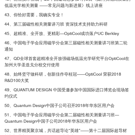
低温光学相关测量 ——常见问题与新进展》线上讲座
43、你恰好需要，我确实专业！
44、第三届磁性相关测量讲习班 资深技术支持助力科研
45、超精准、全开放、更精彩—OptiCool成功落户UC Berkley
46、中国电子学会应用磁学分会第三届磁性相关测量讲习班第二轮
通知
47、QD全球首套超精准全开放强磁场低温光学研究平台OptiCool在
加州大学圣迭戈分校交付使用
48、始终坚守做科研，创新佳作夺桂冠——OptiCool 荣获2018
R&D100大奖
49、QUANTUM DESIGN 中国受邀参加中国国际进口博览会现场签
约仪式
50、Quantum Design中国子公司召开2018年华东区用户会
图3. 不同温度、不同磁场下时间分辨MOKE测量观察到的GdTiO
材
3
51、中国电子学会应用磁学分会第二届磁性相关测量讲习班—
料磁性的演变
Quantum Design中国子公司2018年华东区用户会
52、世界精英聚京城，共话超导论“英雄”——第十二届国际超导材