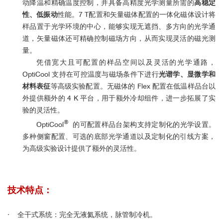
动降温和精确温度控制，并具备高精度光学测量所需的
高稳定
性、低振动
性能。7 T配置和矢量磁体配置的一体化磁体设计将
样品置于光学环境的中心，能够实现无遮挡、多方向的光学通
道，矢量磁体还可精确控制磁场方向，从而实现灵活的磁光测
量。
凭借宽大且可配置的样品空间以及灵活的光学通路，
OptiCool 支持在可控温度与磁场条件下进行
光谱学、显微学和
材料表征
等高级实验配置。无磁体的 Flex 配置在低温样品台以
外提供额外的 4 K 平台，用于额外冷却组件，进一步拓展了实
验的灵活性。
®
OptiCool
的可配置样品台架构支持定制化的光学设置。
多种侧窗配置、可选的底部光学通道以及定制化的引线方案，
为高级实验设计提供了额外的灵活性。
技术特点：
·
全干式系统：完全无液氦系统，脉管制冷机。