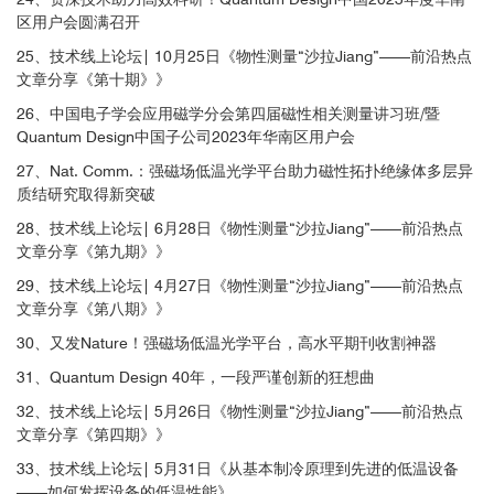
区用户会圆满召开
用户
25、技术线上论坛| 10月25日《物性测量“沙拉Jiang”——前沿热点
文章分享《第十期》》
26、中国电子学会应用磁学分会第四届磁性相关测量讲习班/暨
Quantum Design中国子公司2023年华南区用户会
用户
27、Nat. Comm.：强磁场低温光学平台助力磁性拓扑绝缘体多层异
质结研究取得新突破
28、技术线上论坛| 6月28日《物性测量“沙拉Jiang”——前沿热点
文章分享《第九期》》
29、技术线上论坛| 4月27日《物性测量“沙拉Jiang”——前沿热点
文章分享《第八期》》
30、又发Nature！强磁场低温光学平台，高水平期刊收割神器
31、Quantum Design 40年，一段严谨创新的狂想曲
32、技术线上论坛| 5月26日《物性测量“沙拉Jiang”——前沿热点
文章分享《第四期》》
图2. GdTiO
材料不同温度下的反射率泵浦测量，(a)反射率随时间的
3
33、技术线上论坛| 5月31日《从基本制冷原理到先进的低温设备
变化；(b)峰值反射率随温度变化；(c) 反射率在不同时间段的演变
——如何发挥设备的低温性能》