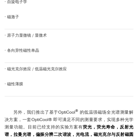
·
自旋电子学
·
磁激子
·
原子力显微镜 / 显微术
·
各向异性磁性单晶
·
磁光克尔效应 / 低温磁光克尔效应
·
磁性薄膜
®
另外，我们推出了基于OptiCool
的低温强磁场全光谱测量解
决方案，一套OptiCool® 即可满足不同的测量要求，实现多种光学
测量功能。目前已经支持的实验方案有
荧光，荧光寿命，反射光
谱，拉曼光谱，偏振分辨二次谐波，光电流，磁光克尔与反射磁圆