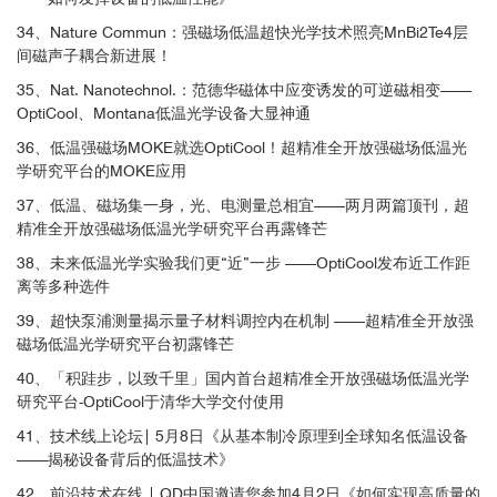
机制
34、Nature Commun：强磁场低温超快光学技术照亮MnBi2Te4层
间磁声子耦合新进展！
3
35、Nat. Nanotechnol.：范德华磁体中应变诱发的可逆磁相变——
OptiCool、Montana低温光学设备大显神通
36、低温强磁场MOKE就选OptiCool！超精准全开放强磁场低温光
3
学研究平台的MOKE应用
37、低温、磁场集一身，光、电测量总相宜——两月两篇顶刊，超
精准全开放强磁场低温光学研究平台再露锋芒
38、未来低温光学实验我们更“近”一步 ——OptiCool发布近工作距
离等多种选件
39、超快泵浦测量揭示量子材料调控内在机制 ——超精准全开放强
磁场低温光学研究平台初露锋芒
40、「积跬步，以致千里」国内首台超精准全开放强磁场低温光学
研究平台-OptiCool于清华大学交付使用
41、技术线上论坛| 5月8日《从基本制冷原理到全球知名低温设备
——揭秘设备背后的低温技术》
42、前沿技术在线 | QD中国邀请您参加4月2日《如何实现高质量的