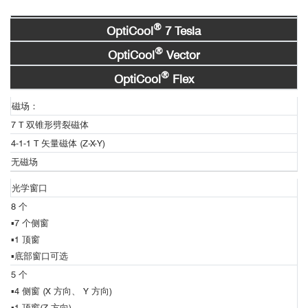
OptiCool 超精准全开放强磁场低温光学研究平
样品舱
■ Nature Commun：MnBi
国内用户举例：（排名不分先后）
Te
层间磁声子耦
超精准全开放强磁场低温光学研究平台-OptiCool.pdf
®
2
4
OptiCool
7 Tesla
台
清华大学
合新进展
®
OptiCool
Vector
北京理工大学
磁光测量
超快测量
用户
®
北京量子信息科学研究院
OptiCool
Flex
中国科学技术大学
1、时间分辨MOKE测量数据举例
磁场：
用户
中国科学院大连化学物理研究所
7 T 双锥形劈裂磁体
南开大学
武汉理工大学
4-1-1 T 矢量磁体 (Z-X-Y)
南方科技大学
无磁场
燕山大学
光学窗口
标准样品舱
8 个
国际用户举例：（排名不分先后）
▪7 个侧窗
普林斯顿大学（美国）
▪
1 顶窗
哈佛大学（美国）
▪
底部窗口可选
加州大学伯克利分校（美国）
5 个
加州大学圣迭戈分校（美国）
2
4
▪
4 侧窗 (X 方向、 Y 方向)
西北大学（美国）
▪
1 顶窗(Z 方向)