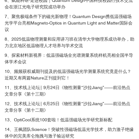
6、赋能科研·走进校园｜Quantum Design中国科技校园行技术交流
会在浙江光电子研究院成功举办
参考文献：
Song et al., Science 374, 1140–1144 (2021) 26
7、聚焦极端条件下的磁光新物理！Quantum Design携低温强磁场
November 2021
光学平台亮相Magneto-Optics in Quantum Light and Matter国际会
议
安装有快速变温样品台和导热链接的三维位移器
详细信息请参考：
8、2025低温物理测量和应用讲习班在清华大学物理系成功举办，助
https://qd-china.com/zh/news/detail/2201211512372
力北京地区低温物理人才培养与学术交流
9、探索材料新视界：低温强磁场全光谱测量系统样机亮相全国半导
■ 超精准全开放强磁场低温光学研究平台在
量
体学术会议
子材料调控
方面的应用
10、频频获权威期刊提及的低温强磁场光学测量系统究竟是什么？
近期又有两篇Nature正刊提到它！
11、技术线上论坛| 9月24日《物性测量“沙拉Jiang”——前沿热点
文章分享《第十三期》
12、技术线上论坛| 6月25日《物性测量“沙拉Jiang”——前沿热点
3
文章分享《第十二期》
13、OptiCool系统100套啦！低温强磁场光学研究新标配
14、王枫团队Science！突破性强磁场低温光学技术，助力激子绝缘
3
体中的完美库仑拖拽与激子输运研究