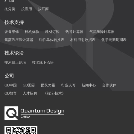
按分类
按应用
按厂商
技术支持
设备维修
样机体验
耗材订购
热导计算器
气流压降计算器
氦蒸汽压温计算器
磁性单位转换表
材料衍射数据表
化学元素周期表
技术论坛
技术线上论坛
技术线下论坛
公司
QD中国
QD国际
团队力量
行业认可
新闻中心
合作伙伴
图1. InSe在10K，6T环境下自旋进动极化随时间的变化
QD教育
人才招聘
《前沿·技术》