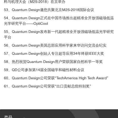
料与机理大会（M2S-2018）在京举办
53、Quantum Design邀您共聚北京M2S-2018国际会议
54、Quantum Design正式在中国市场推出超精准全开放强磁场低温
光学研究平台——OptiCool
55、Quantum Design发布新一代超精准全开放强磁场低温光学研究
平台
56、Quantum Design美国总部应用科学家来华访问交流会纪实
57、Quantum Design创始人专注超导应用34年终获IEEE大奖
图4. (a)光激发后磁矩演化的原理示意图；(b) 时间分辨MOKE测量
观察到的相干振荡
58、热烈祝贺Quantum Design用户荣获国家自然科学一等奖
59、QD公司参加第14届全国磁学和磁性材料会议
该研究通过在变温变磁场条件下的时间分辨测量，清楚的观测
60、Quantum Design公司荣获“TechAmerica High Tech Award”
到了GdTiO3在微观时间尺度上的磁性变化，通过分析详细解释了磁
性演化的内在机制。这对于钙钛矿类量子材料的应用具有十分重大
61、Quantum Design公司荣获“出口贡献总统特别奖”
的意义。
■
超精准全开放强磁场低温光学研究平台在自
旋极化测量方面的应用
产品