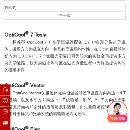
制冷剂
全干式
图2，GdTiO
材料不同温度下的反射率泵浦测量，(a)反射率随时间
®
3
OptiCool
7 Tesla
的变化；(b)峰值反射率随温度变化；(c) 反射率在不同时间段的演变
标准型 OptiCool 7 T 光学恒温器配备 ±7 T 锥形分裂超导磁
机制
接线与馈通
体，磁场方向为竖直方向，并具有高磁场均匀性（在 3 cm 直径球体
2
积内为 ±0.3%）。7个侧面光学窗口可为较大的实验空间提供多方
2
向光学通路，较大的磁场均匀区在磁光测量过程中为样品提供均匀
的磁场条件。
®
OptiCool
Vector
标准样品接线
OptiCool Vector矢量磁体光学恒温器可提供竖直方向高达 ±4 T
的磁场，以及水平方向高达 ±1 T 的磁场。沿 X、Y、Z 方向的光学
三维位移器接线
通路支持面内和面外的透射与反射测量，而矢量磁场控制功能可实
Nature Physics
图3，GdTiO
材料光激发后的磁矩演化，(a)光激发后磁矩演化的原
现相对于样品和光学系统的精确磁场方向控制。
3
在本工作中作者使用Quantum Design生产的
完全无液氦综合物
理示意图；(b) 时间分辨MOKE测量观察到的相干振荡
性测量系统PPMS DynaCool
和
超精准全开放强磁场低温光学研究
®
OptiCool
Flex