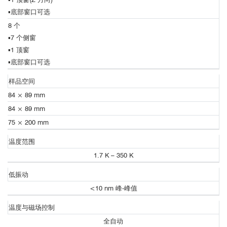
华盛顿大学（美国）
MnBi
Te
4
2
▪
底部窗口可选
俄勒冈州立大学（美国）
基于超精准全开放强磁场低温光学研究平台-OptiCool的
8 个
纽约州立大学石溪分校（美国）
图1，测量设备与光路示意图（图片来源于R. D. Averitt教授的公开
低温磁场超快光谱
▪
7 个侧窗
乔治梅森大学（美国）
报告）
▪
1 顶窗
马普微结构物理研究所 （德国）
▪
底部窗口可选
哥廷根大学（德国）
Nat
2
4
国立材料研究所（日本）
Commun
13
样品空间
https://doi.org/10.1038/s41467-022-29545-5
84 × 89 mm
84 × 89 mm
大容量样品舱
详细信息请参考：
75 × 200 mm
https://qd-china.com/zh/news/detail/2205101395268
温度范围
1.7 K – 350 K
■
Nature Physics：单层激子绝缘体的证据
低振动
<10 nm 峰-峰值
温度与磁场控制
全自动