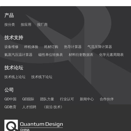
产品
按分类
按应用
按厂商
技术支持
设备维修
样机体验
耗材订购
热导计算器
气流压降计算器
氦蒸汽压温计算器
磁性单位转换表
材料衍射数据表
化学元素周期表
技术论坛
技术线上论坛
技术线下论坛
公司
QD中国
QD国际
团队力量
行业认可
新闻中心
合作伙伴
QD教育
人才招聘
《前沿·技术》