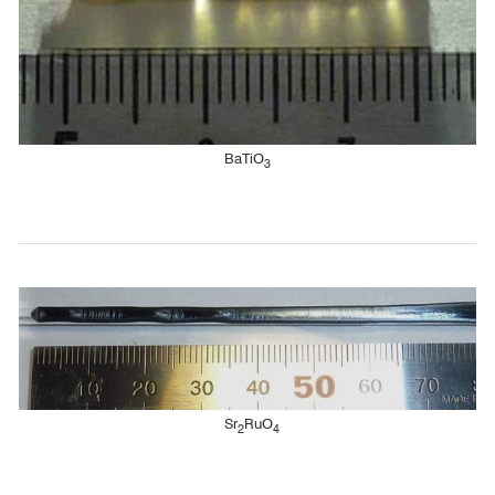
BaTiO
3
Sr
RuO
2
4