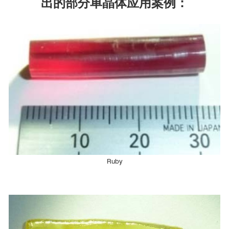
出的部分单晶体应用案例：
of the Néel vector through antiferromagnetic trichroism. Nat
Commun 13, 697 (2022).
https://doi.org/10.1038/s41467-022-28215-w
Ruby