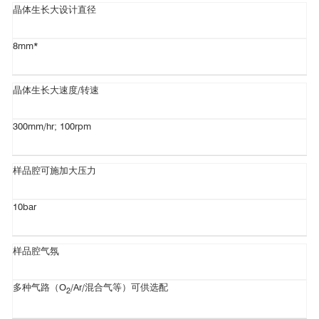
晶体生长大设计直径
8mm*
晶体生长大速度/转速
300mm/hr; 100rpm
样品腔可施加大压力
10bar
样品腔气氛
多种气路（
O
/Ar/混合气等
）可供选配
2