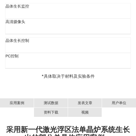
晶体生长监控
高清摄像头
晶体生长控制
PC控制
*具体取决于材料及实验条件
应用案例
测试数据
发表文章
用户单位
资料下载
视频
采用新一代激光浮区法单晶炉系统生长
高质量单晶生长设备介绍
Kimura, K., Otake, Y. & Kimura, T. Visualizing rotation and reversal
新一代高性能激光浮区法单晶炉-LFZ-中文资料.PDF