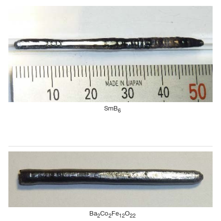
SmB
6
Ba
Co
Fe
O
2
2
12
22