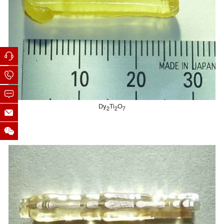
Dy
Ti
O
2
2
7