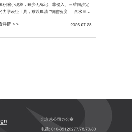
体积缩小现象，缺少无标记、非侵入、三维同步定
力学表征工具，难以厘清 “细胞密度 — 含水量
 体积 — 刚度” 完整调控通路。德国德累斯顿工业
看详情 >>
2026-07-28
 Taubenberger 课题组依托CellSense 生物型布
渊显微镜Discoverer，突破传统技术壁垒，完整解
单细胞向多细胞肿瘤球体转化、肿瘤细胞向外侵袭
过程的细胞体积可塑性与力学演变规律，成果发表
名期刊《Advanced Science》。
北京总公司办公室
电话: 010-85120277/78/79/80