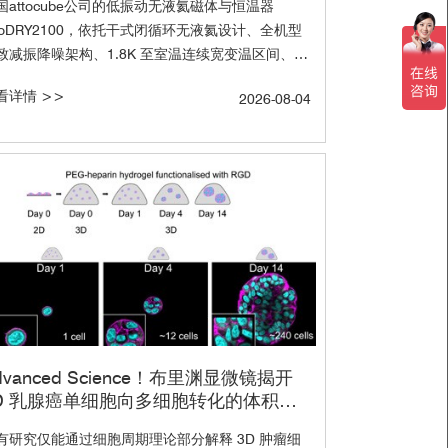
国attocube公司的低振动无液氦磁体与恒温器
ttoDRY2100，依托干式闭循环无液氦设计、全机型
致减振降噪架构、1.8K 至室温连续宽变温区间、多
格强磁场 / 矢量磁场可选配置、全自动一体化触屏
看详情 >>
2026-08-04
制、配套专用低温消色差高 NA 物镜与纳米位移台
核心优势，无需液氦耗材、长期运维成本更低，同
能稳定输出超低噪声极低温强磁场测试环境，完整
制热涨落与声子散射，精准保留二维材料本征微弱
子光学、磁学信号，是国内外众多课题组研究二维
料中的磁光物理性质标配设备，可拓展实现光学拉
与荧光光谱测量，电场与磁场调控反射光谱，磁圆
色RMCD, 磁光克尔MOKE， 二次谐波SHG等多种
能。 2026 年已支撑多项《Nature》《Nature
otonics》《Nature Physics》重大成果落地。
ced Science！布里渊显微镜揭开
D 乳腺癌单细胞向多细胞转化的体积调
谜题
有研究仅能通过细胞周期理论部分解释 3D 肿瘤细