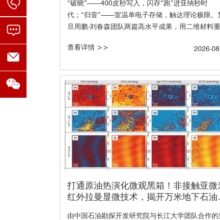
“破晓”——400皮秒写入，闪存“跑”进亚纳秒时
代；“归壹”——室温单电子存储，触达理论极限。
旦周鹏-刘春森团队两篇高水平成果，用二维材料
定义存储芯片的底层逻辑，证明了非易失存储不仅
查看详情 >>
2026-08
跑得比“临时记忆”更快，还能做到“一个电子就是1
特”的终极密度。Lake Shore低温探针台以其稳定
低噪真空环境、超低振动（<30nm）与宽温区
（1.6K-675K）特性，成为连接二维材料量子行为
宏观芯片性能的 “量子观测室”，见证了这些划时
破的发现。
打通原油热演化微观黑箱！非接触亚微
红外拉曼显微技术，揭开万米地下石油
子密码
​由中国石油勘探开发研究院与长江大学团队合作的