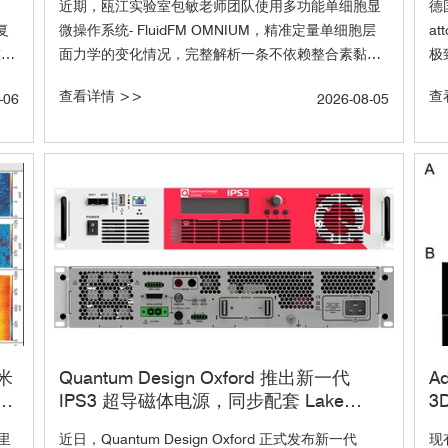
​近期，瓯江实验室包敏老师团队使用多功能单细胞显
德
复
微操作系统- FluidFM OMNIUM，精准定量单细胞层
a
重写
面力学的变化情况，完整解析一条不依赖整合素黏附
极
能
的全新机械转导通路，强核压缩可以逆转软基质对干
规
查看详情 >>
查
-06
2026-08-05
比
细胞成骨的抑制作用。换句话说，即使你的培养基质
控
的
很软，只要施加合适的核压缩力，细胞照样能往成骨
等
方向分化。相关成果已发表于《Acta Biomaterialia》
时
与
（2026, 216:287-297）。
抑
代突
量
材
曼
二
功
Ph
米
Quantum Design Oxford 推出新一代
Advan
分
IPS3 超导磁体电源，同步配套 Lake
3
Shore 高低温精密温控设备完善无液氦磁
控
里
近日，Quantum Design Oxford 正式发布新一代
现
体系统整体解决方案