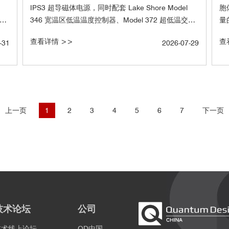
IPS3 超导磁体电源，同时配套 Lake Shore Model
胞
opy
346 宽温区低温温度控制器、Model 372 超低温交流
量的
]。该
电阻电桥，形成覆盖mK至300K、适配Quantum
—
查看详情 >>
查
-31
2026-07-29
的非
Design Oxford 全线产品系列，包含无液氦超导磁体
大学
用于
低温系统-TeslatronPT 无液氦光学窗口超导磁体系统-
里
定
SpectromagPT、开放式架构低温测量系统-
析
开
TeslatronPT Plus，全面提升凝聚态物理、量子材料、
全
超导器件等前沿实验的测量稳定性与运行效率。
于知
上一页
1
2
3
4
5
6
7
下一页
技术论坛
公司
技术线上论坛
QD中国