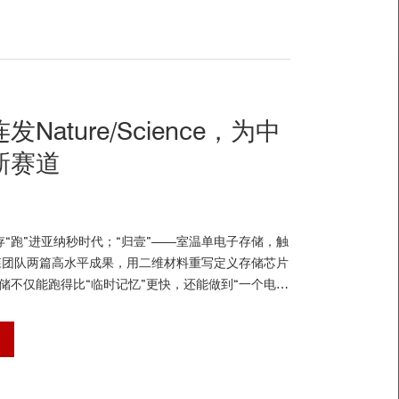
ature/Science，为中
新赛道
闪存“跑”进亚纳秒时代；“归壹”——室温单电子存储，触
森团队两篇高水平成果，用二维材料重写定义存储芯片
储不仅能跑得比“临时记忆”更快，还能做到“一个电子
e Shore低温探针台以其稳定的低噪真空环境、超低振
6K-675K）特性，成为连接二维材料量子行为与宏观芯
证了这些划时代突破的发现。