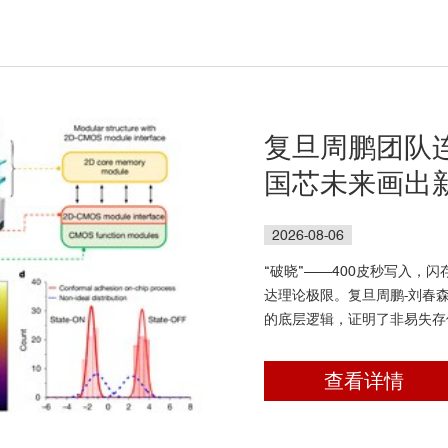
复旦周鹏团队连发N
国芯未来画出
2026-08-06
“破晓”——400皮秒写入，
达理论极限。复旦周鹏-刘春
的底层逻辑，证明了非易失存
就是1比特”的终极密度。Lak
动（<30nm）与宽温区（1.
查看详情
片性能的 “量子观测室”，见