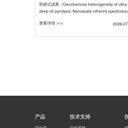
程碑式成果《Geochemical heterogeneity of ultra-
deep oil pyrolysis: Nanoscale infrared spectrosc
insights》 正式发表于《Petroleum Science》[1
查看详情 >>
2026-07
研究创新性将基于光学光热红外光谱技术O-PTIR
接触亚微米分辨红外拉曼同步测量系统mIRage应
超深层原油热模拟产物原位分析，在亚微米尺度上
量揭示了原油裂解过程中化学官能团的演化规律，
创了石油地球化学微观研究的新范式！
产品
技术支持
按分类
设备维修