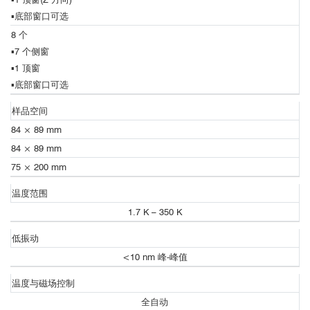
华盛顿大学（美国）
MnBi
Te
4
2
▪
底部窗口可选
俄勒冈州立大学（美国）
基于超精准全开放强磁场低温光学研究平台-OptiCool的
8 个
纽约州立大学石溪分校（美国）
图1，测量设备与光路示意图（图片来源于R. D. Averitt教授的公开
低温磁场超快光谱
▪
7 个侧窗
乔治梅森大学（美国）
报告）
▪
1 顶窗
马普微结构物理研究所 （德国）
▪
底部窗口可选
哥廷根大学（德国）
Nat
2
4
国立材料研究所（日本）
Commun
13
样品空间
https://doi.org/10.1038/s41467-022-29545-5
84 × 89 mm
84 × 89 mm
大容量样品舱
详细信息请参考：
75 × 200 mm
https://qd-china.com/zh/news/detail/2205101395268
温度范围
1.7 K – 350 K
■
Nature Physics：单层激子绝缘体的证据
低振动
<10 nm 峰-峰值
温度与磁场控制
全自动