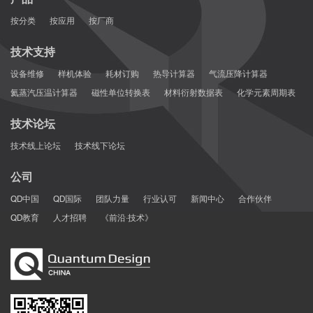
按分类
按应用
按厂商
技术支持
设备维修
样机体验
耗材订购
热导计算器
气流压降计算器
氦蒸汽压温计算器
磁性单位转换表
材料衍射数据表
化学元素周期表
技术论坛
技术线上论坛
技术线下论坛
公司
QD中国
QD国际
团队力量
行业认可
新闻中心
合作伙伴
图1. InSe在10K，6T环境下自旋进动极化随时间的变化
QD教育
人才招聘
《前沿·技术》