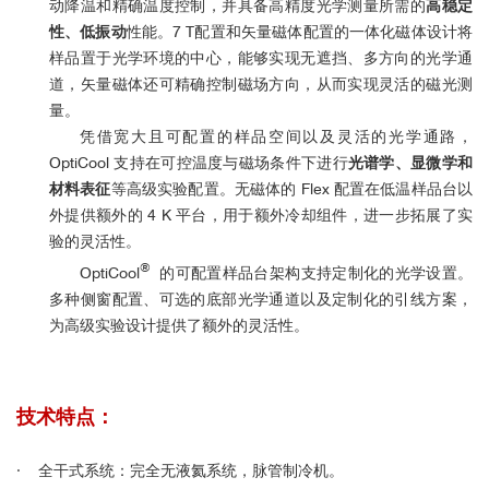
动降温和精确温度控制，并具备高精度光学测量所需的
高稳定
性、低振动
性能。7 T配置和矢量磁体配置的一体化磁体设计将
样品置于光学环境的中心，能够实现无遮挡、多方向的光学通
道，矢量磁体还可精确控制磁场方向，从而实现灵活的磁光测
量。
凭借宽大且可配置的样品空间以及灵活的光学通路，
OptiCool 支持在可控温度与磁场条件下进行
光谱学、显微学和
材料表征
等高级实验配置。无磁体的 Flex 配置在低温样品台以
外提供额外的 4 K 平台，用于额外冷却组件，进一步拓展了实
验的灵活性。
®
OptiCool
的可配置样品台架构支持定制化的光学设置。
多种侧窗配置、可选的底部光学通道以及定制化的引线方案，
为高级实验设计提供了额外的灵活性。
技术特点：
·
全干式系统：完全无液氦系统，脉管制冷机。