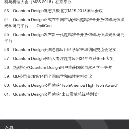
料与机理大会（M2S-2018）在京举办
53、Quantum Design邀您共聚北京M2S-2018国际会议
54、Quantum Design正式在中国市场推出超精准全开放强磁场低温
光学研究平台——OptiCool
55、Quantum Design发布新一代超精准全开放强磁场低温光学研究
平台
56、Quantum Design美国总部应用科学家来华访问交流会纪实
57、Quantum Design创始人专注超导应用34年终获IEEE大奖
图4. (a)光激发后磁矩演化的原理示意图；(b) 时间分辨MOKE测量
观察到的相干振荡
58、热烈祝贺Quantum Design用户荣获国家自然科学一等奖
59、QD公司参加第14届全国磁学和磁性材料会议
该研究通过在变温变磁场条件下的时间分辨测量，清楚的观测
60、Quantum Design公司荣获“TechAmerica High Tech Award”
到了GdTiO3在微观时间尺度上的磁性变化，通过分析详细解释了磁
性演化的内在机制。这对于钙钛矿类量子材料的应用具有十分重大
61、Quantum Design公司荣获“出口贡献总统特别奖”
的意义。
■
超精准全开放强磁场低温光学研究平台在自
旋极化测量方面的应用
产品