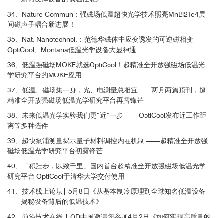
机制
34、Nature Commun：强磁场低温超快光学技术照亮MnBi2Te4层
间磁声子耦合新进展！
3
35、Nat. Nanotechnol.：范德华磁体中应变诱发的可逆磁相变——
OptiCool、Montana低温光学设备大显神通
36、低温强磁场MOKE就选OptiCool！超精准全开放强磁场低温光
3
学研究平台的MOKE应用
37、低温、磁场集一身，光、电测量总相宜——两月两篇顶刊，超
精准全开放强磁场低温光学研究平台再露锋芒
38、未来低温光学实验我们更“近”一步 ——OptiCool发布近工作距
离等多种选件
39、超快泵浦测量揭示量子材料调控内在机制 ——超精准全开放强
磁场低温光学研究平台初露锋芒
40、「积跬步，以致千里」国内首台超精准全开放强磁场低温光学
研究平台-OptiCool于清华大学交付使用
41、技术线上论坛| 5月8日《从基本制冷原理到全球知名低温设备
——揭秘设备背后的低温技术》
42、前沿技术在线 | QD中国邀请您参加4月2日《如何实现高质量的