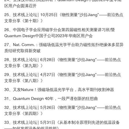
区用户会圆满召开
用户
25、技术线上论坛| 10月25日《物性测量“沙拉Jiang”——前沿热点
文章分享《第十期》》
26、中国电子学会应用磁学分会第四届磁性相关测量讲习班/暨
Quantum Design中国子公司2023年华南区用户会
用户
27、Nat. Comm.：强磁场低温光学平台助力磁性拓扑绝缘体多层异
质结研究取得新突破
28、技术线上论坛| 6月28日《物性测量“沙拉Jiang”——前沿热点
文章分享《第九期》》
29、技术线上论坛| 4月27日《物性测量“沙拉Jiang”——前沿热点
文章分享《第八期》》
30、又发Nature！强磁场低温光学平台，高水平期刊收割神器
31、Quantum Design 40年，一段严谨创新的狂想曲
32、技术线上论坛| 5月26日《物性测量“沙拉Jiang”——前沿热点
文章分享《第四期》》
图2. GdTiO
材料不同温度下的反射率泵浦测量，(a)反射率随时间的
3
33、技术线上论坛| 5月31日《从基本制冷原理到先进的低温设备
变化；(b)峰值反射率随温度变化；(c) 反射率在不同时间段的演变
——如何发挥设备的低温性能》