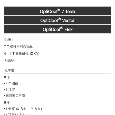
OptiCool 超精准全开放强磁场低温光学研究平
样品舱
■ Nature Commun：MnBi
国内用户举例：（排名不分先后）
Te
层间磁声子耦
超精准全开放强磁场低温光学研究平台-OptiCool.pdf
®
2
4
OptiCool
7 Tesla
台
清华大学
合新进展
®
OptiCool
Vector
北京理工大学
磁光测量
超快测量
用户
®
北京量子信息科学研究院
OptiCool
Flex
中国科学技术大学
1、时间分辨MOKE测量数据举例
磁场：
用户
中国科学院大连化学物理研究所
7 T 双锥形劈裂磁体
南开大学
武汉理工大学
4-1-1 T 矢量磁体 (Z-X-Y)
南方科技大学
无磁场
燕山大学
光学窗口
标准样品舱
8 个
国际用户举例：（排名不分先后）
▪7 个侧窗
普林斯顿大学（美国）
▪
1 顶窗
哈佛大学（美国）
▪
底部窗口可选
加州大学伯克利分校（美国）
5 个
加州大学圣迭戈分校（美国）
2
4
▪
4 侧窗 (X 方向、 Y 方向)
西北大学（美国）
▪
1 顶窗(Z 方向)