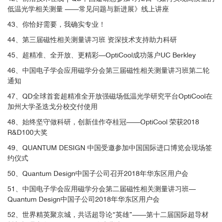
低温光学相关测量 ——常见问题与新进展》线上讲座
43、你恰好需要，我确实专业！
44、第三届磁性相关测量讲习班 资深技术支持助力科研
45、超精准、全开放、更精彩—OptiCool成功落户UC Berkley
46、中国电子学会应用磁学分会第三届磁性相关测量讲习班第二轮
通知
47、QD全球首套超精准全开放强磁场低温光学研究平台OptiCool在
加州大学圣迭戈分校交付使用
48、始终坚守做科研，创新佳作夺桂冠——OptiCool 荣获2018
R&D100大奖
49、QUANTUM DESIGN 中国受邀参加中国国际进口博览会现场签
约仪式
50、Quantum Design中国子公司召开2018年华东区用户会
图3. 不同温度、不同磁场下时间分辨MOKE测量观察到的GdTiO
材
3
51、中国电子学会应用磁学分会第二届磁性相关测量讲习班—
料磁性的演变
Quantum Design中国子公司2018年华东区用户会
52、世界精英聚京城，共话超导论“英雄”——第十二届国际超导材