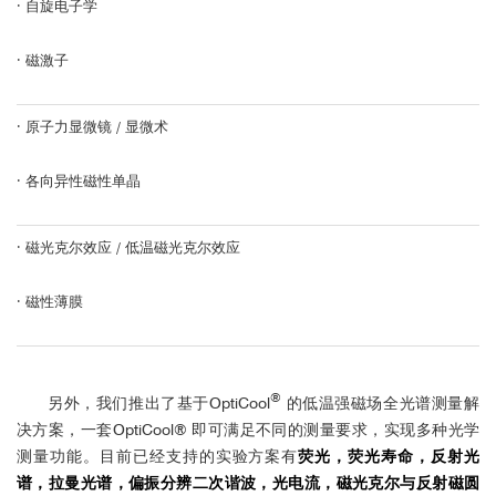
·
自旋电子学
·
磁激子
·
原子力显微镜 / 显微术
·
各向异性磁性单晶
·
磁光克尔效应 / 低温磁光克尔效应
·
磁性薄膜
®
另外，我们推出了基于OptiCool
的低温强磁场全光谱测量解
决方案，一套OptiCool® 即可满足不同的测量要求，实现多种光学
测量功能。目前已经支持的实验方案有
荧光，荧光寿命，反射光
谱，拉曼光谱，偏振分辨二次谐波，光电流，磁光克尔与反射磁圆