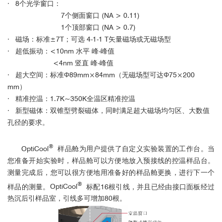
· 8个光学窗口：
7个侧面窗口 (NA > 0.11)
1个顶部窗口 (NA > 0.7)
· 磁场：标准±7T；可选 4-1-1 T矢量磁场或无磁场型
· 超低振动：<10nm 水平 峰-峰值
<4nm 竖直 峰-峰值
· 超大空间：标准Φ89mm×84mm（无磁场型可达
Φ
75×200
mm
）
· 精准控温：1.7K~350K全温区精准控温
· 新型磁体：双锥型劈裂磁体，同时满足超大磁场均匀区、大数值
孔径的要求。
®
OptiCool
样品舱为用户提供了自定义实验装置的工作台。当
您准备开始实验时，样品舱可以方便地放入预接线的控温样品台。
测量完成后，您可以很方便地用准备好的样品舱更换，进行下一个
®
样品的测量。
OptiCool
标配16根引线，并且已经由接口面板经过
热沉后引样品室，引线多可增加80根。