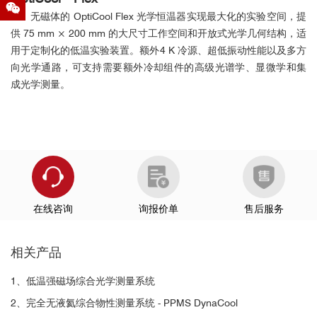
平台-OptiCool
进行了电运输和vdW隧穿的相关测量。OptiCool在
射频同轴线缆
无磁体的 OptiCool Flex 光学恒温器实现最大化的实验空间，提
2018年面世以来作为新型的强磁场低温光学研究平台受到了很多好
供 75 mm × 200 mm 的大尺寸工作空间和开放式光学几何结构，适
评，并获得了当年的R&D100大奖。OptiCool的多种电学通道非常方
光纤馈通件
用于定制化的低温实验装置。额外4 K 冷源、超低振动性能以及多方
便用户进行
电学测量
和
栅压调控
实验。
向光学通路，可支持需要额外冷却组件的高级光谱学、显微学和集
成光学测量。
参考文献：
Jia et al., Nat. Phys (2021)
样品位移
https://doi.org/10.1038/s41567-021-01422-w
https://qd-china.com/zh/news/detail/2201211512372
■
Science：扭曲二维材料磁性体系中的磁畴
在线咨询
询报价单
售后服务
和莫尔磁性的直接可视化
此外，还提供快速热台，可减少在升温或变温
相关产品
过程中稳定样品聚焦所需的时间。
另外，我们还可提供电学样品座，用户可将样品连接到可拆卸
1、低温强磁场综合光学测量系统
样品座上的 16 个针脚上，该样品座配备有柔性排线，可轻松插入样
2、完全无液氦综合物性测量系统 - PPMS DynaCool
品舱。