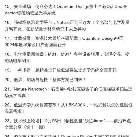
15、矢量磁场，使命必达！Quantum Design推出全新OptiCool®
Vector强磁场低温光学系统
3
16、强磁场低温光学平台，Nature正刊三连发！全光谱与电学测量
并驾齐驱，在新型量子材料研究中大放异彩
17、廿载盛聚，资深技术领航科研新章！Quantum Design中国
2024年度华东区用户会圆满召开
18、电学测量新篇章！M81、M91与多种设备联用，实现变温、变
磁场电学测量
安装有电学样品座和导热链接的三维位移器
19、一举多得，超精准全开放低温强磁场光学系统全面开花
20、低温、磁场与超快！整体方案已到来！
21、Nature Nanotech：石墨烯中狄拉克磁激子的低温强磁场扫描近
场光学成像！
窗口与物镜
22、低温光学系统群英荟萃！从1.5K-800K，一站式解决您的低温恒
温器需求！
图1. 测量设备与光路示意图（图片来源于R. D. Averitt教授关于本工
23、技术线上论坛| 12月26日《物性测量“沙拉Jiang”——前沿热点
作的公开报告）
文章分享《第十一期》
24、资深技术助力高效科研！Quantum Design中国2023年度华南