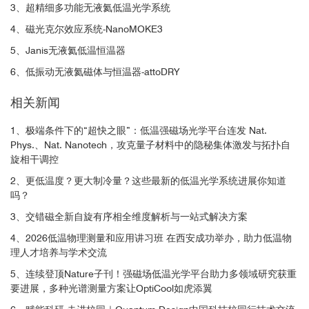
3、超精细多功能无液氦低温光学系统
4、磁光克尔效应系统-NanoMOKE3
5、Janis无液氦低温恒温器
6、低振动无液氦磁体与恒温器-attoDRY
相关新闻
1、极端条件下的“超快之眼”：低温强磁场光学平台连发 Nat.
3
Phys.、Nat. Nanotech，攻克量子材料中的隐秘集体激发与拓扑自
旋相干调控
2、更低温度？更大制冷量？这些最新的低温光学系统进展你知道
吗？
3
3、交错磁全新自旋有序相全维度解析与一站式解决方案
3
4、2026低温物理测量和应用讲习班 在西安成功举办，助力低温物
3
理人才培养与学术交流
5、连续登顶Nature子刊！强磁场低温光学平台助力多领域研究获重
工作中对扭曲CrI
的MOKE和RMCD测量中使用了
3
要进展，多种光谱测量方案让OptiCool如虎添翼
基于OptiCool系统的低温磁光测量系统。