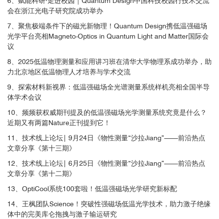
6、赋能科研·走进校园｜Quantum Design中国科技校园行技术交流
会在浙江光电子研究院成功举办
参考文献：
Song et al., Science 374, 1140–1144 (2021) 26
7、聚焦极端条件下的磁光新物理！Quantum Design携低温强磁场
November 2021
光学平台亮相Magneto-Optics in Quantum Light and Matter国际会
议
安装有快速变温样品台和导热链接的三维位移器
详细信息请参考：
8、2025低温物理测量和应用讲习班在清华大学物理系成功举办，助
https://qd-china.com/zh/news/detail/2201211512372
力北京地区低温物理人才培养与学术交流
9、探索材料新视界：低温强磁场全光谱测量系统样机亮相全国半导
■ 超精准全开放强磁场低温光学研究平台在
量
体学术会议
子材料调控
方面的应用
10、频频获权威期刊提及的低温强磁场光学测量系统究竟是什么？
近期又有两篇Nature正刊提到它！
11、技术线上论坛| 9月24日《物性测量“沙拉Jiang”——前沿热点
文章分享《第十三期》
12、技术线上论坛| 6月25日《物性测量“沙拉Jiang”——前沿热点
3
文章分享《第十二期》
13、OptiCool系统100套啦！低温强磁场光学研究新标配
14、王枫团队Science！突破性强磁场低温光学技术，助力激子绝缘
3
体中的完美库仑拖拽与激子输运研究