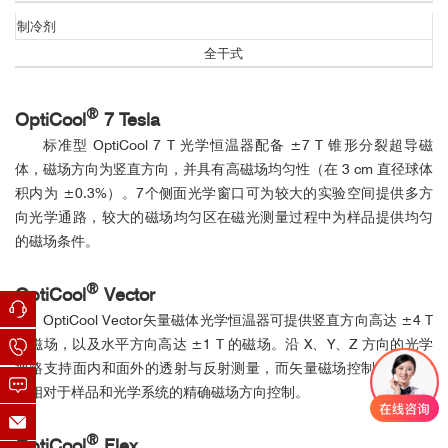
制冷剂
全干式
图2，GdTiO
材料不同温度下的反射率泵浦测量，(a)反射率随时间
®
3
OptiCool
7 Tesla
的变化；(b)峰值反射率随温度变化；(c) 反射率在不同时间段的演变
标准型 OptiCool 7 T 光学恒温器配备 ±7 T 锥形分裂超导磁
机制
接线与馈通
体，磁场方向为竖直方向，并具有高磁场均匀性（在 3 cm 直径球体
2
积内为 ±0.3%）。7个侧面光学窗口可为较大的实验空间提供多方
2
向光学通路，较大的磁场均匀区在磁光测量过程中为样品提供均匀
的磁场条件。
®
OptiCool
Vector
标准样品接线
OptiCool Vector矢量磁体光学恒温器可提供竖直方向高达 ±4 T
的磁场，以及水平方向高达 ±1 T 的磁场。沿 X、Y、Z 方向的光学
三维位移器接线
通路支持面内和面外的透射与反射测量，而矢量磁场控制功能可实
Nature Physics
图3，GdTiO
材料光激发后的磁矩演化，(a)光激发后磁矩演化的原
现相对于样品和光学系统的精确磁场方向控制。
3
在本工作中作者使用Quantum Design生产的
完全无液氦综合物
理示意图；(b) 时间分辨MOKE测量观察到的相干振荡
性测量系统PPMS DynaCool
和
超精准全开放强磁场低温光学研究
®
OptiCool
Flex