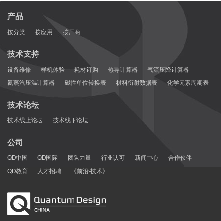
FA/contamination
产品
按分类
按应用
按厂商
Overcoming challenging Failure Analysis sample types on a single IR/Raman
platform. Anderson, J. et al.ISTFA 2022 Proceedings, 2022
技术支持
设备维修
样机体验
耗材订购
热导计算器
气流压降计算器
FA/contamination
氦蒸汽压温计算器
磁性单位转换表
材料衍射数据表
化学元素周期表
技术论坛
Optical photothermal infrared spectroscopy with simultaneously acquired Ra
man spectroscopy for two-dimensional microplastic identification. Boeke, J. et
技术线上论坛
技术线下论坛
al.Scientific Report, 2022
公司
Microplastics
QD中国
QD国际
团队力量
行业认可
新闻中心
合作伙伴
QD教育
人才招聘
《前沿·技术》
Super-resolution infrared microspectroscopy reveals heterogeneous distribut
ion of photosensitive lipids in human hair medulla. Sandt, C. et al.Talanta, 20
22