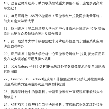
16、这台亚微米红外，助力载药领域重大突破不断，连发多篇高水
平文献！
Optical photothermal infrared spectroscopy can differentiate equine osteoarth
17、每月可释放1.55万亿微塑料！亚微米红外拉曼同步测量系统，
ritic plasma extracellular vesicles from healthy controls. Clarke, E. et al.BioXvi
助力东南大学新成果
d, 2022
18、应用讲座丨第二届清华大学分析中心亚微米分辨红外-拉曼-荧光
联用系统在众多领域的应用及操作培训
BioXvid
19、第一届清华大学非接触亚微米分辨红外拉曼同步测量系统应用
讲座圆满举办
Correlative imaging to resolve molecular structures in individual cells: substr
20、应用讲座丨清华大学分析中心亚微米分辨红外-拉曼-荧光联用系
ate validation study for super-resolution infrared microspectroscopy. Paulus,
统在众多领域的应用及操作培训
A. et al.Nanomedicine: Nanotechnology, Biology, and Medicine, 2022
21、又发Nature 子刊！O-PTIR光热红外显微成像技术绘制单细胞脂
Biomedical and life science
代谢图谱
22、Environ. Sci. Technol新成果！非接触亚微米分辨红外拉曼同步
测量系统助力复杂道路灰尘内微塑料检测
Leveraging high-resolution spatial features in mid-infrared spectroscopic ima
ging to classify tissue subtypes in ovarian cancer. Gajjela, C. et al.BioarXiv, 2
23、揭秘茶叶包中的微塑料，全新亚微米红外直观观察形貌和大小
022
等信息！
24、省时省力！微塑料全自动快速分析，非接触式亚微米红外拉曼
上左：水中上皮细胞的光学照片；
Biomedical and life science