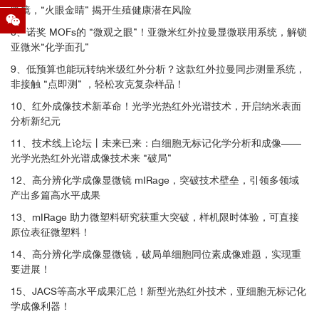
微镜，“火眼金睛” 揭开生殖健康潜在风险
3、生命科学
Microplastics
8、诺奖 MOFs的 “微观之眼”！亚微米红外拉曼显微联用系统，解锁
亚微米“化学面孔”
Vitamin D and Calcium Supplementation Accelerate Vascular Calcification in
9、低预算也能玩转纳米级红外分析？这款红外拉曼同步测量系统，
a Model of Pseudoxanthoma Elasticum. Bouderlique, E. et al.International Jo
非接触 “点即测” ，轻松攻克复杂样品！
urnal of Molecular Sciences, 2022
10、红外成像技术新革命！光学光热红外光谱技术，开启纳米表面
分析新纪元
Pharmaceuticals
11、技术线上论坛丨未来已来：白细胞无标记化学分析和成像——
左：70*70 µm范围的血红细胞的光学照片；中：红色条框区域在1583c
光学光热红外光谱成像技术来 “破局”
Polarization Sensitive Photothermal Mid-Infrared Spectroscopic Imaging of H
-1
m
处的Raman照片；右：红血细胞选择区域的同步的IR和Raman图谱
uman Bone Marrow Tissue. Mankar, R. et al.Applied Spectroscopy, 2022
12、高分辨化学成像显微镜 mIRage，突破技术壁垒，引领多领域
产出多篇高水平成果
Biomedical and life science
13、mIRage 助力微塑料研究获重大突破，样机限时体验，可直接
原位表征微塑料！
14、高分辨化学成像显微镜，破局单细胞同位素成像难题，实现重
Identification of spectral features differentiating fungal strains in infrared abso
要进展！
rption spectroscopic images. Stancevic, D. et al.Lund Univ, Ugrad Thesis, 202
2
15、JACS等高水平成果汇总！新型光热红外技术，亚细胞无标记化
学成像利器！
矿物质的红外成像：小鼠骨骼中的蛋白质分布分析
Bio and environmental