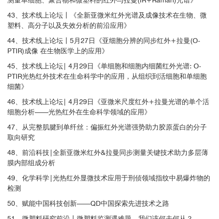
43、技术线上论坛丨《全新亚微米红外光谱及成像技术在生物、微
NOVEL SPECTROSCOPY TECHNIQUES USED TO INTERROGATE EQUINE
塑料、高分子以及失效分析的前沿应用》
-1
OSTEOARTHRITIC EXTRACELLULAR VESICLES. Clarke, E. et al.Osteoarthriti
s and Cartilage, 2022
44、技术线上论坛丨5月27日《亚细胞分辨的同步红外+拉曼(O-
PTIR)成像 在生物医学上的应用》
-1
Biomedical and life science
45、技术线上论坛| 4月29日《单细胞和细胞内细菌红外光谱: O-
PTIR光热红外技术在生命科学中的应用，从组织到活细胞和单细胞
细菌》
Using mid infrared to perform investigations beyond the diffraction limits of
5、法医鉴定
microcristalline pathologies: advantages and limitation of Optical PhotoTher
46、技术线上论坛| 4月29日《亚微米尺度红外+拉曼光谱的单个活
mal IR spectroscopy. Bazin, D. et al.Comptes Rendus. Chimie, 2022
细胞分析——光热红外在生命科学领域的应用》
47、从完整肌腱到单纤丝：偏振红外光谱强势助力胶原蛋白的分子
Biomedical and life science
取向研究
48、前沿科技|全新亚微米红外&拉曼同步测量关键技术助力多层薄
Optical photothermal infrared spectroscopy can differentiate equine osteoar
膜内部组成分析
thritic plasma extracellular vesicles from healthy controls. Clarke, E. et al.Anal
49、化学科学|光热红外显微技术应用于刑侦领域指纹中易爆炸物的
ytical Methods, 2022
检测
50、赋能中国科技创新——QD中国探索先进技术之路
Biomedical and life science
51、微塑料研究前沿丨微塑料监测遇难题，我们该何去何从？