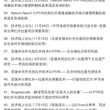
33、技术线上论坛|12月08日《Nature Nano! O-PTIR光热红外显微
成像技术揭示微塑料颗粒新来源及形成机制》
Phase separation in surfactant-containing amorphous solid dispersions: Orth
ogonal analytical methods to probe the effects of surfactants on morphology
34、Nature Nano! O-PTIR光热红外显微成像技术揭示微塑料颗粒新
and phase composition. Yang, R. et al.International Journal of Pharmaceutics,
PLA/PHBHx生物塑料薄片的O-PTIR光谱和成像分析
来源及形成机制
2022
35、技术线上论坛| 11月24日《半导体器件痕量有机污染分析--亚微
米分辨红外拉曼同步测量系统》
Pharmaceuticals
36、技术线上论坛|11月12日《全新亚微米红外拉曼同步测量系统
在生命科学领域的前沿应用》
4、医药领域
Synovial joint cavitation initiates with microcavities in interzone and is couple
37、亚微米光学光热红外技术O-PTIR——古生物化石研究利器
d to skeletal flexion and elongation in developing mouse embryo limbs. Kim,
M. et al.Biology Open, 2022
38、技术线上论坛| 9月23日《亚微米同步红外+拉曼用于文化遗产
研究 ——梵高绘画的新发现》
Biomedical and life science
39、亚微米光学光热红外技术O-PTIR——互补传统拉曼光谱技术
40、亚微米分辨红外+拉曼同步测量技术——打破传统芯片/半导体
Steam disinfection enhances bioaccessibility of metallic nanoparticles in na
器件失效分析局面
no-enabled silicone-rubber baby bottle teats, pacifiers, and teethers. Su, Y. et
41、Angewandte：解读梵高名画“吉诺夫人的肖像” ——O-PTIR光
al.Journal of Environmental Science, 2022
热红外光谱技术提供纳米尺度的空间分辨率
Microplastics
42、技术线上论坛丨7月15日《现场演示——以0.5um分辨率，同步
测量单细胞、聚合物和微塑料的红外与拉曼(IR+Raman)光谱》