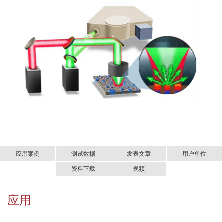
应用案例
测试数据
发表文章
用户单位
资料下载
视频
1、多层薄膜
BTV专访：
非接触式亚微米分辨红外拉曼同步测
发表文章
应用
非接触亚微米分辨红外拉曼同步测量系统—mIRage（材料领
量新技术如何解决微塑料监测难题
科学研究
域）.pdf
应用领域