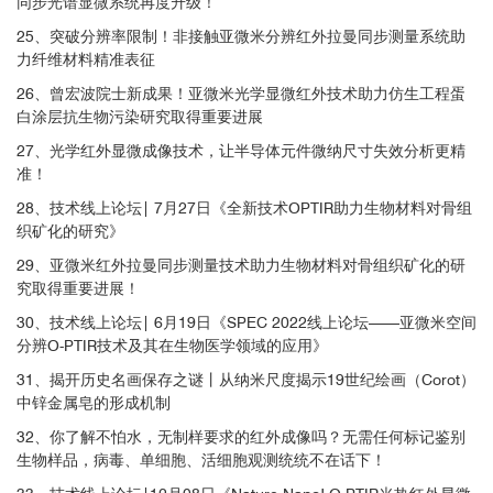
同步光谱显微系统再度升级！
上右：目标分子能够在红外光谱上很容易的区分和空间分离，可以明显
看到0.5-1.0 µm的脂肪包体；
25、突破分辨率限制！非接触亚微米分辨红外拉曼同步测量系统助
APPLICATION OF OPTICAL PHOTOTHERMAL INFRARED (O-PTIR) SPECTR
力纤维材料精准表征
下：原理示意图：红外光谱测量使用透射模式，步长为0.5 µm
OSCOPY TO ASSESS BONE COMPOSITION AT THE SUBMICRON SCALE.
26、曾宏波院士新成果！亚微米光学显微红外技术助力仿生工程蛋
Reiner, E. et al.Temple Univ, Master thesis, 2022
白涂层抗生物污染研究取得重要进展
27、光学红外显微成像技术，让半导体元件微纳尺寸失效分析更精
Biomedical and life science
准！
28、技术线上论坛| 7月27日《全新技术OPTIR助力生物材料对骨组
Matrix/Mineral Ratio and Domain Size Variation with Bone Tissue Age: a Pho
织矿化的研究》
tothermal Infrared Study. Ahn, T. et al.Journal of Structural Biology, 2022
29、亚微米红外拉曼同步测量技术助力生物材料对骨组织矿化的研
究取得重要进展！
Journal of Structural Biology
30、技术线上论坛| 6月19日《SPEC 2022线上论坛——亚微米空间
分辨O-PTIR技术及其在生物医学领域的应用》
Simultaneous Raman and infrared spectroscopy: a novel combination for stu
31、揭开历史名画保存之谜丨从纳米尺度揭示19世纪绘画（Corot）
dying bacterial infections at the single cell level. Lime, C. et al.Chemical Scie
nce, 2022
中锌金属皂的形成机制
32、你了解不怕水，无制样要求的红外成像吗？无需任何标记鉴别
Biomedical and life science
生物样品，病毒、单细胞、活细胞观测统统不在话下！