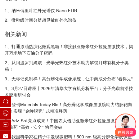
ors, 2023
1、纳米傅里叶红外光谱仪-Nano-FTIR
https://qd-china.com/zh/jsonline/detail/2007201097890
Microplastics
2、微秒级时间分辨超灵敏红外光谱仪
相关新闻
https://qd-china.com/zh/jsonline/detail/2006281082909
Critical assessment of approach towards estimation of microplastics in enviro
环氧树脂包埋聚苯乙烯球的亚微米分辨O-PTIR线扫描
nmental matrices. Raj, D. et al.Land Degradationa and Development, 2023
1、打通原油热演化微观黑箱！非接触亚微米红外拉曼显微技术，揭
https://qd-china.com/zh/jsonline/detail/2006181740941
开万米地下石油分子密码
Microplastics
2、从阿波罗到嫦娥：光学光热红外技术助力解锁月球有机分子奥
秘！
https://qd-china.com/zh/jsonline/detail/2006110949034
Development of a Binary Digestion System for Extraction Microplastics in Fish
3、无标记免制样！高分辨化学成像系统，让中药成分分布 "看得见"
and Detection Method by Optical Photothermal Infrared. Yan, F. et al.Frontiers
in Marine Science, 2022
4、3月27日讲座丨2026年清华大学有机分析平台：分子光谱前沿技
https://qd-china.com/zh/jsonline/detail/2006041118659
术应用研讨会
PS和PMMA微塑料混合物的亚微米红外拉曼同步O-PTIR
Microplastics
光谱和成像分析
5、登刊Materials Today Bio！高分辨化学成像显微镜助力结肠靶向
微丸实现 “金蝉脱壳” 式精准释药
https://qd-china.com/zh/jsonline/detail/2004171891727
Automated analysis of microplastics based on vibrational spectroscopy: are
6、Adv. Sci.亮点成果！中国农大借助亚微米红外拉曼显微技术，实
we measuring the same metrics?. Dong, M. et al.Analytical and Bioanalytical
现农药 “高效 - 安全” 协同突破
Chemistry, 2022
7、我国科学家在精子中发现微塑料！500 nm 级高分辨化学成像显