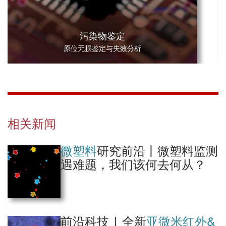
High-Throughput Antimicrobial Susceptibility Testing of Escherichia coli by Wi
生物医学应用
de-Field Mid-Infrared Photothermal Imaging of Protein Synthesis. Guo, Z. et a
污染物鉴定
很少或无需样品制备的多层高分子膜的O-PTIR分析
l.Analytical Chemistry, 2023
原位无损鉴定与失效分析
Life Science
Prebiotic-Based Nanoamorphous Atorvastatin Attenuates Nonalcoholic Fatty
Liver Disease by Retrieving Gut and Liver Health. Cui, J, et al.Small Structure
Webinar 视频：
s, 2023
相关新闻
Life Science
高分子薄膜层间的亚微米空间分辨O-PTIR分析
微塑料
研究前沿丨微塑料监
测
https://qd-china.com/zh/jsonline/detail/2111121786317
遇难题，我们该何去何从？
Optical photothermal infrared spectroscopy: A novel solution for rapid identifi
cation of antimicrobial resistance at the single-cell level via deuterium isotop
e labeling. Shams, S. et al.Front. Microbiol., 2023
https://qd-china.com/zh/jsonline/detail/2107121189461
2、高分子
Life Science
前沿科技 | 全新
亚微米红外&