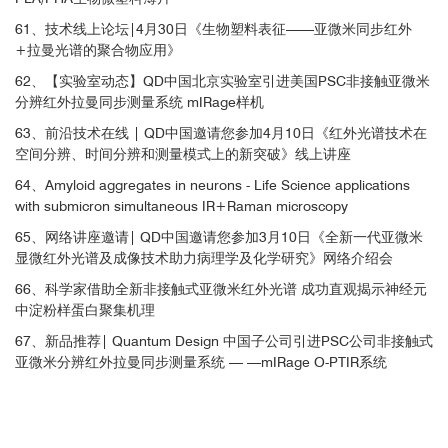
nology and applications. Li, X. et al.Molecular and Laser Spectroscopy, 2022
61、技术线上论坛|4月30日《生物塑料表征——亚微米同步红外
+拉曼光谱的聚合物应用》
Photonics, bio
62、【实验室动态】QD中国北京实验室引进美国PSC非接触亚微米
分辨红外拉曼同步测量系统 mIRage样机
Chapter 9 - Optical photothermal infrared spectroscopic applications in micro
plastics—comparison with Fourier transform infrared and Raman spectrosc
63、前沿技术在线 | QD中国邀请您参加4月10日《红外光谱技术在
opy. Krafft, C. et al.Molecular and Laser Spectroscopy, 2022
空间分辨、时间分辨和测量模式上的新突破》线上讲座
64、Amyloid aggregates in neurons - Life Science applications
Microplastics
with submicron simultaneous IR+Raman microscopy
65、网络讲座邀请| QD中国邀请您参加3月10日《全新一代亚微米
显微红外光谱及成像技术助力病理学及化学研究》网络介绍会
Contribution of Infrared Spectroscopy to the Understanding of Amyloid Protei
n Aggregation in Complex Systems. Ami, D. et al.Front. Mol. Biosci., 2022
66、科学家借助全新非接触式亚微米红外光谱 成功直观揭示神经元
中淀粉样蛋白聚集机理
Bio and life science review
67、新品推荐| Quantum Design 中国子公司引进PSC公司非接触式
亚微米分辨红外拉曼同步测量系统 — —mIRage O-PTIR系统
Novel Submicron Spatial Resolution Infrared Microspectroscopy for Failure A
nalysis of Semiconductor Components. Zulkifli, S. et al.IPFA 2022 Proceedin
gs, 2022