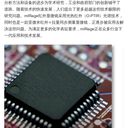
分析方法和设备的进步为学术研究，工业和政府部门的创新铺平了
道路。随着技术的快速发展，人们提出了更多超越这些技术极限的
研究问题。mIRage红外显微镜采用光热红外（O-PTIR）光谱技术，
Optical photothermal infrared spectroscopy for nanochemical analysis of pha
同时也是一款亚微米红外+拉曼同步测量显微镜，正逐步被应用去解
rmaceutical dry powder aerosols. Khanal, D. et al.International Journal of Pha
rmaceutics, 2023
决这些问题。为满足更多的化学表征要求，mIRage正在众多行业下
一代应用和技术发展。
Pharmaceuticals
Fluorescently Guided Optical Photothermal Infrared Microspectroscopy for Pr
otein-Specific Bioimaging at Subcellular Level. Prater, C et al.Journal of Medi
cinal Chemistry, 2023
高光谱成像： 1 sec/spectra. 1 scan/spectra
样品区域尺寸：20 µm x 85 µm size. 1 µm spacing.
Life Science
图谱中可以明显看出在不同区域上的羰基，氨基以及CH
拉伸振动的分
2
mIRage Demo演示-Microplastics
布
Innovative Vibrational Spectroscopy Research for Forensic Application. Webe
rm A. et al.Analytical Chemistry, 2023
Forensic