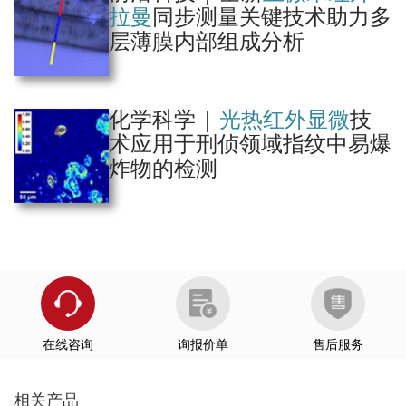
https://qd-china.com/zh/jsonline/detail/2105271616091
拉
曼
同步测量关键技术助力多
Mapping ancient sedimentary organic matter molecular structure at nanoscal
层薄膜内部组成分析
es using optical photothermal infrared spectroscopy. Jubb, A. et al.Organic G
eochemistry, 2023
https://qd-china.com/zh/jsonline/detail/2105261799921
Paleontology
化学科学 |
光热红外显微
技
https://qd-china.com/zh/jsonline/detail/2104281190055
部分用户评价：
术应用于刑侦领域指纹中易爆
A review on analytical performance of micro- and nanoplastics analysis meth
炸物的检测
ods. Thaiba, B.M. et al.Arabian Journal of Chemistry, 2023
Microplastics
https://qd-china.com/zh/jsonline/detail/2104261455647
Video-rate Mid-infrared Photothermal Imaging by Single Pulse Photothermal
Detection per Pixel. Xin, J. et al.bioRxiv, 2023
https://qd-china.com/zh/jsonline/detail/2101191781473
高分子膜缺陷。左：尺寸为240 µm的两层薄层上缺陷的光学图像；
右：在无缺陷处（红色）和缺陷处（蓝色）的样品的IR谱图，998 cm-1
Life Science
在线咨询
询报价单
售后服务
处为of isotactic polypropylene 的特征红外吸收峰
https://qd-china.com/zh/jsonline/detail/2007311020116
Microfluidics as a Ray of Hope for Microplastic Pollution. Ece, E. et al.biosens
相关产品