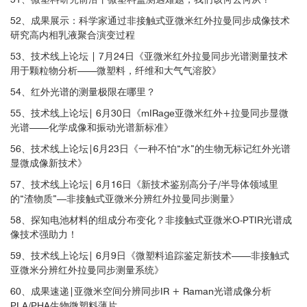
6、其他领域
52、成果展示：科学家通过非接触式亚微米红外拉曼同步成像技术
Probing Individual Particles Generated at the Freshwater–Seawater Interface
through Combined Raman, Photothermal Infrared, and X-ray Spectroscopic C
研究高内相乳液聚合演变过程
haracterization. Mirrielees, J. et al.ACS Meas. Sci. Au, 2022
53、技术线上论坛 | 7月24日《亚微米红外拉曼同步光谱测量技术
用于颗粒物分析——微塑料，纤维和大气气溶胶》
Environmental and Microplastics
54、红外光谱的测量极限在哪里？
55、技术线上论坛| 6月30日《mIRage亚微米红外+拉曼同步显微
Parts-per-Million Detection of Trace Crystal Forms Using AF-PTIR Microscop
光谱——化学成像和振动光谱新标准》
y. Razumtcev, A. et al.Analytical Chemistry, 2022
56、技术线上论坛|6月23日《一种不怕“水”的生物无标记红外光谱
显微成像新技术》
Pharmaceuticals
57、技术线上论坛| 6月16日《新技术鉴别高分子/半导体领域里
的“渣物质”—非接触式亚微米分辨红外拉曼同步测量》
Ultrafast Widefield Mid-Infrared Photothermal Heterodyne Imaging. Paiva,
58、探知电池材料的组成分布变化？非接触式亚微米O-PTIR光谱成
E. et al.Analytical Chemistry, 2022
像技术强助力！
59、技术线上论坛| 6月9日《微塑料追踪鉴定新技术——非接触式
Photonics, bio
亚微米分辨红外拉曼同步测量系统》
60、成果速递|亚微米空间分辨同步IR + Raman光谱成像分析
Chapter 8 - Raman-integrated optical photothermal infrared microscopy: tech
PLA/PHA生物微塑料薄片