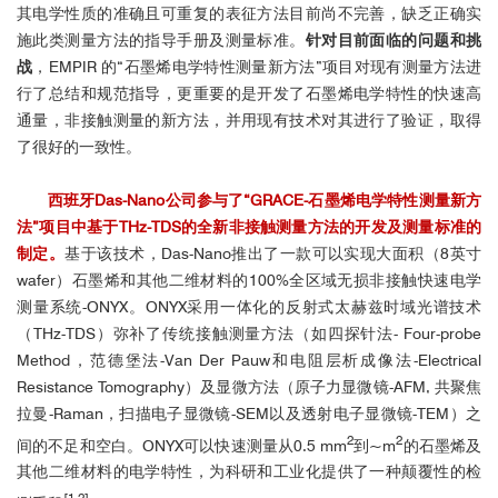
其电学性质的准确且可重复的表征方法目前尚不完善，缺乏正确实
施此类测量方法的指导手册及测量标准。
针对目前面临的问题和挑
战
，EMPIR 的“石墨烯电学特性测量新方法”项目对现有测量方法进
行了总结和规范指导，更重要的是开发了石墨烯电学特性的快速高
通量，非接触测量的新方法，并用现有技术对其进行了验证，取得
了很好的一致性。
西班牙Das-Nano公司参与了“GRACE-石墨烯电学特性测量新方
法”项目中基于THz-TDS的全新非接触测量方法的开发及测量标准的
制定。
基于该技术，Das-Nano推出了一款可以实现大面积（8英寸
wafer）石墨烯和其他二维材料的100%全区域无损非接触快速电学
测量系统-ONYX。ONYX采用一体化的反射式太赫兹时域光谱技术
（THz-TDS）弥补了传统接触测量方法（如四探针法- Four-probe
Method，范德堡法-Van Der Pauw和电阻层析成像法-Electrical
Resistance Tomography）及显微方法（原子力显微镜-AFM, 共聚焦
拉曼-Raman，扫描电子显微镜-SEM以及透射电子显微镜-TEM）之
2
2
间的不足和空白。ONYX可以快速测量从0.5 mm
到~m
的石墨烯及
其他二维材料的电学特性，为科研和工业化提供了一种颠覆性的检