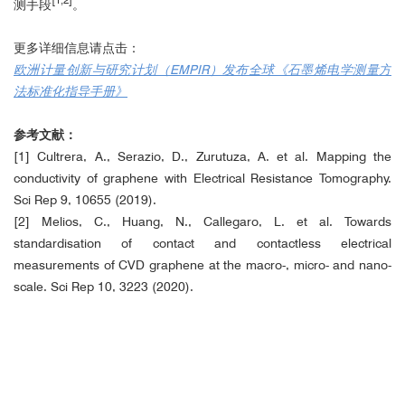
[1,2]
测手段
。
更多详细信息请点击：
欧洲计量创新与研究计划（EMPIR）发布全球《石墨烯电学测量方
法标准化指导手册》
参与项目
参考文献：
[1] Cultrera, A., Serazio, D., Zurutuza, A. et al. Mapping the
conductivity of graphene with Electrical Resistance Tomography.
Sci Rep 9, 10655 (2019).
[2] Melios, C., Huang, N., Callegaro, L. et al. Towards
standardisation of contact and contactless electrical
measurements of CVD graphene at the macro-, micro- and nano-
scale. Sci Rep 10, 3223 (2020).