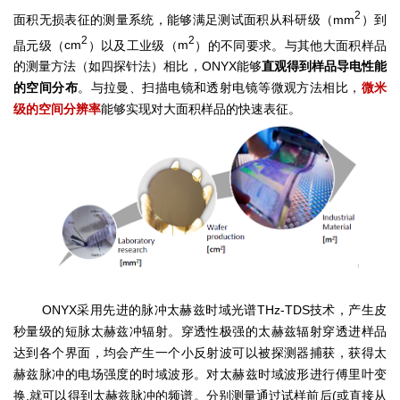
2
面积无损表征的测量系统，能够满足测试面积从科研级（
mm
）到
2
2
晶元级（
cm
）以及工业级（
m
）的不同要求。与其他大面积样品
的测量方法（如四探针法）相比，
ONYX
能够
直观得到样品导电性能
的空间分布
。与拉曼、扫描电镜和透射电镜等微观方法相比，
微米
级的空间分辨率
能够实现对大面积样品的快速表征。
ONYX
采用先进的脉冲太赫兹时域光谱
THz-TDS
技术，产生皮
秒量级的短脉太赫兹冲辐射。穿透性极强的太赫兹辐射穿透进样品
达到各个界面，均会产生一个小反射波可以被探测器捕获，获得太
赫兹脉冲的电场强度的时域波形。对太赫兹时域波形进行傅里叶变
换
,
就可以得到太赫兹脉冲的频谱。分别测量通过试样前后
(
或直接从