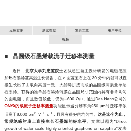
应用案例
测试数据
发表文章
用户单位
视频
■ 晶圆级
石墨烯
载流子迁移率测量
重要客户
ONYX系统介绍
制备的石墨烯在不同分辨率下的
电
1. 10x10mm CVD
导率结果
近日，
北京大学刘忠范院士团队
通过自主设计研发的电磁感应
加热石墨烯甚高温生长设备，在 c 面蓝宝石上在 30 分钟内就可以直
接生长出了由取向高度一致、大晶畴拼接而成的晶圆级高质量单层
石墨烯。获得的准单晶石墨烯薄膜在晶圆尺寸范围内具有非常均匀
的面电阻，而且数值较低，仅为~600 Ω/□，通过Das Nano公司的
ONYX的载流子迁移率测量
功能显示当分辨率为250 μm时迁移率依
2
–1
–1
旧高于6,000 cm
V
s
，且具有很好的均匀性。
这是迄今为止，
常规绝缘衬底上直接生长石墨烯的好水平
。文章以题为“Direct
制备的石墨烯不同电学参数测量结
2.10 x10mm CVD
growth of wafer-scale highly-oriented graphene on sapphire”发表