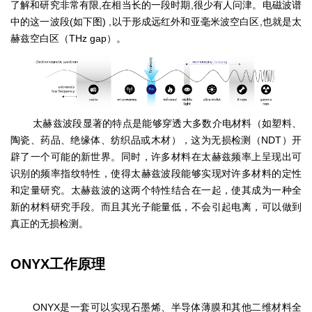
了解和研究非常有限
,
在相当长的一段时期
,
很少有人问津。电磁波谱
中的这一波段
(
如下图
) ,
以于形成远红外和亚毫米波空白区
,
也就是太
赫兹空白区（
THz gap
）。
太赫兹波段显著的特点是能够穿透大多数介电材料（如塑料、
陶瓷、药品、绝缘体、纺织品或木材），这为无损检测（
NDT
）开
辟了一个可能的新世界。同时，许多材料在太赫兹频率上呈现出可
识别的频率指纹特性，使得太赫兹波段能够实现对许多材料的定性
和定量研究。太赫兹波的这两个特性结合在一起，使其成为一种全
新的材料研究手段。而且其光子能量低，不会引起电离，可以做到
真正的无损检测。
工作原理
ONYX
ONYX
是一套可以实现石墨烯、半导体薄膜和其他二维材料全