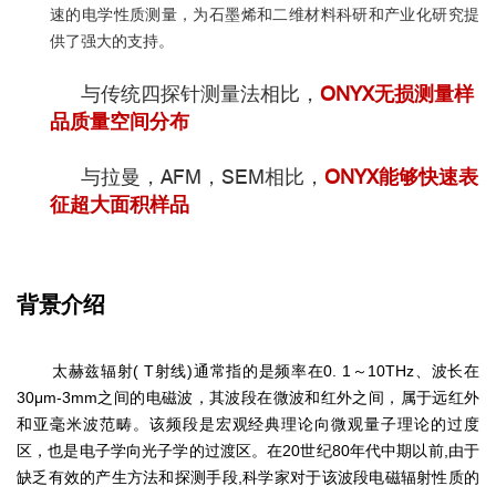
速的电学性质测量，为石墨烯和二维材料科研和产业化研究提
供了强大的支持。
与传统四探针测量法相比，
ONYX无损测量样
品质量空间分布
与拉曼，AFM，SEM相比，
ONYX能够快速表
征超大面积样品
背景介绍
太赫兹辐射
( T
射线
)
通常指的是频率在
0. 1
～
10THz
、波长在
30μm-3mm
之间的电磁波，其波段在微波和红外之间，属于远红外
和亚毫米波范畴。该频段是宏观经典理论向微观量子理论的过度
区，也是电子学向光子学的过渡区。在
20
世纪
80
年代中期以前
,
由于
缺乏有效的产生方法和探测手段
,
科学家对于该波段电磁辐射性质的