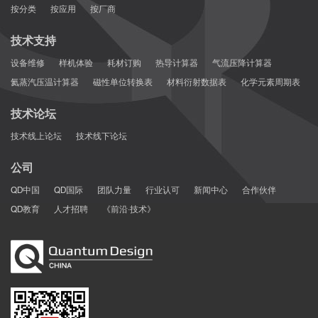
按分类
按应用
按厂商
技术支持
设备维修
样机体验
耗材订购
热导计算器
气流压降计算器
氦蒸汽压温计算器
磁性单位转换表
材料衍射数据表
化学元素周期表
技术论坛
技术线上论坛
技术线下论坛
公司
QD中国
QD国际
团队力量
行业认可
新闻中心
合作伙伴
QD教育
人才招聘
《前沿·技术》