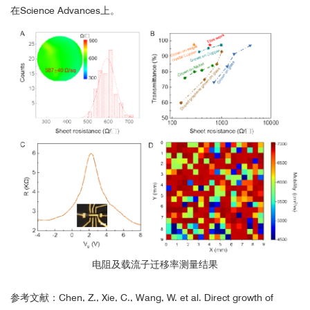
果
在Science Advances上。
利用
测量
沉积在硅基底上的
导率
3.
ONYX
ALD
TiN
电
测量结果
电阻及载流子迁移率测量结果
参考文献：
Chen, Z., Xie, C., Wang, W. et al. Direct growth of