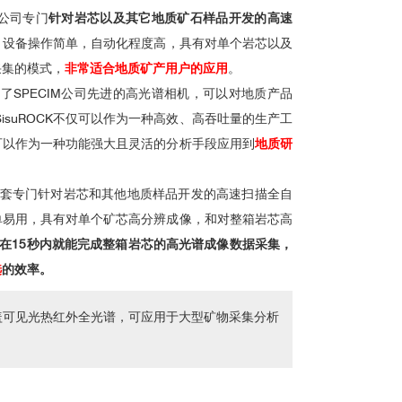
IM公司专门
针对岩芯以及其它地质矿石样品开发的高速
，设备操作简单，自动化程度高，具有对单个岩芯以及
采集的模式，
非常适合地质矿产用户的应用
。
配备了SPECIM公司先进的高光谱相机，可以对地质产品
isuROCK不仅可以作为一种高效、高吞吐量的生产工
可以作为一种功能强大且灵活的分析手段应用到
地质研
套专门针对岩芯和其他地质样品开发的高速扫描全自
单易用，具有对单个矿芯高分辨成像，和对整箱岩芯高
OCK在15秒内就能完成整箱岩芯的高光谱成像数据采集，
选
的效率。
盖可见光热红外全光谱，可应用于大型矿物采集分析