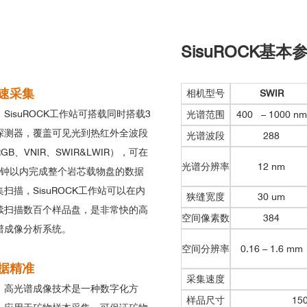
SisuROCK基本
速采集
相机型号
SWIR
SisuROCK工作站可搭载同时搭载3
光谱范围
400 – 1000 nm
探测器，覆盖可见光到热红外全波段
光谱波段
288
GB、VNIR、SWIR&LWIR），可在
光谱分辨率
12 nm
分钟以内完成整个岩芯载物盘的数据
集扫描，SisuROCK工作站可以在内
狭缝宽度
30 um
续扫描数百个样品盘，是非常快的高
空间像素数
384
谱成像分析系统。
空间分辨率
0.16 – 1.6 mm
据精准
采集速度
高光谱成像技术是一种数字化方
样品尺寸
150