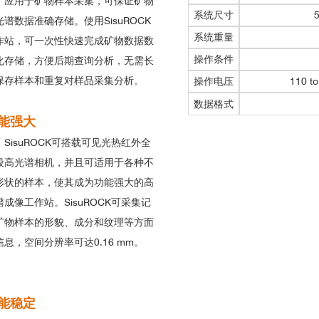
，应用于矿物样本采集，可保证矿物
系统尺寸
5
光谱数据准确存储。使用SisuROCK
系统重量
作站，可一次性快速完成矿物数据数
操作条件
化存储，方便后期查询分析，无需长
保存样本和重复对样品采集分析。
操作电压
110 to
数据格式
能强大
SisuROCK可搭载可见光热红外全
段高光谱相机，并且可适用于各种不
形状的样本，使其成为功能强大的高
谱成像工作站。
SisuROCK
可采集记
矿物样本的形貌、成分和纹理等方面
信息，空间分辨率可达0.16 mm。
能稳定