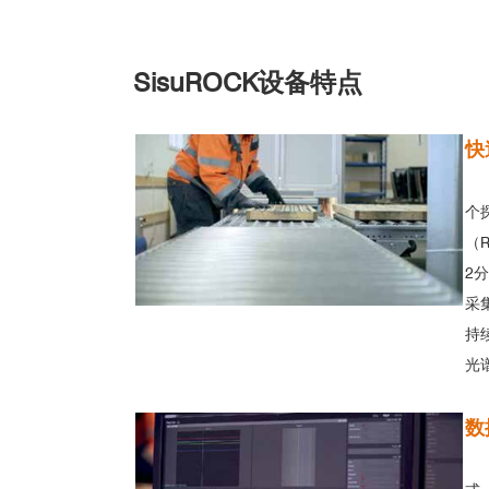
SisuROCK设备特点
快
个
（R
2
采
持
光
数