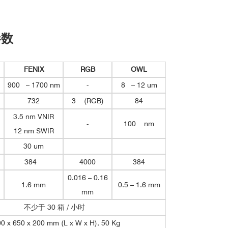
参数
FENIX
RGB
OWL
900 – 1700 nm
-
8 – 12 um
732
3 (RGB)
84
3.5 nm VNIR
-
100 nm
12 nm SWIR
30 um
384
4000
384
0.016 – 0.16
1.6 mm
0.5 – 1.6 mm
mm
不少于 30 箱 / 小时
0 x 650 x 200 mm (L x W x H), 50 Kg