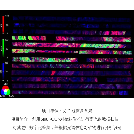
云母
白云母
无法判断
Mica
Muscovite
绿泥石
斜绿泥石
无法判断
Chlorite
Clinochlore
层状硅酸盐phyllosilicates
伊利石
无法判断
Illite
粘土矿物
Clay Minerals
高岭石
无法判断
Kaolinite
正长石
无法判断
Orthoclase
长石
Feldspar
纳长石
架状硅酸盐tectosilicates
无法判断
Albite
氧化硅
石英
项目单位：芬兰地质调查局
无法判断
Silica
Quartz
项目简介：利用SisuROCK对整箱岩芯进行高光谱数据扫描，
方解石
方解石
对其进行数字化采集，并根据光谱信息对矿物进行分析识别
无法判断