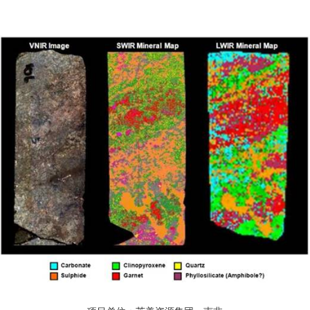
Calcite
Calcite
碳酸盐
carbonates
白云石
白云石
无法判断
Dolomite
Dolomite
氢氧化物
三水铝石
无法判断
hydroxides
Gibbsite
明矾石
明矾石
中等
Alunite
Alunite
硫酸盐
sulphates
石膏
无法判断
Gypsum
硼酸盐
硼砂
无法判断
Borates
Borax
s
卤化物
氯化物
岩盐
无法判断
Halides
Chlorides
Halite
磷酸盐
磷灰石
磷灰石
中等
Phosphates
Apatite
Apatite