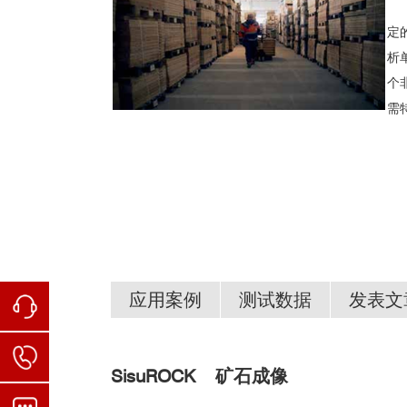
定
析
个
需
应用案例
测试数据
发表文
SisuROCK
矿石成像
高光谱矿石成像工作站-SisuROCK.pdf
SisuROCK矿石分析仪