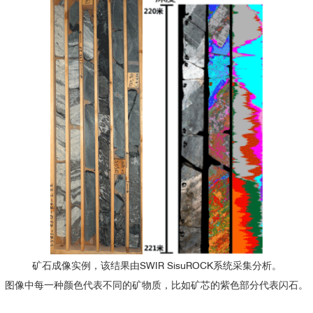
化学结构
矿物群
例子
VNIR
闪石
透闪石
无法判断
Amphibole
Actinolite
链状硅酸盐inosilicates
1
1
辉石
透辉石
理想
Pyroxene
Diopside
环状硅酸盐
电气石
锂电气石
无法判断
cyclosilicates
Tourmaline
Elbaite
石榴石
钙铝榴石
中等
Garnet
Grossular
岛状硅酸盐nesosilicates
橄榄石
镁橄榄石
理想
Olivine
Forsterite
矿石成像实例，该结果由SWIR SisuROCK系统采集分析。
焦硅酸盐
绿帘石
绿帘石
无法判断
图像中每一种颜色代表不同的矿物质，比如矿芯的紫色部分代表闪石。
sorosilicates
Epidote
Epidote