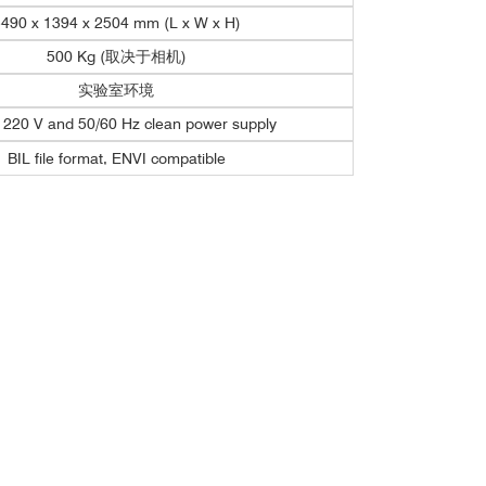
490 x 1394 x 2504 mm (L x W x H)
500 Kg (取决于相机)
实验室环境
 220 V and 50/60 Hz clean power supply
BIL file format, ENVI compatible