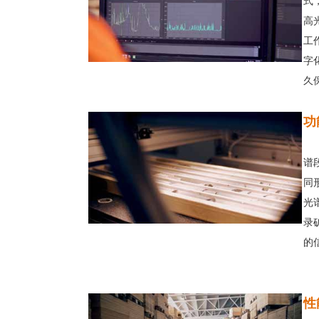
式
高
工
字
久
功
谱
同
光
录
的
性