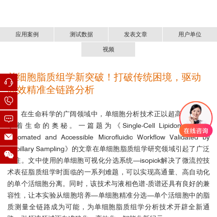
应用案例
测试数据
发表文章
用户单位
视频
单细胞脂质组学新突破！打破传统困境，驱动
K562细胞单细胞测序
单细胞腔室GRID阵列制备
单细胞可视化分选系统已发表于
高校、研究所等科研机构：
Cell、Advanced Science、Small
University of Arkansas for Medical Sciences
高效精准全链路分析
Methods、Nature Communications
等知名期刊，如下为具有代表性
的文献：
Stanford University
在生命科学的广阔领域中，单细胞分析技术正以超高的精度揭
示着生命的奥秘。
一篇题为《Single-Cell Lipidomics - An
使用
isoPick
自动将
K562
细胞拾取并转移至含
3.5 µl
scWGA
试
Automated and Accessible Microfluidic Workflow Validated by
ETH Zürich
剂的
PCR
管中，并无缝衔接
scWGA
反应。琼脂糖凝胶电泳结果显示
Capillary Sampling》的文章在单细胞脂质组学研究领域引起了广泛
（下图），单细胞
WGA
的
DNA
样本
(+)
中两种基因均被特异性扩
关注。文中使用的单细胞可视化分选系统—isopick解决了微流控技
Max Delbrück Center - The Berlin Institute for Medical Systems Biology
增，而阴性对照
(-)
没有这两种扩增产物，符合预期。
术表征脂质组学时面临的一系列难题，可以实现高通量、高自动化
(BIMSB)
的单个活细胞分离。同时，该技术与液相色谱-质谱还具有良好的兼
容性，让本实验从细胞培养—单细胞精准分选—单个活细胞中的脂
Universitätsmedizin Berlin
质测量全链路成为可能，为单细胞脂质组学分析技术开辟全新通