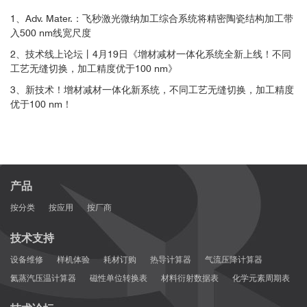
micromechanical structures with feature size on-demand”,
Sci
1、Adv. Mater.：飞秒激光微纳加工综合系统将精密陶瓷结构加工带
Rep
9, 17533 (2019).
入500 nm线宽尺度
[14] S. Gawali. D. Gailevičius, G. Garre-Werner, V. Purlys, C.
Cojocaru, J. Trull, J. Montiel-Ponsoda, and K. Staliunas, “Photonic
2、技术线上论坛丨4月19日《增材减材一体化系统全新上线！不同
工艺无缝切换，加工精度优于100 nm》
crystal spatial filtering in broad aperture diode laser”,
Appl. Phys.
Lett.
115, 141104 (2019).
3、新技术！增材减材一体化新系统，不同工艺无缝切换，加工精度
[15] L. Jonušauskas, D. Gailevičius, S. Rekštytė, T. Baldacchini, S.
优于100 nm！
Juodkazis, and M. Malinauskas, “Mesoscale laser 3D
printing,”
Opt. Express
27, 15205-15221 (2019).
[16] L. Jonušauskas, D. Mackevičiūtė, G. Kontenis and V. Purlys,
“Femtosecond lasers: the ultimate tool for high precision 3D
产品
manufacturing”,
Adv. Opt. Technol.
, 20190012, ISSN (Online)
2192-8584, (2019).
按分类
按应用
按厂商
[17] L. Grineviciute, C. Babayigit, D. Gailevicius, E. Bor, M.
Turduev, V. Purlys, T. Tolenis, H. Kurt, and K. Staliunas,“Angular
技术支持
filtering by Bragg photonic microstructures fabricated by physical
设备维修
样机体验
耗材订购
热导计算器
气流压降计算器
vapour deposition”,
Appl. Surf. Sci.
, 481, 353-359 (2019).
氦蒸汽压温计算器
磁性单位转换表
材料衍射数据表
化学元素周期表
[18] D. Gailevičius, V. Padolskytė, L. Mikoliūnaitė, S.
Šakirzanovas, S. Juodkazis, and M. Malinauskas, “Additive