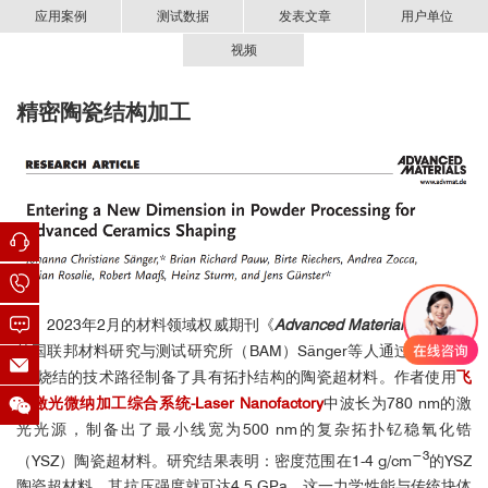
应用案例
测试数据
发表文章
用户单位
视频
精密陶瓷结构加工
Laser Nanofactory制备的多光子聚合物3D结构
飞秒激光微纳加工综合系统-Laser Nanofactory
[1] A. Butkutė, G. Merkininkaitė, T. Jurkšas, J. Stančikas, T.
全新上市！集增材与减材制造于一体
Baravykas, R. Vargalis, T. Tičkūnas, J. Bachmann, S.
Šakirzanovas, V. Sirutkaitis, and L. Jonušauskas, “Femtosecond
Laser Assisted 3D Etching Using Inorganic-Organic
Etchant”,
Materials
2022,15, 2817, (2022).
[2] G. Kontenis, D. Gailevičius, N. Jimenez, and K. Staliunas,
“Optical Drills by Dynamic High‑Order Bessel Beam
Mixing”,
Phys. Rev. Applied
17, 034059, (2022).
[3] D. Čereška, A. Žemaitis, G. Kontenis, G. Nemickas, and L.
2023年2月的材料领域权威期刊《
Advanced Materials
》报道了
Jonušauskas, “On‑Demand Wettability via Combining fs Laser
德国联邦材料研究与测试研究所（BAM）Sänger等人通过双光子聚
Surface Structuring and Thermal Post-
合-烧结的技术路径制备了具有拓扑结构的陶瓷超材料。作者使用
飞
Treatment”,
Materials
2022,15, 2141, (2022).
秒激光微纳加工综合系统-Laser Nanofactory
中波长为780 nm的激
[4] A. Butkutė, and L. Jonušauskas, “3D Manufacturing of Glass
光光源，制备出了最小线宽为500 nm的复杂拓扑钇稳氧化锆
Microstructures Using Femtosecond
−3
（YSZ）陶瓷超材料。研究结果表明：密度范围在1-4 g/cm
的YSZ
Laser”,
Micromachines
2021,12, 499, (2021).
陶瓷超材料，其抗压强度就可达4.5 GPa。这一力学性能与传统块体