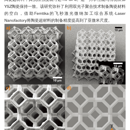
[5] D. Andrijec, D. Andriukaitis, R. Vargalis, T. Baravykas, T.
Laser Nanofactory选择性刻蚀结果展示
YSZ陶瓷保持一致。
该研究弥补了利用双光子聚合技术制备陶瓷材料
Drevinskas, O. Kornyšova, A. Butkutė, V. Kaškonienė, M.
减材 - 进行选择性刻蚀过程
的空白，借助Femtika的飞秒激光微纳加工综合系统-Laser
Stankevičius, H. Gricius, A. Jagelavičius, A. Maruška, and L.
Nanofactory将陶瓷超材料的制备精度提高到了亚微米尺度。
Jonušauskas, “Hybrid additive subtractive femtosecond 3D
manufacturing of nanofilter based microfluidic separator”,
Applied
Physics A
(2021).
[6] D. Gonzalez-Hernandez, S. Varapnickas, G. Merkininkaitė, A.
Čiburys, D. Gailevičius, S. Šakirzanovas, S. Juodkazis, and M.
Malinauskas,”Laser 3D Printing of Inorganic Free‑Form Micro-
Optics”,
Photonics
2021,8, 577, (2021).
[7] D. Andriukaitis, A. Butkutė, T. Baravykas, R. Vargalis, J.
Stančikas, T. Tičkūnas, V. Sirutkaitis, and L. Jonušauskas,
“Femtosecond Fabrication of 3D Free-Form Functional Glass
Microdevices: Burst-Mode Ablation and Selective Etching
Solutions”, 2021 Conference on Lasers and Electro-Optics
Laser Nanofactory在样品上进行激光烧蚀
Europe & European Quantum Electronics Conference, (2021).
[8] A. Butkutė, T. Baravykas, J. Stančikas, T. Tičkūnas, R. Vargalis,
增材 - 多光子聚合物3D结构制作
D. Paipulas, V. Sirutkaitis, and L. Janušauskas, “Optimization of
selective laser etching (SLE) for glass micromechanical structure