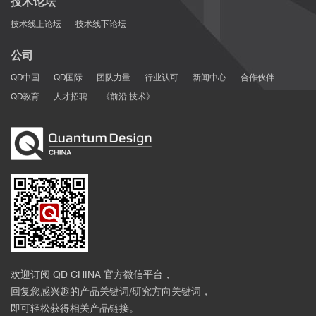
技术论坛
manufacturing of 3D glass-ceramics down to nanoscale
技术线上论坛
技术线下论坛
resolution”,
Nanoscale Horiz.
, 4, 647-651 (2019).
[19] E. Yulanto, S. Chatterjee, V. Purlys, and V. Mizeikis, “Imaging
公司
of latent three-dimensional exposure patterns created by direct
QD中国
QD国际
团队力量
行业认可
新闻中心
合作伙伴
laser writing in photoresists”,
Appl. Surf. Sci.
, 479, 822-827
(2019).
QD教育
人才招聘
《前沿·技术》
[20] L. Jonušauskas, S. Juodkazis, and M. Malinauskas, “Optical
3D printing: bridging the gaps in the mesoscale”,
J. Opt.
,
20(05301) (2018).
[21] E. Skliutas, S. Kasetaite, L. Jonušauskas, J. Ostrauskaite,
and M. Malinauskas “Photosensitive naturally derived resins
toward optical 3-D printing,”
Opt. Eng.
57(4), 041412 (2018).
[22] L. Jonušauskas, S. Rekštyte, R. Buividas, S. Butkus, R.
Gadonas, S. Juodkazis, and M. Malinauskas,“Hybrid subtractive-
additive-welding microfabrication for lab-on-chip applications via
single amplified femtosecond laser source,”
Opt. Eng.
56(9),
欢迎订阅 QD CHINA 官方微信平台，
094108 (2017).
回复您感兴趣的产品关键词/研究方向关键词，
即可轻松获得相关产品链接。