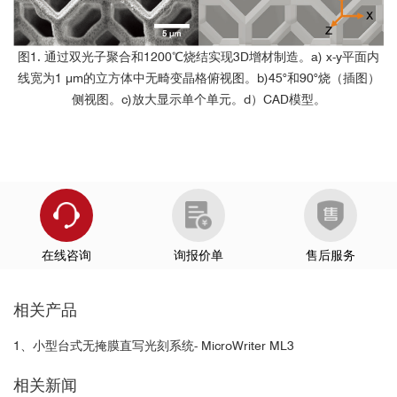
fabrication”,
Optical Express
23487, Vol. 29, No. 15, 19.07.2021,
(2021).
图1. 通过双光子聚合和1200℃烧结实现3D增材制造。a) x-y平面内
[9] A. Maruška, T. Drevinskas, M. Stankevičius, K. Bimbiraitė-
线宽为1 μm的立方体中无畸变晶格俯视图。b)45°和90°烧（插图）
Survilienė, V. Kaškonienė, L. Jonušauskas, R. Gadonas, S.
侧视图。c)放大显示单个单元。d）CAD模型。
Nilsson, and O. Kornyšova, “Single-chip based contactless
conductivity detection system for multi-channel
separations”,
Anal. Methods
, 2021,13,141–146, (2021).
[10] L. Bakhchova, L. Jonušauskas, D. Andrijec, M. Kurachkina, T.
Baravykas, A. Eremin, and U. Steinmann,“Femtosecond Laser-
Based Integration of Nano-Membranes into Organ-on-a-Chip
Systems”,
Materials
2020, 13, 3076 (2020).
Laser Nanofactory对器件中的不同材料采用不
[11] T. Tičkūnas, D. Paipulas, and V. Purlys, “Dynamic voxel size
在线咨询
询报价单
售后服务
tuning for direct laser writing,”
Opt. Mater. Express
10, 1432-
同加工技术（无缝切换）
Laser Nanofactory在光子聚合物、玻璃、化学
1439 (2020).
相关产品
刻蚀等领域的应用！
[12] T. Tičkūnas, D. Paipulas, and V. Purlys, “4Pi multiphoton
polymerization”,
Appl. Phys. Lett.
116, 031101 (2020).
1、小型台式无掩膜直写光刻系统- MicroWriter ML3
[13] L. Jonušauskas, T. Baravykas, D. Andrijec, T. Gadišauskas,
and V. Purlys, “Stitchless support-free 3D printing of free-form
相关新闻