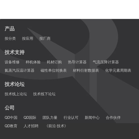
产品
按分类
按应用
按厂商
技术支持
设备维修
样机体验
耗材订购
热导计算器
气流压降计算器
氦蒸汽压温计算器
磁性单位转换表
材料衍射数据表
化学元素周期表
技术论坛
技术线上论坛
技术线下论坛
公司
QD中国
QD国际
团队力量
行业认可
新闻中心
合作伙伴
QD教育
人才招聘
《前沿·技术》