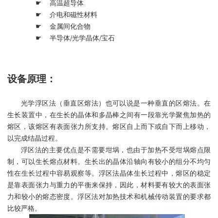
☛
高温超导体
☛
介电和磁性材料
☛
金属间化合物
☛
半导体/光学晶体/宝石
设备原理：
光学浮区法（垂直区熔法）也可以说是一种垂直的区熔法。在
生长装置中，在生长的晶体和多晶棒之间有一段靠光学聚焦加热的
熔区，该熔区有表面张力所支持。熔区自上而下或自下而上移动，
以完成结晶过程。
浮区法的主要优点是不需要坩埚，也由于加热不受坩埚熔点限
制，可以生长熔点材料。生长出的晶体沿轴向有较小的组分不均匀
性在生长过程中容易观察等。浮区法晶体生长过程中，熔区的稳定
是靠表面张力与重力的平衡来保持，因此，材料要有较大的表面张
力和较小的熔态密度。浮区法对加热技术和机械传动装置的要求都
比较严格。