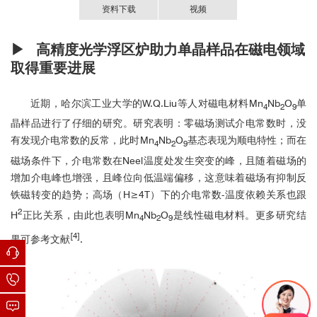
资料下载
视频
▶ 高精度光学浮区炉助力单晶样品在磁电领域
单晶生长利器：高质量单晶生长设备介绍
国内合作用户，排名不分先后
高精度光学浮区法单晶炉-中文资料.PDF
Evidence of linear magnetoelectric effect in Mn
Nb
O
single
4
2
9
取得重要进展
crystal,
Journal of Alloys and Compounds
, Volume
北京大学
886,2021,161272,ISSN 0925-8388.
近期，哈尔滨工业大学的W.Q.Liu等人对磁电材料Mn
Nb
O
单
Enhanced stability of floating-zone by modifying its liquid
4
2
9
武汉大学
wetting ability and fluidity for YBa
Cu
O
crystal
晶样品进行了仔细的研究。研究表明：零磁场测试介电常数时，没
2
3
7-δ
有发现介电常数的反常，此时Mn
Nb
O
基态表现为顺电特性；而在
growth,
Ceramics International
，Volume 47, Issue 4, 15
4
2
9
February 2021, Pages 5495-5501.
中科院物理所
磁场条件下，介电常数在Neel温度处发生突变的峰，且随着磁场的
Ultralow-temperature heat transport in the quantum spin liquid
增加介电峰也增强，且峰位向低温端偏移，这意味着磁场有抑制反
candidate Ca
Cr
O
with a bilayer kagome
吉林大学
铁磁转变的趋势；高场（H≥4T）下的介电常数-温度依赖关系也跟
10
7
28
lattice,
PHYSICAL REVIEW B
97, 104413 (2018).
2
H
正比关系，由此也表明Mn
Nb
O
是线性磁电材料。更多研究结
4
2
9
光学浮区法生长掺铟氧化镓单晶及其性能,
硅酸盐学报
Vol.
中科院硅酸盐所
[4]
果可参考文献
.
45，No. 4，April，2017，P548-P552.
High quality(InNb)0.1Ti0.9O2 single crystal grown using optical
哈尔滨工业大学
floating zone method,
Journal of Crystal Growth
446(2016)74–
78.
上海大学