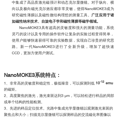
中集成了高品质激光磁强计和动态克尔显微镜。对于纵向、横
向以及极向磁光克尔效应都非常灵敏，使得NanoMOKE3成为
研究磁性薄膜以及磁性微结构理想的测量工具。
广泛应用于诸
如磁性纳米技术、自旋电子学和磁性薄膜等磁学领域。
NanoMOKE3具有超高的灵敏度和强大的测量功能，系统
灵巧的设计以及专用的操作软件让复杂的实验过程变得简单，
使用户能够快速获得可靠的实验数据，
实现自己珍贵的研究思
路
。新一代NanoMOKE3进行了全新升级，增加了超快速
CCD，更加方便用户测试。
NanoMOKE3系统特点：
-12
1、非常高的灵敏度和稳定性，极低噪音，可以探测到低
10
emu
的磁矩。
2、高度聚焦的激光，激光束斑达到3 μm，可以轻松进行样品的局部
或单个结构的性能检测。
3、先进的样品定位技术。光路中集成光学显微镜以观测激光束斑的
聚焦点和大小；扫描克尔显微镜可以探测样品的交流磁化率图像以