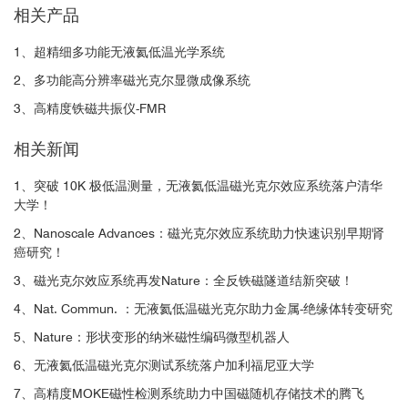
相关产品
图1 金属-绝缘体电阻开关的磁光成像 a.磁光测量示意图，在器件区
域的每个xy点处获得MOKE磁滞回线。沿器件长度方向在平面内施
清华大学
1、超精细多功能无液氦低温光学系统
加磁场。在整个测量时间内，电压偏置保持不中断。b. 同时记录I–V
2、多功能高分辨率磁光克尔显微成像系统
曲线（中心）和MOKE xy成像图（侧面）。图中的亮区对应于铁磁
中国科学院金属研究所
2
LSMO。总视场为90×140μm
。在MOKE成像图中，电流沿着水平
3、高精度铁磁共振仪-FMR
方向。随着I–V穿过负微分电阻，在器件中心出现横向绝缘顺磁势
中国科学院化学研究所
相关新闻
垒，并随着外加电压的增加而不断扩展。I–V图中的插图显示了势垒
尺寸d，作为施加电压的函数，V。c. 在24 V下的MOKE成像图和对
1、突破 10K 极低温测量，无液氦低温磁光克尔效应系统落户清华
复旦大学
应于记录的三个器件区域（使用罗马数字标记）的局部磁滞回线。
大学！
当器件两侧（区域I和III）显示铁磁响应时，中心（区域II）的MOKE
Pattern，磁畴和动态磁畴的观测：
2、Nanoscale Advances：磁光克尔效应系统助力快速识别早期肾
信号为零。所有测量均在100 K下进行。
河北工业大学
癌研究！
3、磁光克尔效应系统再发Nature：全反铁磁隧道结新突破！
► 使用快速的rastering模式来探测样品表面的Pattern
详细信息请参考：
......
https://qd-china.com/zh/news/detail/2201081773131
4、Nat. Commun. ：无液氦低温磁光克尔助力金属-绝缘体转变研究
5、Nature：形状变形的纳米磁性编码微型机器人
6、无液氦低温磁光克尔测试系统落户加利福尼亚大学
7、高精度MOKE磁性检测系统助力中国磁随机存储技术的腾飞