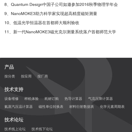
8、Quantum Design中国子公司如邀参加2016秋季物理学年会
■ Nature：形状变形的纳米磁性编码微型机器
9、NanoMOKE3助力科学家实现超高精度磁矩测量
人研究
10、低温光学恒温器在首都师大顺利验收
11、新一代NanoMOKE3磁光克尔测量系统落户首都师范大学
► 通过测试Loop功能来检测样品的难/易轴
Nanomagnetic encoding of shape-morphing micromachines
[2]
产品
按分类
按应用
按厂商
技术支持
设备维修
样机体验
耗材订购
热导计算器
气流压降计算器
氦蒸汽压温计算器
磁性单位转换表
材料衍射数据表
化学元素周期表
技术论坛
技术线上论坛
技术线下论坛