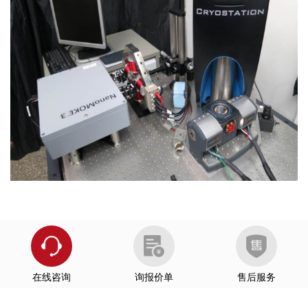
中国科学院半导体研究所
吉林师范大学
中国科学技术大学
东京大学Satoru Nakatsuji教授课题组反铁磁材
Nature Communications
料MnSn研究
兰州大学
厦门大学
南京邮电大学
安徽大学
内蒙古大学
在线咨询
询报价单
售后服务
南方科学技术大学