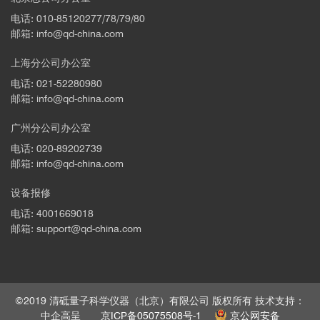
电话: 010-85120277/78/79/80
文章中，作者使用了英国Durham Magneto Optics Ltd.公司的
邮箱: info@qd-china.com
磁光克尔效应系统-NanoMOKE3
对不同型的纳米磁体进行了磁滞回
上海分公司办公室
线测试，同时使用该设备的电磁铁产生的磁场对纳米磁体阵列进行
了编程。NanoMOKE3可以进行微区的超高灵敏度测试，在本工作
电话: 021-52280980
中，作者通过激光聚焦在不同的纳米磁体上获得对应的磁滞回线，
邮箱: info@qd-china.com
如图一c所示，为微型机器人的磁学编码工作提供了帮助。
广州分公司办公室
电话: 020-89202739
详细信息请参考：
邮箱: info@qd-china.com
https://qd-china.com/zh/news/detail/2107151394582
► 不同的颜色代表不同的磁性能，从中我们可以检测样品的
设备报修
mapping各项异性
电话: 4001669018
Nature
575
邮箱: support@qd-china.com
https://doi.org/10.1038/s41586-019-1713-2
©2019 清砥量子科学仪器（北京）有限公司 版权所有 技术支持：
中企高呈
京ICP备05075508号-1
京公网安备