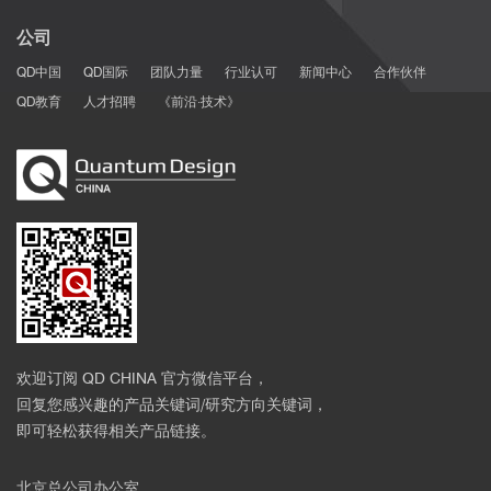
► 不同的颜色代表不同的磁畴，利用NanoMOKE3可以观测动态磁
畴
公司
QD中国
QD国际
团队力量
行业认可
新闻中心
合作伙伴
QD教育
人才招聘
《前沿·技术》
图一 四片式变形微机械的设计 a.磁体磁态随尺寸增大的示意图：i.
超顺磁性；ii.室温下稳定的单畴；iii.多畴态。b. 顶部，四个面板微机
械，面板I上有520 nm×60 nm（I型）纳米磁体阵列，面板II上有
398 nm×80 nm（II型）纳米磁体阵列；底部，纳米磁体阵列的相应
SEM图像。c. 体积相同但长宽比不同的单畴纳米磁体的磁光克尔效
应磁滞回线。d.根据矫顽力的不同选择两个磁场对微机械进行编码的
欢迎订阅 QD CHINA 官方微信平台，
示意图。e. 应用控制磁场B=15 mT时的磁性结构（I型和II型纳米磁
回复您感兴趣的产品关键词/研究方向关键词，
体）和微机械折叠行为示意图，光学显微镜图像显示了所制造器件
即可轻松获得相关产品链接。
的四种不同结构。从左到右，上/下折叠的面板数为4/0、3/1、
2/2（折叠方向不同的对面面板）和2/2（折叠方向相同的对面面
板）。
北京总公司办公室