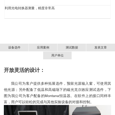
利用光电转换器测量，精度非常高
设备选件
应用案例
测试数据
发表文章
用户单位
开放灵活的设计：
CoPt/Ru, CoNi/Pt, CoFeB等3D存储介质研究
■ 无液氦低温磁光克尔助力金属-绝缘体转变研
北京航空航天大学
究
我公司为客户提供多种拓展选件，预留光源输入窗，可使用其
首都师范大学
他光源；另外配备了低温和高磁场下的磁光克尔效应测试选件，下
图为我公司为客户配备的Montana恒温器。在软件上的接口同样丰
无液氦低温磁光克尔效应系
富，用户可以轻松的完成与其他实验设备的对接和控制。
统-CryoMOKE
0.7
0.3
3
电子科技大学