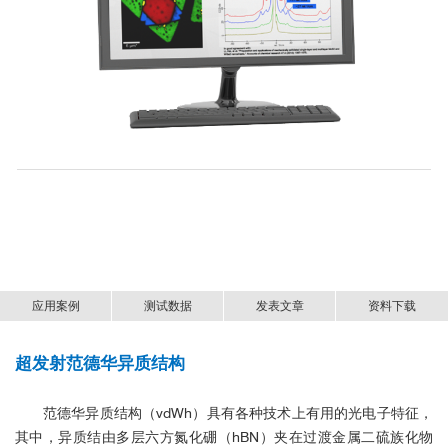
应用案例
测试数据
发表文章
资料下载
■ WSe
样品低温拉曼成像与低波数测
超发射范德华异质结构
低温强磁场拉曼显微镜-cryoRaman-中文资料.pdf
2
量
范德华异质结构（vdWh）具有各种技术上有用的光电子特征，
其中，异质结由多层六方氮化硼（hBN）夹在过渡金属二硫族化物