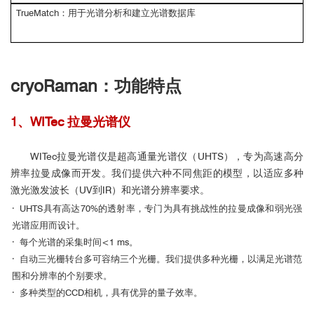
TrueMatch：用于光谱分析和建立光谱数据库
cryoRaman：功能特点
1、WITec 拉曼光谱仪
WITec拉曼光谱仪是超高通量光谱仪（UHTS），专为高速高分
辨率拉曼成像而开发。我们提供六种不同焦距的模型，以适应多种
激光激发波长（UV到IR）和光谱分辨率要求。
· UHTS具有高达70%的透射率，专门为具有挑战性的拉曼成像和弱光强
光谱应用而设计。
· 每个光谱的采集时间<1 ms。
· 自动三光栅转台多可容纳三个光栅。我们提供多种光栅，以满足光谱范
围和分辨率的个别要求。
· 多种类型的CCD相机，具有优异的量子效率。