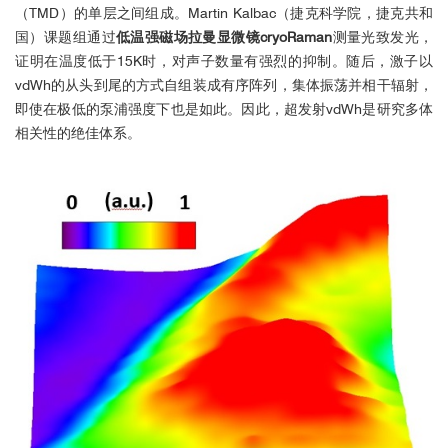
（TMD）的单层之间组成。Martin Kalbac（捷克科学院，捷克共和
国）课题组通过
低温强磁场拉曼显微镜cryoRaman
测量光致发光，
证明在温度低于15K时，对声子数量有强烈的抑制。随后，激子以
vdWh的从头到尾的方式自组装成有序阵列，集体振荡并相干辐射，
即使在极低的泵浦强度下也是如此。因此，超发射vdWh是研究多体
相关性的绝佳体系。
2
■ 碳纳米管低温拉曼测量：高空间分
辨率