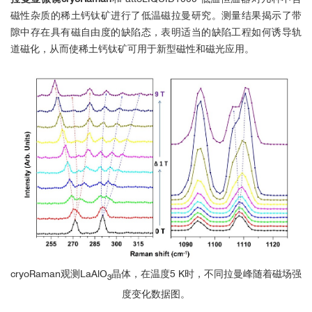
磁性杂质的稀土钙钛矿进行了低温磁拉曼研究。测量结果揭示了带
■ 低温与强磁场下，偏振拉曼光谱测
隙中存在具有磁自由度的缺陷态，表明适当的缺陷工程如何诱导轨
量
道磁化，从而使稀土钙钛矿可用于新型磁性和磁光应用。
cryoRaman观测LaAlO
晶体，在温度5 K时，不同拉曼峰随着磁场强
2
3
度变化数据图。
■ 低温与强磁场下，偏振拉曼光谱测