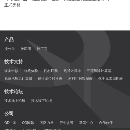
正式亮相
产品
按分类
按应用
按厂商
技术支持
设备维修
样机体验
耗材订购
热导计算器
气流压降计算器
氦蒸汽压温计算器
磁性单位转换表
材料衍射数据表
化学元素周期表
技术论坛
技术线上论坛
技术线下论坛
公司
QD中国
QD国际
团队力量
行业认可
新闻中心
合作伙伴