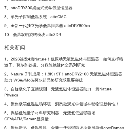
7、attoDRY800桌面式光学低温恒温器
8、单光子探测低温系统 - attoCMC
9、全新一代独立光学低温恒温器-attoDRY800xs
10、低温双轴旋转模块-atto3DR
相关新闻
1、2026连发4篇Nature！低振动无液氦磁体与恒温器，如何支撑暗
激子、莫尔陈铁磁、分数陈绝缘体全系列研究
2、Nature 子刊成果：1.8K+9T！attoDRY2100 无液氦磁体恒温器
助力 WSe₂/MoS₂莫尔超晶格研究获重要突破
3、自旋极化子直接观测！无液氦磁体恒温器助力一篇Nature
Physics
4、聚焦极端低温磁场环境，洞悉微观光学领域神秘物理新特性！
5、揭秘低维量子材料研究利器：无液氦低温强磁场
CFM/AFM/Raman显微镜
6、聚焦新品，低温致胜！全新一代温强磁场拉曼显微镜cryoRaman