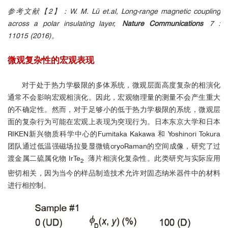
量
参考文献【2】：W. M. Lü et.al, Long-range magnetic coupling
across a polar insulating layer,
Nature Communications
7 :
11015 (2016)。
微观复杂性的宏观表现
对于处于热力学极限的多体系统，微观层面高度复杂的相演化
通常不会影响宏观相演化。因此，宏观物理量的测量不会产生重大
的不确定性。然而，对于足够小的低于热力学极限的系统，微观层
面的复杂行为可能在宏观上表现为突现行为。日本东京大学和日本
RIKEN新兴物质科学中心的Fumitaka Kakawa 和 Yoshinori Tokura
团队通过低温强磁场拉曼显微镜cryoRaman的空间成像，研究了过
渡金属二硫属化物 IrTe
薄片相演化复杂性。此类研究与实际应用
2
2
密切相关，因为当今的样品制造技术允许对固态纳米器件中的材料
进行相控制。
■
不同强度磁场下，偏振拉曼光谱测
量