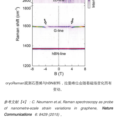
cryoRaman观测石墨烯与hBN材料，拉曼峰位会随着磁场变化而有
变动。
参考文献【4】：C. Neumann et.al, Raman spectroscopy as probe
of nanometre-scale strain variations in graphene,
Nature
Communications
6: 8429 (2015) 。