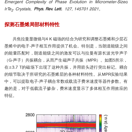
Emergent Complexity of Phase Evolution in Micrometer-Sized
IrTe
Crystals,
Phys. Rev. Lett.
127, 145701 2021。
2
探测石墨烯局部材料特性
共焦拉曼显微镜与4 K 磁场的结合为研究和调整石墨烯和少层石
墨烯中的电子-声子相互作用提供了机会。特别是，当朗道能级之间
的能量匹配时，朗道能级之间的激发可以与拉曼有源长波光学声子
（G-声子）共振耦合，从而产生磁声子共振（MPR）。如图5所示，
在±3.7 T的磁场下出现了这种共振，并用箭头进行突出标记。耦合
的细节取决于所研究的石墨烯层的各种材料特性。从MPR实验结果
中，可以提取电子-声子耦合常数或载流子费米速度等器件参数。有
趣的是，对于低载流子掺杂，费米速度显示了多体相互作用效应的
特征。