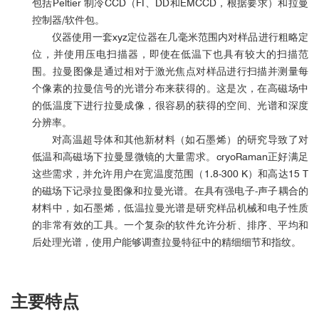
包括Peltier 制冷CCD（FI、DD和EMCCD，根据要求）和拉曼
控制器/软件包。
仪器使用一套xyz定位器在几毫米范围内对样品进行粗略定
位，并使用压电扫描器，即使在低温下也具有较大的扫描范
围。拉曼图像是通过相对于激光焦点对样品进行扫描并测量每
个像素的拉曼信号的光谱分布来获得的。这是次，在高磁场中
的低温度下进行拉曼成像，很容易的获得的空间、光谱和深度
分辨率。
对高温超导体和其他新材料（如石墨烯）的研究导致了对
低温和高磁场下拉曼显微镜的大量需求。cryoRaman正好满足
这些需求，并允许用户在宽温度范围（1.8-300 K）和高达15 T
的磁场下记录拉曼图像和拉曼光谱。在具有强电子-声子耦合的
材料中，如石墨烯，低温拉曼光谱是研究样品机械和电子性质
的非常有效的工具。一个复杂的软件允许分析、排序、平均和
后处理光谱，使用户能够调查拉曼特征中的精细细节和指纹。
主要特点