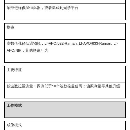
顶部进样低温恒温器，或者集成到光学平台
物镜
高数值孔径低温物镜，LT-APO/532-Raman, LT-APO/633-Raman, LT-
APO/NIR，其他物镜可选
主要特征
低波数拉曼测量：探测低于10个波数拉曼信号；偏振测量等其他升级
工作模式
成像模式