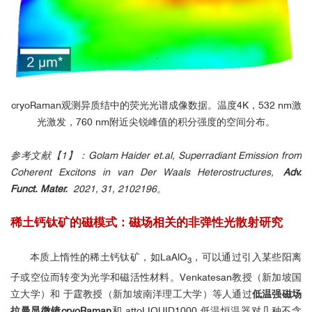
cryoRaman观测异质结中的荧光光谱成像数据。温度4K，532 nm激
光激发，760 nm附近尖锐峰值的积分强度的空间分布。
参考文献【1】：Golam Haider et.al, Superradiant Emission from
■
变温荧光光谱测量
Coherent Excitons in van Der Waals Heterostructures,
Adv.
Funct. Mater.
2021, 31, 2102196。
稀土钙钛矿的磁模式：磁场相关的非弹性光散射研究
本质上惰性的稀土钙钛矿，如LaAlO
，可以通过引入某些阳离
3
子或空位而转变为光学和磁活性材料。Venkatesan教授（新加坡国
立大学）和 于霆教授（新加坡南洋理工大学）等人通过
低温强磁场
2
2
拉曼显微镜cryoRaman
和 attoLIQUID1000 低温恒温器对几种不含