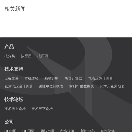
相关新闻
产品
按分类
按应用
按厂商
技术支持
设备维修
样机体验
耗材订购
热导计算器
气流压降计算器
氦蒸汽压温计算器
磁性单位转换表
材料衍射数据表
化学元素周期表
技术论坛
技术线上论坛
技术线下论坛
公司
QD中国
QD国际
团队力量
行业认可
新闻中心
合作伙伴