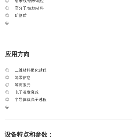
◎
纳米线/纳米颗粒
◎ 高分子/生物材料
◎
矿物质
◎
......
应用方向
◎ 二维材料极化过程
◎
能带信息
◎
等离激元
◎
电子激发衰减
◎
半导体载流子过程
◎
......
设备特点和参数：