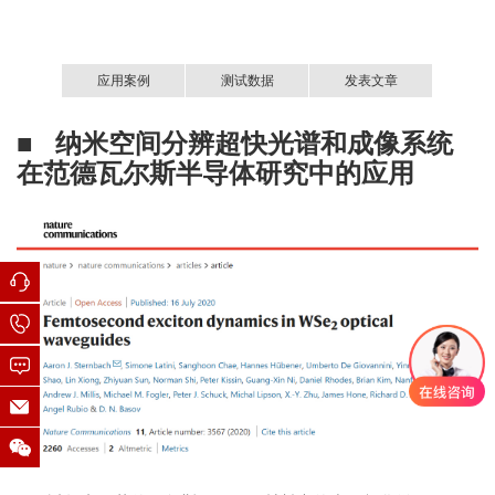
应用案例
测试数据
发表文章
■ 纳米空间分辨超快光谱和成像系统
■
neaspec中国用户发表文章超80篇，其中36篇
纳米红外超快光谱
在
范德瓦尔斯半导体研究中的应用
影响因子>10。
部分文章列表：
M. B. Lundeberg et al.,
Science
2017 AOP.
●
F. J. Alfaro-Mozaz et al.,
Nat. Commun.
2017,
8
, 15624.
●
P. Alonso-Gonzales et al.,
Nat. Nanotechnol.
2017,
12
, 31.
●
M. A. Huber et al.,
Nat. Nanotechnol.
2017,
12
, 207.
●
P. Li et al.,
Nano Lett.
2017,
17
, 228.
●
T. Low et al.,
Nat. Mater.
2017,
16
, 182.
●
D. Basov et al.,
Nat. Nanotechnol.
2017,
12
, 187.
●
M. B. Lundberg et al.,
Nat. Mater.
2017,
16
, 204.
●
D. Basov et al.,
Science
2016,
354
, 1992.
●