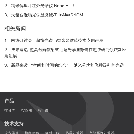
2、纳米傅里叶红外光谱仪-Nano-FTIR
3、太赫兹近场光学显微镜-THz-NeaSNOM
相关新闻
1、网络研讨会丨超快光谱与纳米显微镜技术应用讲座
2、成果速递|超高分辨散射式近场光学显微镜在超快研究领域新应
用进展
3、新品来袭| “空间和时间的结合”— 纳米分辨和飞秒级别的光谱
产品
按分类
按应用
按厂商
技术支持
设备维修
样机体验
耗材订购
热导计算器
气流压降计算器