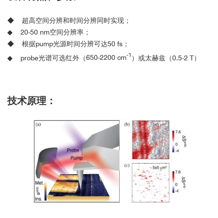
◆
超高空间分辨和时间分辨同时实现；
◆
20-50 nm
空间分辨率；
◆
根据
pump
光源时间分辨可达
50 fs
；
-1
◆
probe
光谱可选红外（
650-2200 cm
）或太赫兹（
0.5-2 T
）
技术原理：