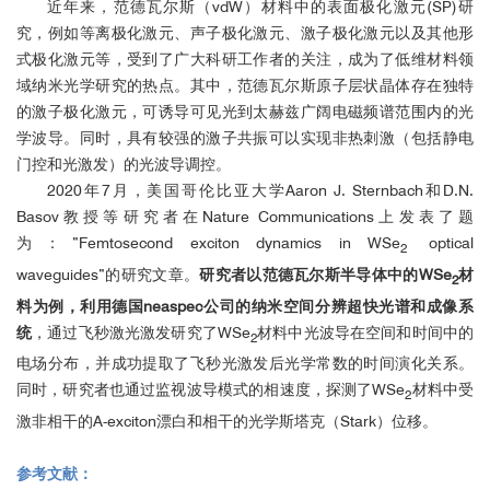
近年来，范德瓦尔斯（vdW）材料中的表面极化激元(SP)研
Z. Fei et al.,
Nano Lett.
2016,
16
, 7842.
●
究，例如等离极化激元、声子极化激元、激子极化激元以及其他形
A. Y. Nikitin et al.,
Nat. Photonics
2016,
10
, 239.
●
式极化激元等，受到了广大科研工作者的关注，成为了低维材料领
G. X. Ni et al.,
Nat. Photonics
2016,
10
, 244.
●
域纳米光学研究的热点。其中，范德瓦尔斯原子层状晶体存在独特
A. Woessner et al.,
Nat. Commun.
2016,
7
, 10783.
●
的激子极化激元，可诱导可见光到太赫兹广阔电磁频谱范围内的光
Z. Fei et al.,
Nano Lett.
2015,
15
, 8271.
●
学波导。同时，具有较强的激子共振可以实现非热刺激（包括静电
G. X. Ni et al.,
Nat. Mater.
2015,
14
, 1217.
●
门控和光激发）的光波导调控。
E. Yoxall et al.,
Nat. Photonics
2015,
9
, 674.
●
2020年7月，美国哥伦比亚大学Aaron J. Sternbach和D.N.
Z. Fei et al.,
Nano Lett.
2015,
15
, 4973.
●
Basov教授等研究者在Nature Communications上发表了题
M. D. Goldflam et al.,
Nano Lett.
2015,
15
, 4859.
●
为：”Femtosecond exciton dynamics in WSe
optical
2
P. Li et al.,
Nat. Commun.
2015,
5
, 7507.
●
waveguides”的研究文章。
研究者以范德瓦尔斯半导体中的WSe
材
2
S. Dai et al.,
Nat. Nanotechnol.
2015,
10
, 682.
●
料为例，利用德国neaspec公司的纳米空间分辨超快光谱和成像系
S. Dai et al.,
Nat. Commun.
2015,
6
, 6963.
●
统
，通过飞秒激光激发研究了WSe
材料中光波导在空间和时间中的
A. Woessner et al.,
Nat. Mater.
2014,
14
, 421.
●
2
P. Alonso-González et al.,
Science
2014,
344
, 1369.
电场分布，并成功提取了飞秒光激发后光学常数的时间演化关系。
●
同时，研究者也通过监视波导模式的相速度，探测了WSe
材料中受
S. Dai et al.,
Science
2014,
343
, 1125.
●
2
P. Li et al.,
Nano Lett.
2014,
14
, 4400.
●
激非相干的A-exciton漂白和相干的光学斯塔克（Stark）位移。
A. Y. Nikitin et al.,
Nano Lett.
2014,
14
, 2896.
●
M. Wagner et al.,
Nano Lett.
2014,
14
, 894.
参考文献：
●