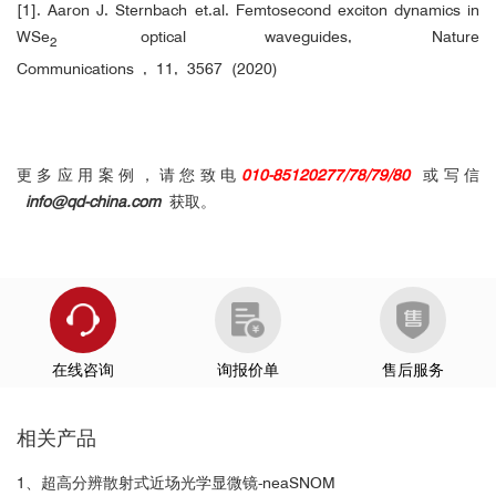
[1]. Aaron J. Sternbach et.al. Femtosecond exciton dynamics in
M. Schnell et al.,
Nat. Commun.
2013,
5
, 3499.
●
WSe
optical waveguides, Nature
J. Chen et al.,
Nano Lett.
2013,
13
, 6210.
●
2
Z. Fei et al.,
Nat. Nanotechnol.
2012,
8
, 821.
●
Communications , 11, 3567 (2020)
J. Chen et al.,
Nature
2012,
487
, 77.
●
Z. Fei et al.,
Nature
2012,
487
, 82.
●
更多应用案例，请您致电
010-85120277/78/79/80
或写信
info@qd-china.com
获取。
在线咨询
询报价单
售后服务
相关产品
1、超高分辨散射式近场光学显微镜-neaSNOM