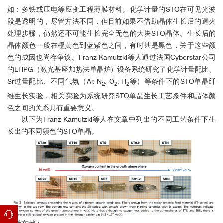
Optical Materials
，
如：多铁或压电等应变工程薄膜材料。化学计量的
STO
在可见光波
段是透明的，尽管方法不同，但目前如果不借助晶体生长后的退火
2.
处理步骤，仍然还不可能生长完全无色的大块
STO
晶体。生长后的
晶体颜色一般在橙黄色到蓝紫色之间，有时甚是黑色，关于这些颜
CrystEngComm
色的成因也尚存争议。
Franz Kamutzki
等人通过法国
Cyberstar
公司
的
LHPG
（激光基座加热法单晶炉）设备系统研究了化学计量配比、
Sr
过量配比、不同气氛（
Ar, N
, O
, H
等）等条件下的
STO
单晶纤
2
2
2
维生长实验，相关实验为系统研究
STO
单晶生长工艺条件和晶体颜
色之间的关系具有重要意义。
以下为Franz Kamutzki等人在文章中列出的不同工艺条件下生
长出的不同颜色的STO单晶。
化学计量配比生长的STO单晶样品的吸收谱
参考文献：