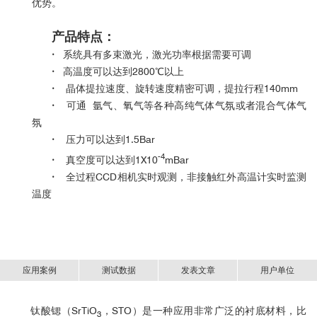
优势。
产品特点：
·
系统具有多束激光，激光功率根据需要可调
·
高温度可以达到2800℃以上
·
晶体提拉速度、旋转速度精密可调，提拉行程140mm
·
可通 氩气、氧气等各种高纯气体气氛或者混合气体气
氛
·
压力可以达到1.5Bar
-4
·
真空度可以达到1X10
mBar
·
全过程CCD相机实时观测，非接触红外高温计实时监测
温度
应用案例
测试数据
发表文章
用户单位
钛酸锶（
SrTiO
，
STO
）是一种应用非常广泛的衬底材料，比
3