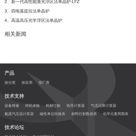
2、新一代高性能激光浮区法单晶炉-LFZ
3、四电弧提拉法单晶炉
CrystEngComm
4、高温高压光学浮区法单晶炉
相关新闻
产品
按分类
按应用
按厂商
技术支持
设备维修
样机体验
耗材订购
热导计算器
气流压降计算器
氦蒸汽压温计算器
磁性单位转换表
材料衍射数据表
化学元素周期表
技术论坛