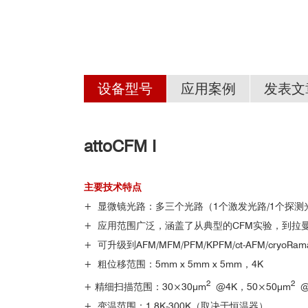
设备型号
应用案例
发表文
attoCFM I
■
低温共聚焦显微镜助力设
•
无液氦低温强磁场共聚焦显微镜-attoCFM-中文资料.p
•
主要技术特点
国内部分用户：
•
+ 显微镜光路：多三个光路（1个激发光路/1个探
•
+ 应用范围广泛，涵盖了从典型的CFM实验，到拉
•
+ 可升级到AFM/MFM/PFM/KPFM/ct-AFM/cryoRa
•
+ 粗位移范围：5mm x 5mm x 5mm，4K
2
2
+ 精细扫描范围：30×30μm
@4K，50×50μm
@
•
+ 变温范围：1.8K-300K（取决于恒温器）