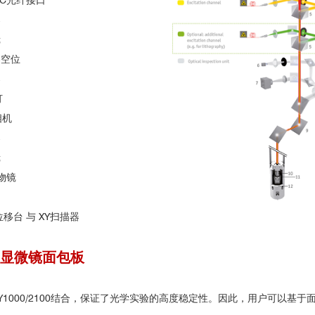
APC光纤接口
器
镜
器空位
器
灯
相机
器
镜
温物镜
超晶格反射光谱随载流子浓度调控变化图
图2.温度1.65K，
WSe
/WS
2
2
Z位移台 与 XY扫描器
焦显微镜面包板
toDRY1000/2100结合，保证了光学实验的高度稳定性。因此，用户可以