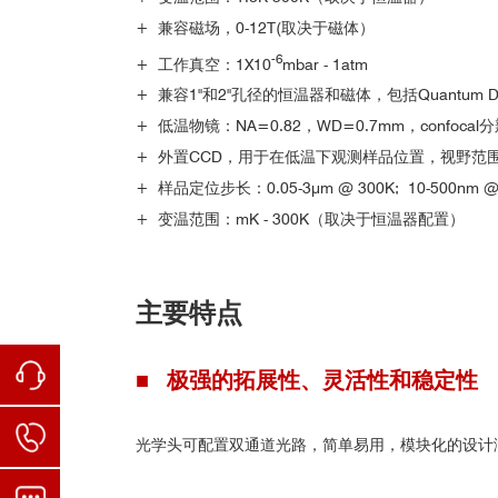
•
+ 兼容磁场，0-12T(取决于磁体）
•
-6
+ 工作真空：1X10
mbar - 1atm
•
国外部分用户：
+ 兼容1"和2"孔径的恒温器和磁体，包括Quantum Des
•
+ 低温物镜：NA=0.82，WD=0.7mm，confoca
•
+ 外置CCD，用于在低温下观测样品位置，视野范围
+ 样品定位步长：0.05-3μm @ 300K; 10-500nm @
+ 变温范围：mK - 300K（取决于恒温器配置）
主要特点
■ 极强的拓展性、灵活性和稳定性
图1. 温度5K时双层InSe与双
光学头可配置双通道光路，简单易用，模块化的设计
参考文献：