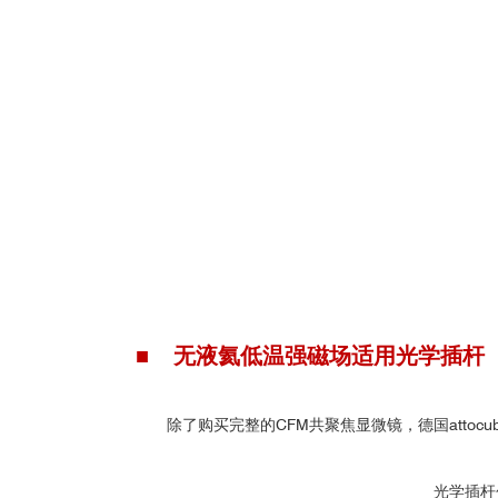
■
低温强磁场拉曼光学直接观
■ 无液氦低温强磁场适用光学插杆
除了购买完整的CFM共聚焦显微镜，德国atto
光学插杆