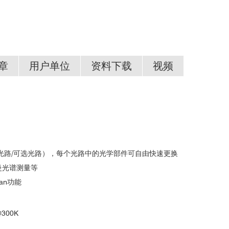
章
用户单位
资料下载
视频
计光电子器件的范德瓦尔斯界面
设备介绍
df
测光路/可选光路），每个光路中的光学部件可自由快速更换
曼光谱测量等
北京大学
清华大学
中国科技大学
南京大学
man功能
中科院物理所
中科院半导体所
中科院武汉数学物理所
上海同步辐射中心
300K
中科院上海应用技术物理研究所
北京理工大学
复旦大学
哈尔滨工业大学