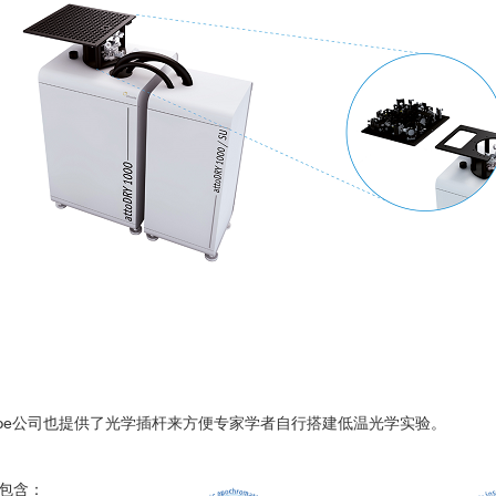
测到二维材料单层CrI
中的磁振子
3
cube公司也提供了光学插杆来方便专家学者自行搭建低温光学实验。
包含：