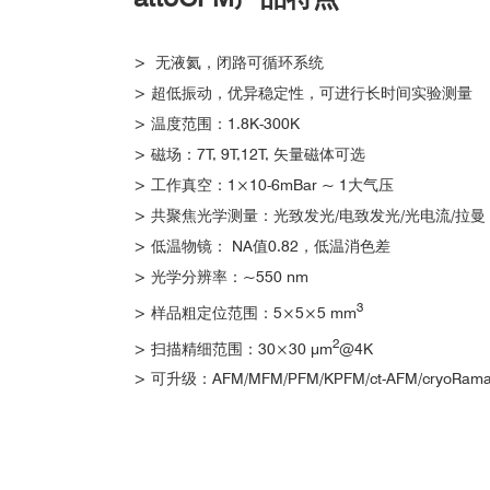
>
无液氦，闭路可循环系统
> 超低振动，优异稳定性，可进行长时间实验测量
> 温度范围：1.8K-300K
> 磁场：7T, 9T,12T, 矢量磁体可选
> 工作真空：1×10-6mBar ~ 1大气压
> 共聚焦光学测量：光致发光/电致发光/光电流/拉曼
> 低温物镜： NA值0.82，低温消色差
> 光学分辨率：~550 nm
3
> 样品粗定位范围：5×5×5 mm
2
> 扫描精细范围：30×30 μm
@4K
> 可升级：AFM/MFM/PFM/KPFM/ct-AFM/cryoRam