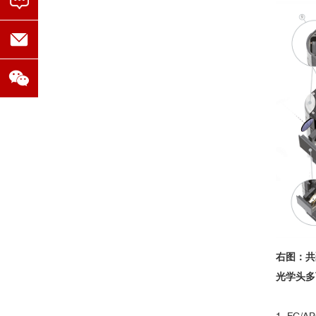
■ WSe
/WS
超晶格中的低
2
2
2
2
2
右图：共
光学头多