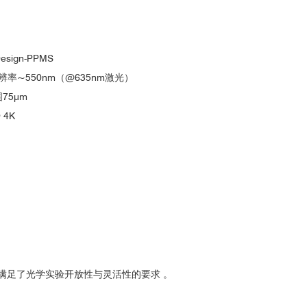
中国科学院苏州纳米技术与纳米仿生研究所……
ign-PPMS
l分辨率~550nm（@635nm激光）
75μm
 4K
层WS
范德瓦尔斯界面的光致发光光谱
图2. 双层InSe与双层WS
范德瓦
2
2
满足了光学实验开放性与灵活性的要求 。