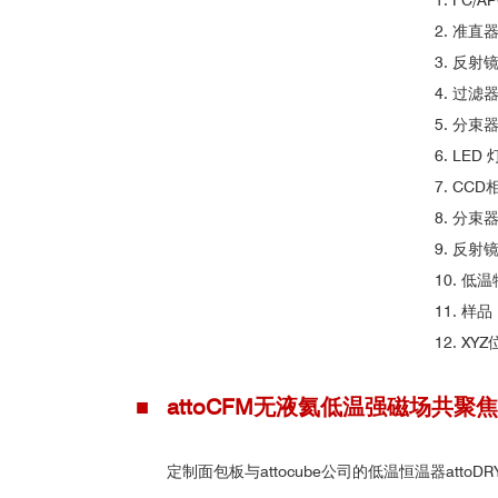
1. FC/
2. 准直
3. 反射
4. 过滤
5. 分束
6. LED 
7. CCD
8. 分束
9. 反射
10. 低
图1. 温度1.65K，WSe
/WS
2
2
11. 样品
12. XY
■ attoCFM无液氦低温强磁场共聚
参考文献：
定制面包板与attocube公司的低温恒温器at