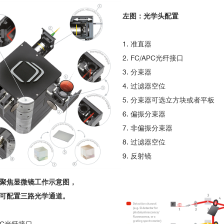
左图：光学头配置
温光电与磁光性质
1. 准直器
2. FC/APC光纤接口
3. 分束器
4. 过滤器空位
5. 分束器可选立方块或者平板
6. 偏振分束器
2
7. 非偏振分束器
8. 过滤器空位
9. 反射镜
聚焦显微镜工作示意图，
可配置三路光学通道。