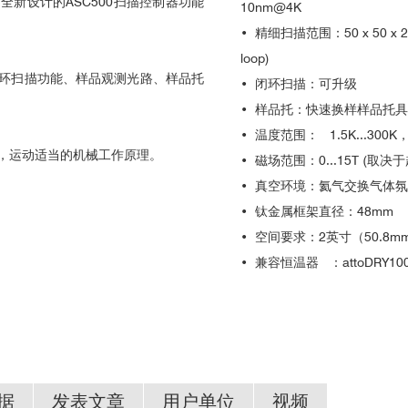
新设计的ASC500扫描控制器功能
10nm@4K
•
精细扫描范围：50 x 50 x 24 µm
loop)
环扫描功能、样品观测光路、样品托
•
闭环扫描：可升级
•
样品托：快速换样样品托具
•
温度范围： 1.5K...30
，运动适当的机械工作原理。
•
磁场范围：0...15T (取
•
真空环境：氦气交换气体氛
•
钛金属框架直径：48mm
•
空间要求：2英寸（50.8
•
兼容恒温器 ：attoDRY1000/2
据
发表文章
用户单位
视频