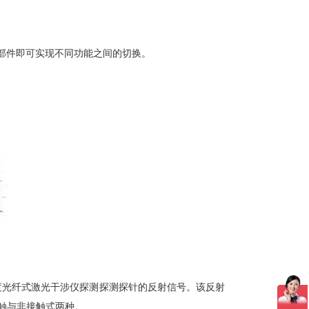
的光学部件即可实现不同功能之间的切换。
磁畴
 267202 (2018)
精度光纤式激光干涉仪探测探测探针的反射信号。该反射
触与非接触式两种。