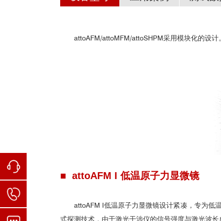
AM：化合物薄膜中纳米尺度
attoAFM低温强磁场原子力显
•
attoAFM/attoMFM/attoSHPM
二维材料低温形
•
•
低温强磁力显微镜attoMFM
国内部分用户
•
•
•
•
•
•
■
attoAFM I
低温原子力显微镜
•
Li He, et al; Nature Communicatio
attoAFM I低温原子力显微镜设计紧凑，
国外部分用户
•
式探测技术，由于激光干涉仪的信号强度与激光波长