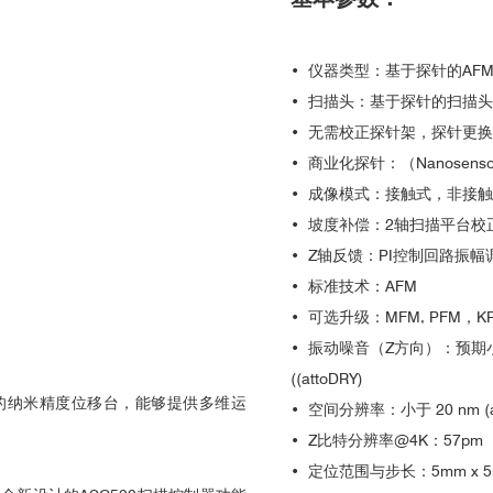
•
仪器类型：基于探针的AF
•
扫描头：基于探针的扫描头
•
无需校正探针架，探针更换
•
商业化探针：（Nanosensors，
•
成像模式：接触式，非接触
•
坡度补偿：2轴扫描平台校
•
Z轴反馈：PI控制回路振幅
•
标准技术：AFM
•
可选升级：MFM, PFM，KPF
•
振动噪音（Z方向）：预期小于 0.
((attoDRY)
的纳米精度位移台，能够提供多维运
•
空间分辨率：小于 20 nm (atto
•
Z比特分辨率@4K：57pm
•
定位范围与步长：5mm x 5m