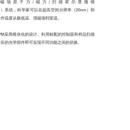
低温强磁场原子力/磁力/扫描霍尔显微镜
M
）系统，科学家可以在超高空间分辨率（20nm）和
工作温度从极低温、强磁场到室温。
PM
采用模块化的设计。利用标配的控制器和样品扫描
对应的光学部件即可实现不同功能之间的切换。