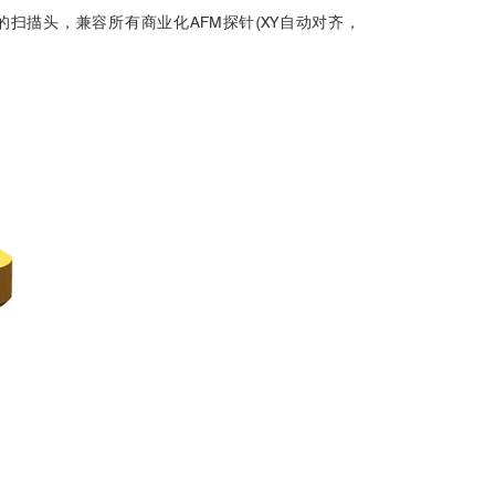
架设计的扫描头，兼容所有商业化AFM探针(XY自动对齐，
3
3
Phys. Rev.
3