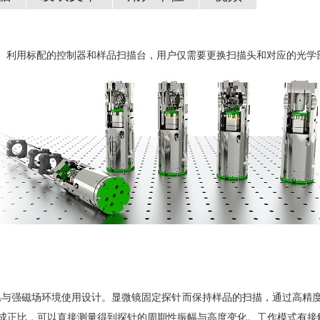
非共线自旋结构研究
微镜-闭环扫描
采用模块化的设计。利用标配的控制器和样品扫描台，用户仅需要更换扫描头和对应
貌表征
氧化物薄膜
北京大学
清华大学
中国科技大学
南京大学
中科院物理所
中科院半导体所
中科院武汉数学物理所
上海同步辐射中心
中科院上海应用技术物理研究所
北京理工大学
复旦大学
哈尔滨工业大学
中国科学院苏州纳米技术与纳米仿生研究所……
ns 10, 2815 (2019)
Hanxuan Lin, et al; PRL 120,
专为低温与强磁场环境使用设计。显微镜固定探针而保持样品的扫描，通过高
成正比，可以直接测量得到探针的周期性振幅与高度变化。工作模式有接