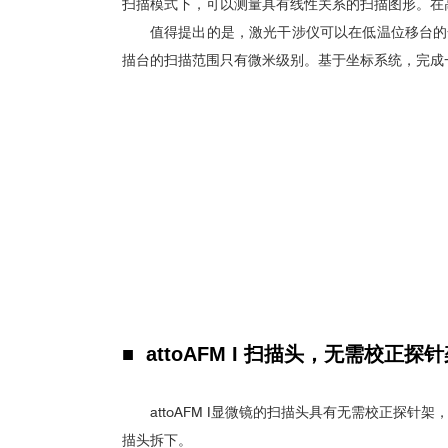
扫描模式下，可以测量具有线性关系的扫描图形。在
值得提出的是，激光干涉仪可以在低温位移台的全行程范围
描台的扫描范围只有微米级别。基于坐标系统，完成
■
SrRuO3中缺陷工程与电
低温强磁力显微镜attoMFM
■ attoAFM I 扫描头，无需校正探
attoAFM I显微镜的扫描头具有无需校正探
描头拆下。