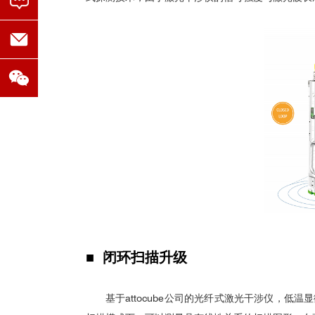
attoAFM低温强磁场原子力显微镜-
拓扑绝缘体磁
•
•
•
•
•
通过各种直接成像技术可以在真实空间中观察到斯
•
Yasuda et al., Science 358, 13
构。实验结果表明：
由磁控溅射形成的Mn
RhSn
2
•
米粒子并没有形成明确定向的阵列，也没有任何证据
•
纳米粒子，这与在单晶片中观察到的椭圆布洛赫斯格
•
中，可以利用磁性前沿的局部磁场来删除单个纳米物
•
■ 闭环扫描升级
•
•
基于
attocube
公司的光纤式激光干涉仪，低温显