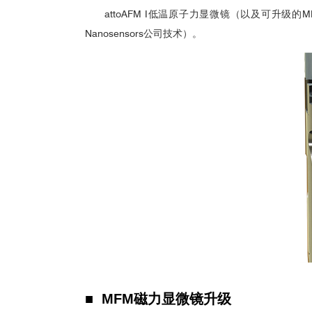
attoAFM I低温原子力显微镜（以及可升级的
Nanosensors公司技术）。
3
参考文献：
3
■ MFM磁力显微镜升
级
B