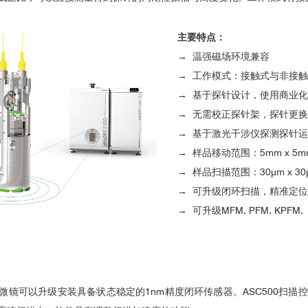
tip exchange 换针
畴
斯格明子
主要特点：
→ 温强磁场环境兼容
→ 工作模式：接触式与非接触
→ 基于探针设计，使用商业
→ 无需校正探针架，探针更换
→ 基于激光干涉仪探测探针运
2
→ 样品移动范围：5mm x 5mm
格明子。近期，德国科学家Parkin等人使用
低温强磁场磁力显微镜(MF
→ 样品扫描范围：30μm x 30
11–1314 (2017)
Milde et al., Science, 2013, 340, 1076
Yang et 
外延薄膜中存在磁性纳米粒子。类似于单晶薄片，这些纳米粒子在广泛的尺
→ 可升级闭环扫描，精准定
发现螺旋自旋结构，这可能是薄膜中化学顺序均匀性较差导致的结果。
→ 可升级MFM, PFM, KPFM,
明子一致。因此，这些测量结果为Mn
RhSn薄膜中非共线自旋结构的
2
体，也可以写出纳米粒子的集合。
2d
微镜可以升级安装具备状态稳定的
1
nm精度闭环传感器。
ASC500
扫描控