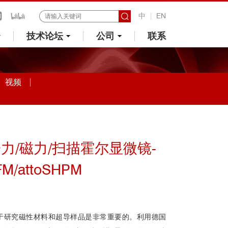
中
EN
技术论坛
公司
联系
视频
力/磁力/扫描霍尔显微镜-
FM/attoSHPM
于研究磁性材料和超导样品是非常重要的。利用德国