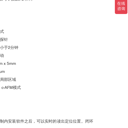
磁通旋涡
式
化探针
小于2分钟
动
 x 5mm
M)成像
来研究[001]取向的Mn
RhSn薄膜中的磁性结
2
μm
al., Phys. Rev. B 85, 014524 (2012).
寸范围内以及在磁场和温度下都具有稳定性。然而，纳
位局部区域
然而，在外延薄膜中发现了沿垂直晶体方向的椭圆扭曲
 c-AFM模式
形成提供了强有力的证据。实验结果表明，在这些薄膜
制内安装软件之后，可以实时的读出定位位置。闭环