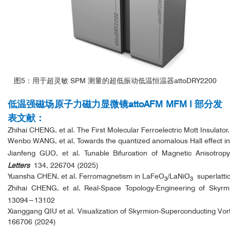
图5：用于超灵敏 SPM 测量的超低振动低温恒温器attoDRY2200
低温强磁场原子力磁力显微镜attoAFM MFM I 部分发
表文献：
Zhihai CHENG, et al. The First Molecular Ferroelectric Mott Insulato
Wenbo WANG, et al. Towards the quantized anomalous Hall effect i
Jianfeng GUO, et al. Tunable Bifurcation of Magnetic Anisotro
Letters
134, 226704 (2025)
Yuansha CHEN, et al. Ferromagnetism in LaFeO
/LaNiO
superlatti
3
3
Zhihai CHENG, et al. Real-Space Topology-Engineering of Skyr
13094−13102
Xianggang QIU et al. Visualization of Skyrmion-Superconducting Vo
166706 (2024)