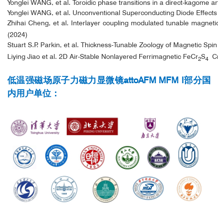
Yonglei WANG, et al. Toroidic phase transitions in a direct-kagome art
Yonglei WANG, et al. Unconventional Superconducting Diode Effect
Zhihai Cheng, et al. Interlayer coupling modulated tunable magnetic
(2024)
Stuart S.P. Parkin, et al. Thickness-Tunable Zoology of Magnetic Spi
Liying Jiao et al. 2D Air-Stable Nonlayered Ferrimagnetic FeCr
S
Cr
2
4
低温强磁场原子力磁力显微镜attoAFM MFM I部分国
内用户单位：