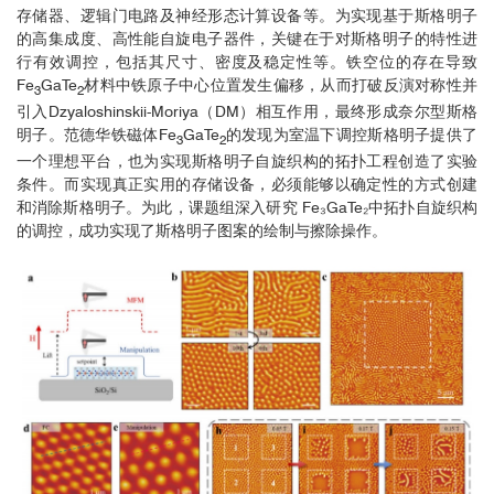
存储器、逻辑门电路及神经形态计算设备等。为实现基于斯格明子
的高集成度、高性能自旋电子器件，关键在于对斯格明子的特性进
行有效调控，包括其尺寸、密度及稳定性等。铁空位的存在导致
Fe
GaTe
材料中铁原子中心位置发生偏移，从而打破反演对称性并
3
2
引入Dzyaloshinskii-Moriya（DM）相互作用，最终形成奈尔型斯格
明子。范德华铁磁体
Fe
GaTe
的发现为室温下调控斯格明子提供了
3
2
一个理想平台，也为实现斯格明子自旋织构的拓扑工程创造了实验
条件。而实现真正实用的存储设备，必须能够以确定性的方式创建
和消除斯格明子。为此，课题组深入研究 Fe₃GaTe₂中拓扑自旋织构
的调控，成功实现了斯格明子图案的绘制与擦除操作。