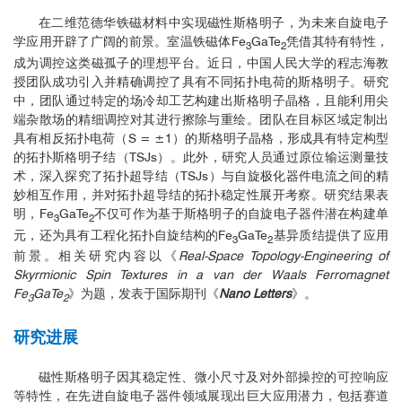
在二维范德华铁磁材料中实现磁性斯格明子，为未来自旋电子
学应用开辟了广阔的前景。室温铁磁体Fe
GaTe
凭借其特有特性，
3
2
成为调控这类磁孤子的理想平台。近日，中国人民大学的程志海教
授团队成功引入并精确调控了具有不同拓扑电荷的斯格明子。研究
中，团队通过特定的场冷却工艺构建出斯格明子晶格，且能利用尖
端杂散场的精细调控对其进行擦除与重绘。团队在目标区域定制出
具有相反拓扑电荷（S = ±1）的斯格明子晶格，形成具有特定构型
的拓扑斯格明子结（TSJs）。此外，研究人员通过原位输运测量技
术，深入探究了拓扑超导结（TSJs）与自旋极化器件电流之间的精
妙相互作用，并对拓扑超导结的拓扑稳定性展开考察。研究结果表
明，
Fe
GaTe
不仅可作为基于斯格明子的自旋电子器件潜在构建单
3
2
元，还为具有工程化拓扑自旋结构的
Fe
GaTe
基异质结提供了应用
3
2
前景。相关研究内容以《
Real-Space Topology-Engineering of
Skyrmionic Spin Textures in a van der Waals Ferromagnet
Fe
GaTe
》为题，发表于国际期刊《
Nano Letters
》。
3
2
研究进展
磁性斯格明子因其稳定性、微小尺寸及对外部操控的可控响应
等特性，在先进自旋电子器件领域展现出巨大应用潜力，包括赛道