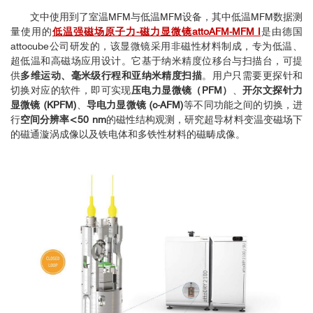
文中使用到了室温MFM与低温MFM设备，其中低温MFM数据测
量使用的
低温强磁场原子力-磁力显微镜attoAFM-MFM I
是由德国
attocube公司研发的，该显微镜采用非磁性材料制成，专为低温、
超低温和高磁场应用设计。它基于纳米精度位移台与扫描台，可提
供
多维运动、毫米级行程和亚纳米精度扫描
。用户只需要更探针和
切换对应的软件，即可实现
压电力显微镜（PFM）
、
开尔文探针力
显微镜 (KPFM)
、
导电力显微镜 (c-AFM)
等不同功能之间的切换，进
行
空间分辨率<50 nm
的磁性结构观测，研究超导材料变温变磁场下
的磁通漩涡成像以及铁电体和多铁性材料的磁畴成像。