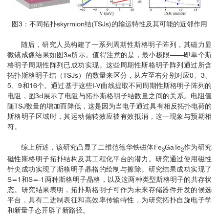
图3：不同拓扑skyrmion结(TSJs)的输运特性及其可能的近邻作用
随后，研究人员构建了一系列周期性斯格明子阵列，其磁力显
微镜成像结果如图3a所示。值得注意的是，最小极限——即单个斯
格明子周期性阵列已成功实现。这些周期性斯格明子阵列通过所含
拓扑斯格明子结（TSJs）的数量来区分，从左至右分别对应0、3、
5、9和16个。通过基于这些I-V曲线提取不同周期性斯格明子阵列的
电阻，图3d展示了电阻与拓扑斯格明子结数量之间的关系。电阻值
随TSJ数量的增加而降低，这是因为当电子通过具有相反拓扑电荷的
斯格明子区域时，其运动偏转效应被有效抵消，这一现象与预期相
符。
综上所述，该研究凸显了二维范德华铁磁体Fe
GaTe
作为研究
3
2
磁性斯格明子拓扑结构及其工程化平台的潜力。研究通过使用磁性
针尖成功实现了斯格明子晶格的绘制与擦除。研究结果成功实现了
S=1和S=-1两种斯格明子晶格，以及这两种类型斯格明子的共存状
态。研究结果表明，拓扑斯格明子可作为未来存储器件开发的候选
平台，具有二进制表征和高效率传输特性，为研究拓扑自旋电子学
和新量子态开辟了新路径。