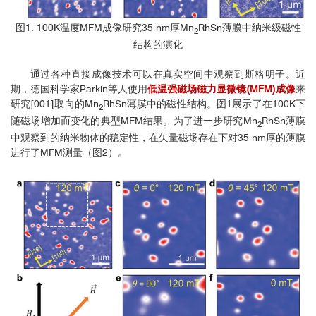
图1. 100K温度MFM成像研究35 nm厚Mn
RhSn薄膜中纳米级磁性
2
结构的演化
通过各种直接成像技术可以在真实空间中观察到斯格明子。近
期，德国科学家Parkin等人使用
低温强磁场磁力显微镜(MFM)成像
来
研究[001]取向的Mn
RhSn薄膜中的磁性结构。图1展示了在100K下
2
随磁场增加而变化的典型MFM结果。为了进一步研究Mn
RhSn薄膜
2
中观察到的纳米物体的稳定性，在矢量磁场存在下对35 nm厚的薄膜
进行了MFM测量（图2）。