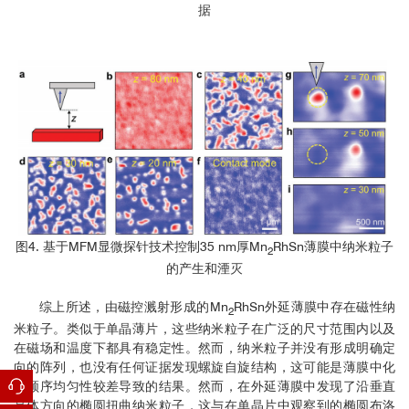
据
图4. 基于MFM显微探针技术控制35 nm厚Mn
RhSn薄膜中纳米粒子
2
的产生和湮灭
综上所述，由磁控溅射形成的Mn
RhSn外延薄膜中存在磁性纳
2
米粒子。类似于单晶薄片，这些纳米粒子在广泛的尺寸范围内以及
在磁场和温度下都具有稳定性。然而，纳米粒子并没有形成明确定
向的阵列，也没有任何证据发现螺旋自旋结构，这可能是薄膜中化
学顺序均匀性较差导致的结果。然而，在外延薄膜中发现了沿垂直
晶体方向的椭圆扭曲纳米粒子，这与在单晶片中观察到的椭圆布洛