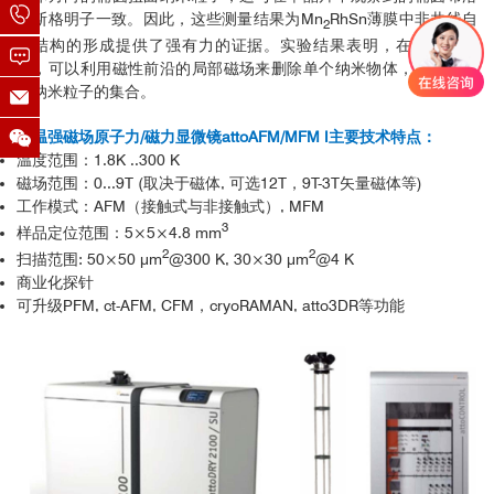
赫斯格明子一致。因此，这些测量结果为Mn
RhSn薄膜中非共线自
2
旋结构的形成提供了强有力的证据。实验结果表明，在这些薄膜
中，可以利用磁性前沿的局部磁场来删除单个纳米物体，也可以写
出纳米粒子的集合。
低温强磁场原子力/磁力显微镜attoAFM/MFM I主要技术特点：
温度范围：1.8K ..300 K
磁场范围：0...9T (取决于磁体, 可选12T，9T-3T矢量磁体等)
工作模式：AFM（接触式与非接触式）, MFM
3
样品定位范围：5×5×4.8 mm
2
2
扫描范围: 50×50 μm
@300 K, 30×30 μm
@4 K
商业化探针
可升级PFM, ct-AFM, CFM，cryoRAMAN, atto3DR等功能