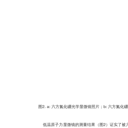
图2. a: 六方氮化硼光学显微镜照片；b: 六方氮化硼
低温原子力显微镜的测量结果（图2）证实了被