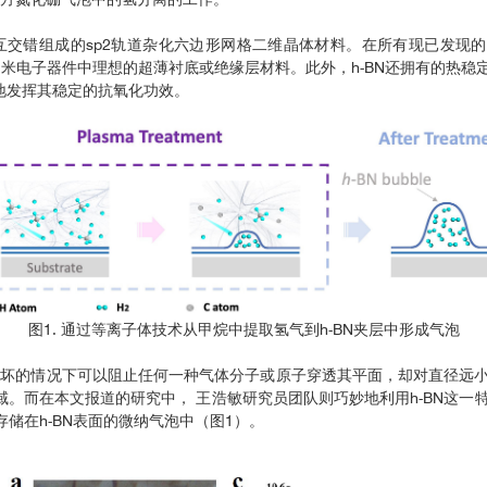
错组成的sp2轨道杂化六边形网格二维晶体材料。在所有现已发现的范德瓦尔斯
被认为是纳米电子器件中理想的超薄衬底或绝缘层材料。此外，h-BN还拥有的
好地发挥其稳定的抗氧化功效。
图1. 通过等离子体技术从甲烷中提取氢气到h-BN夹层中形成气泡
被破坏的情况下可以阻止任何一种气体分子或原子穿透其平面，却对直径远
领域。而在本文报道的研究中， 王浩敏研究员团队则巧妙地利用h-BN这
储在h-BN表面的微纳气泡中（图1）。