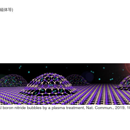
量磁体等)
4 K
l boron nitride bubbles by a plasma treatment, Nat. Commun., 2019, 