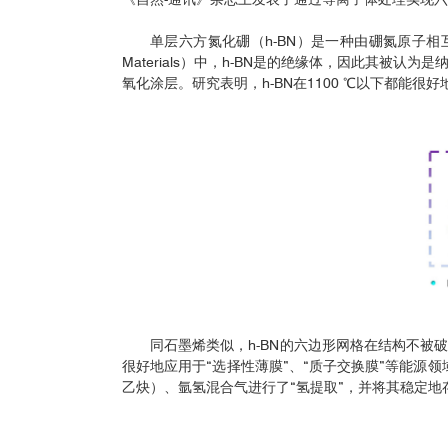
单层六方氮化硼（h-BN）是一种由硼氮原子相互交
Materials）中，h-BN是的绝缘体，因此其
氧化涂层。研究表明，h-BN在1100 ℃以下都能很
同石墨烯类似，h-BN的六边形网格在结构不
很好地应用于“选择性薄膜”、“质子交换膜”等能源
乙炔）、氩氢混合气进行了“氢提取”，并将其稳定地存