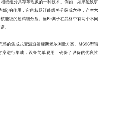
、相或组分共存等现象的一种技术。例如，如果磁铁矿
内部)的作用，它的核跃迁能级将分裂成六种，产生六
核能级的超精细分裂。当Fe离子在晶格中有两个不同
峰谱。
系统提供完整的集成式变温透射穆斯堡尔测量方案。MS96型谱
优化方案进行集成，设备简单易用，确保了设备的优良性