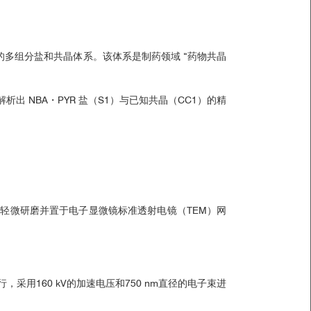
PYR）形成的多组分盐和共晶体系。该体系是制药领域 “药物共晶
析出 NBA・PYR 盐（S1）与已知共晶（CC1）的精
被轻微研磨并置于电子显微镜标准透射电镜（TEM）网
采用160 kV的加速电压和750 nm直径的电子束进