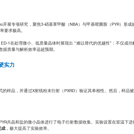
ICO Scientific开展专项研究，聚焦3-硝基苯甲酸（NBA）与甲基嘧菌胺（
效率要求极高。
O ED-1在处理微小、低质量晶体时展现出 “难以替代的优越性”：不仅成功解
程数据质量与解析效率远超预期。
术硬实力
的样品，并通过X射线粉末衍射（PXRD）验证其单相性。然后，样品
•PYR共晶和盐的微小晶体进行了电子衍射数据收集。实验设置在室温下进行，
完成
，极大提高了实验效率。