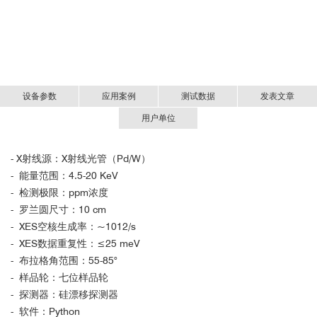
设备参数
应用案例
测试数据
发表文章
用户单位
部分测试数据
案例1：表征电池材料的电子配对情况
- X射线源：X射线光管（Pd/W）
部分发表文章举例：
- 能量范围：4.5-20 KeV
Nat Commun. 2025, 16(1): 3464.
- 检测极限：ppm浓度
Environ. Sci. Technol. 2025, 59, 10, 5359
- 罗兰圆尺寸：10 cm
Int. J. Hydrogen Energy, 2025, 190: 152234.
- XES空核生成率：~1012/s
App. Catal. B: Environ., 2024, 341: 123297.
Angewandte Chemie (2023) 62, 8, e202216286.
- XES数据重复性：≤25 meV
Sci. Adv. 10, eadr9120 (2024)
- 布拉格角范围：55-85°
App. Catal. B: Environ., 2024, 355: 124214.
- 样品轮：七位样品轮
Angewandte Chemie (2023) 62, 8, e202216286.
- 探测器：硅漂移探测器
Energy Storage Materials 63 (2023) 103061
- 软件：Python
Journal of the American Chemical Society (2023) 145, 18,