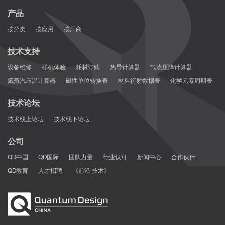
产品
按分类
按应用
按厂商
技术支持
设备维修
样机体验
耗材订购
热导计算器
气流压降计算器
氦蒸汽压温计算器
磁性单位转换表
材料衍射数据表
化学元素周期表
技术论坛
技术线上论坛
技术线下论坛
Pt@NiFeCo-E 的电子结构表征。(a) Pt@NiFeCo-E、Pt 箔和
公司
PtO₂ 的 Pt L₃边 XANES光谱，以及(b) 对应的 EXAFS光谱。(c)
QD中国
QD国际
团队力量
行业认可
新闻中心
合作伙伴
Pt@NiFeCo-E、Pt 箔和 PtO₂ 在 R 空间中 Pt L₃边的 WT 等高线图。
QD教育
人才招聘
《前沿·技术》
(d) Pt@NiFeCo、Pt@NiFeCo-E、Ni 箔、NiO 和 Ni₂O₃ 的 Ni K 边
XANES光谱，以及(e) 对应的 EXAFS光谱。