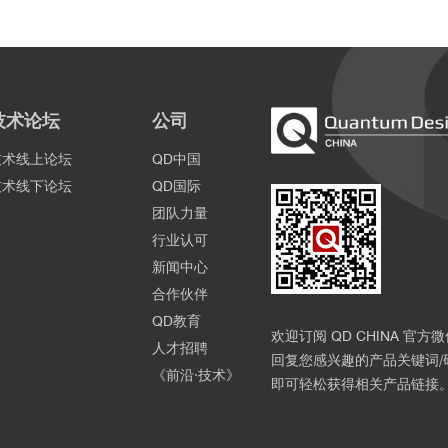
技术论坛
公司
E、Pt 箔和 PtO₂ 的 Pt L₃边 XANES光谱，以及(b) 对应的 EXAFS光谱。(c)
技术线上论坛
QD中国
iFeCo、Pt@NiFeCo-E、Ni 箔、NiO 和 Ni₂O₃ 的 Ni K 边 XANES光谱
技术线下论坛
QD国际
团队力量
行业认可
新闻中心
合作伙伴
QD教育
欢迎订阅 QD CHINA 官方
人才招聘
回复您感兴趣的产品关键词/
《前沿·技术》
即可轻松获得相关产品链接