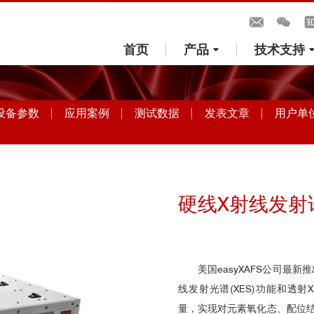
首页
产品
技术支持
设备参数
应用案例
测试数据
发表文章
用户单
硬线X射线发射谱仪 
美国easyXAFS公司最新
线发射光谱(XES)功能和透射
量，实现对元素氧化态、配位