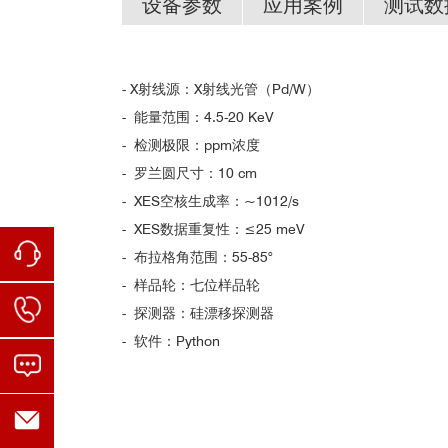
设备参数
应用案例
测试数
部分测试数据
案例1：表征电池材料的电子配对情况
- X射线源：X射线光管（Pd/W）
部分发表文章举例：
- 能量范围：4.5-20 KeV
Nat Commun. 2025, 16(1): 3464.
- 检测极限：ppm浓度
Environ. Sci. Technol. 2025, 59, 10, 5359
- 罗兰圆尺寸：10 cm
Int. J. Hydrogen Energy, 2025, 190: 152234.
e202216286.
- XES空核生成率：~1012/s
App. Catal. B: Environ., 2024, 341: 123297.
- XES数据重复性：≤25 meV
Sci. Adv. 10, eadr9120 (2024)
- 布拉格角范围：55-85°
App. Catal. B: Environ., 2024, 355: 124214.
- 样品轮：七位样品轮
Angewandte Chemie (2023) 62, 8, e202216286.
- 探测器：硅漂移探测器
Energy Storage Materials 63 (2023) 103061
- 软件：Python
Journal of the American Chemical Society (2023
Advanced Functional Materials (2023) 32, 34
……