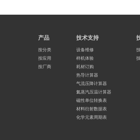
产品
技术支持
Pt@NiFeCo-E 的电子结构表征。(a) Pt@NiFeCo-
按分类
设备维修
的 WT 等高线图。(d) Pt@N
按应用
样机体验
按厂商
耗材订购
热导计算器
气流压降计算器
氦蒸汽压温计算器
磁性单位转换表
材料衍射数据表
化学元素周期表