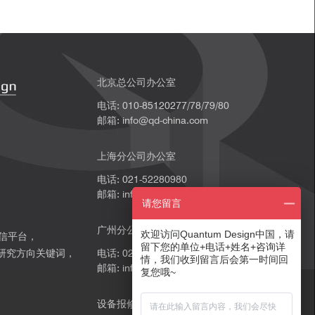
北京总公司办公室
 Pt@NiFeCo-E、Pt 箔和 PtO₂ 在 R 空间中 Pt L₃边
电话: 010-85120277/78/79/80
，以及(e) 对应的 EXAFS光谱。
邮箱: info@qd-china.com
上海分公司办公室
电话: 021-52280980
邮箱: info@qd-china.com
请您留言
广州分公司办公室
欢迎访问Quantum Design中国，请
微信平台，
留下您的单位+电话+姓名+咨询详
研究方向关键词，
电话: 020-89202739
情，我们收到留言后会第一时间回
邮箱: info@qd-china.com
。
复您哦~
设备报修