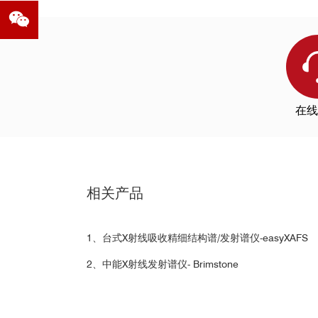
在线
案例2：双原子Pt 催化剂的配位结构
可测试能量元素
相关产品
1、台式X射线吸收精细结构谱/发射谱仪-easyXAFS
2、中能X射线发射谱仪- Brimstone