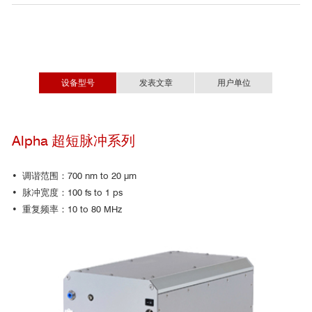
设备型号
发表文章
用户单位
国内用户单位
Alpha 超短脉冲系列
•
•
Optica
•
• 调谐范围：700 nm to 20 μm
•
• 脉冲宽度：100 fs to 1 ps
• 重复频率：10 to 80 MHz
国外用户单位
• Technica1 University of Munich(TUM)
Germany
• University of Stuttgart, Germany
• Politecnico di Milano, Italy
• Institut Fresnel,France