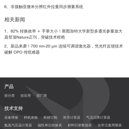
6、非接触亚微米分辨红外拉曼同步测量系统
相关新闻
1、82% 转换效率 + 手掌大小！斯图加特大学新型多通光参量放大
器登顶Nature正刊，突破技术桎梏
2、新品来袭！700 nm-20 μm 连续可调谐激光器，凭光纤反馈技术
破解 OPO 传统难题
Adv. Mater.
产品
按分类
按应用
按厂商
技术支持
设备维修
样机体验
耗材订购
热导计算器
气流压降计算器
氦蒸汽压温计算器
磁性单位转换表
材料衍射数据表
化学元素周期表