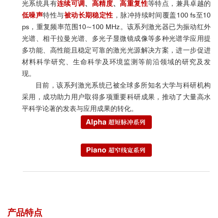
光系统具有
连续可调
、
高精度
、
高重复性
等特点，兼具卓越的
低噪声
特性与
被动长期稳定性
，脉冲持续时间覆盖
100 fs
至
10
ps
，重复频率范围
10~100 MHz
。该系列激光器已为振动红外
光谱、相干拉曼光谱、多光子显微镜成像等多种光谱学应用提
多功能、高性能且稳定可靠的激光光源解决方案，进一步促进
材料科学研究、生命科学及环境监测等前沿领域的研究及发
现。
目前，
该系列激光系统已被全球多所知名大学与科研机构
采用
，成功助力用户取得多项重要科研成果，推动了大量高水
平科学论著的发表与应用成果的转化。
产品特点