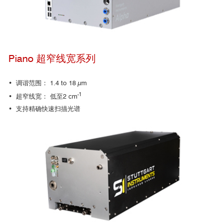
• Technical University of Denmark(DTU)
Denmark
• University of Maryland (UMD)
USA
• University of Minnesota(UMN)
USA
Optica
• Yale University, USA
Piano 超窄线宽系列
• Johannes Kepler University Linz(JKU)
Austria
• ICFO - The Institute of Photonic Sciences, Spain
• Pennsylvania State University (Penn State)
USA
• 调谐范围： 1.4 to 18 µm
• German Aerospace Center(DLR)
Germany
-1
• 超窄线宽： 低至2 cm
• Vrije Universiteit Amsterdam, Netherlands
• 支持精确快速扫描光谱
• University of Vienna, Austria
• University of British Columbia(UBC)
Canada
• University of G1asgow, UK
AIP Advances