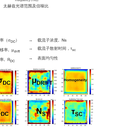
1 太赫兹光谱范围及信噪比
率（σ
）
→ 载流子浓度, Ns
DC
→ 载流子散射时间，τ
率, μ
sc
drift
→ 表面均匀性
, R
DC