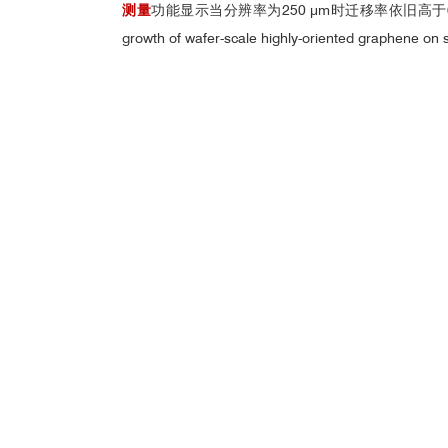
测量
功能显示当分辨率为250 μm时迁移率依旧高于6,
growth of wafer-scale highly-oriented graphen
制备的石墨烯不同电学
2.10 x10mm CVD
合作伙伴
参与项目