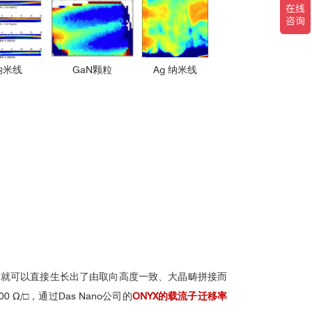
纳米线
GaN颗粒
Ag 纳米线
钟内就可以直接生长出了由取向高度一致、大晶畴拼接而
□，通过Das Nano公司的
ONYX的载流子迁移率