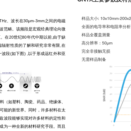
样品大小: 10x10mm-200
THz
、波长在
30μm-3mm
之间的电磁
全面的电导率和电阻率分析
波范畴。该频段是宏观经典理论向微
样品全覆盖测量
区。在
20
世纪
80
年代中期以前
,
由于缺
高分辨率：50μm
磁辐射性质的了解和研究非常有限
,
在
完全非接触无损
一波段
(
如下图
) ,
以于形成远红外和亚
无需样品制备
料（如塑料、陶瓷、药品、绝缘体、
可能的新世界。同时，许多材料在太
兹波段能够实现对许多材料的定性和
成为一种全新的材料研究手段。而且