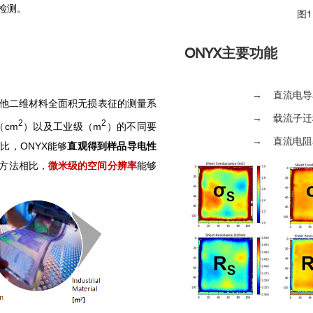
检测。
图
ONYX
主要功能
→ 直流电导
他二维材料全面积无损表征的测量系
→ 载流子迁移
2
2
（
cm
）以及工业级（
m
）的不同要
→ 直流电阻率
相比，
ONYX
能够
直观得到样品导电性
方法相比，
微米级的空间分辨率
能够