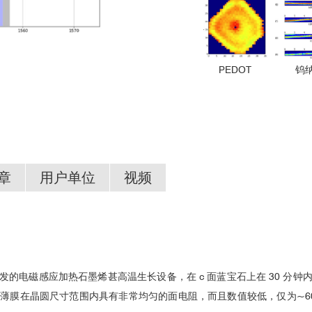
PEDOT
钨
章
用户单位
视频
ONYX系统介绍
辨率下的
电
导率结果
发的电磁感应加热石墨烯甚高温生长设备，在 c 面蓝宝石上在 30 分
在晶圆尺寸范围内具有非常均匀的面电阻，而且数值较低，仅为~600 Ω/