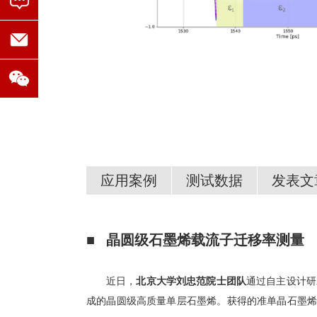
应用案例
测试数据
发表文
■ 晶圆级
石墨烯
载流子迁移率测量
重要客户
制备的石墨烯在不同分
1. 10x10mm CVD
近日，
北京大学刘忠范院士团队
通过自主设计研
成的晶圆级高质量单层石墨烯。获得的准单晶石墨烯薄膜