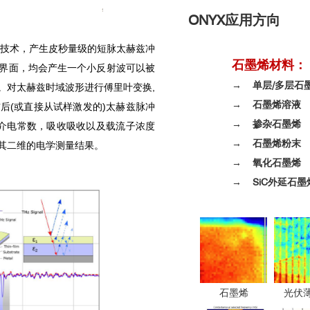
ONYX
应用方向
技术，产生皮秒量级的短脉太赫兹冲
石墨烯材料：
界面，均会产生一个小反射波可以被
→ 单层/
。对太赫兹时域波形进行傅里叶变换
,
→ 石墨烯溶液
前后
(
或直接从试样激发的
)
太赫兹脉冲
→ 掺杂石墨烯
介电常数，吸收吸收以及载流子浓度
→ 石墨烯粉末
其二维的电学测量结果。
→ 氧化石墨烯
→ SiC外延石墨
石墨烯
光伏