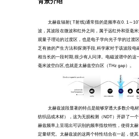
背景介绍
太赫兹辐射
( T
射线
)
通常指的是频率在
0. 1
～
10
波，其波段在微波和红外之间，属于远红外和亚毫米
观量子理论的过度区，也是电子学向光子学的过渡
乏有效的产生方法和探测手段
,
科学家对于该波段电
相当长的一段时期
,
很少有人问津。电磁波谱中的这
毫米波空白区
,
也就是太赫兹空白区（
THz gap
）。
太赫兹波段显著的特点是能够穿透大多数介电材
纺织品或木材），这为无损检测（
NDT
）开辟了一个
赫兹频率上呈现出可识别的频率指纹特性，使得太赫
定量研究。太赫兹波的这两个特性结合在一起，使其