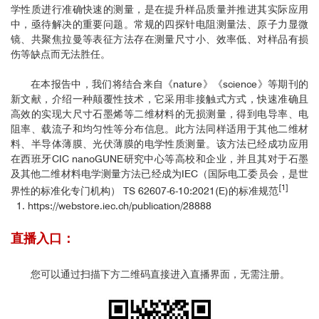
学性质进行准确快速的测量，是在提升样品质量并推进其实际应用
中，亟待解决的重要问题。常规的四探针电阻测量法、原子力显微
镜、共聚焦拉曼等表征方法存在测量尺寸小、效率低、对样品有损
伤等缺点而无法胜任。
在本报告中，我们将结合来自《nature》《science》等期刊的
新文献，介绍一种颠覆性技术，它采用非接触式方式，快速准确且
高效的实现大尺寸石墨烯等二维材料的无损测量，得到电导率、电
阻率、载流子和均匀性等分布信息。此方法同样适用于其他二维材
料、半导体薄膜、光伏薄膜的电学性质测量。该方法已经成功应用
在西班牙CIC nanoGUNE研究中心等高校和企业，并且其对于石墨
及其他二维材料电学测量方法已经成为
IEC（国际电工委员会，是世
[1]
界性的标准化专门机构） TS 62607-6-10:2021(E)的标准规范
1. https://webstore.iec.ch/publication/28888
直播入口：
您可以通过扫描下方二维码直接进入直播界面，无需注册。