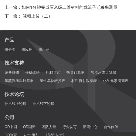
上一篇：如何1分钟完成厘米级二维材料的载流子迁移率测量
下一篇： 视频上传（二）
产品
按分类
按应用
按厂商
技术支持
设备维修
样机体验
耗材订购
热导计算器
气流压降计算器
氦蒸汽压温计算器
磁性单位转换表
材料衍射数据表
化学元素周期表
技术论坛
技术线上论坛
技术线下论坛
公司
QD中国
QD国际
团队力量
行业认可
新闻中心
合作伙伴
QD教育
人才招聘
《前沿·技术》