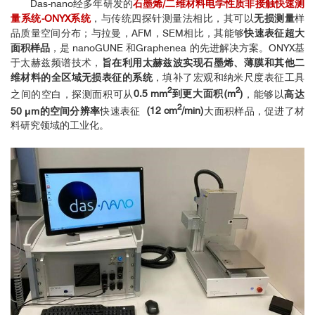
Das-nano经多年研发的
石墨烯/二维材料电学性质非接触快速测
量系统-ONYX系统
，与传统四探针测量法相比，其可以
无损测量
样
品质量空间分布；与拉曼，AFM，SEM相比，其能够
快速表征超大
面积样品
，是 nanoGUNE 和Graphenea 的先进解决方案。ONYX基
于太赫兹频谱技术，
旨在利用太赫兹波实现石墨烯、薄膜和其他二
维材料的全区域无损表征的系统
，填补了宏观和纳米尺度表征工具
2
2
之间的空白，探测面积可从
0.5 mm
到更大面积(m
)
，能够以
高达
2
50 μm的空间分辨率
快速表征
(12 cm
/min)
大面积样品，促进了材
料研究领域的工业化。