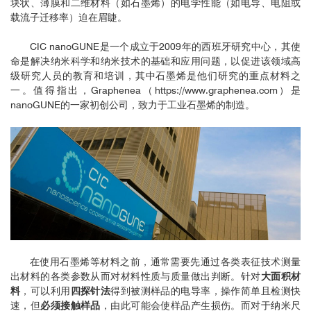
块状、薄膜和二维材料（如石墨烯）的电学性能（如电导、电阻或
载流子迁移率）迫在眉睫。
CIC nanoGUNE是一个成立于2009年的西班牙研究中心，其使
命是解决纳米科学和纳米技术的基础和应用问题，以促进该领域高
级研究人员的教育和培训，其中石墨烯是他们研究的重点材料之
一。值得指出，Graphenea（
https://www.graphenea.com
）是
nanoGUNE的一家初创公司，致力于工业石墨烯的制造。
在使用石墨烯等材料之前，通常需要先通过各类表征技术测量
出材料的各类参数从而对材料性质与质量做出判断。针对
大面积材
料
，可以利用
四探针法
得到被测样品的电导率，操作简单且检测快
速，但
必须接触样品
，由此可能会使样品产生损伤。而对于纳米尺