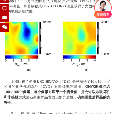
10655）中，使用接触方法（电阻层析成像（ERC）和van der
Pauw测量）和非接触式THz-TDS ONYX测量获得了大面积石墨烯样
品的电阻测量结果。
2
上图比较了使用 ERC 和ONYX（TDS）分别获得了10×10 mm
区域的化学气相沉积（CVD）石墨烯电导率图。
ONYX图像包含
100×100个像素
，
每个像素对应于一个测量值
，并允许
以非破坏性
和非接触方式
沿石墨烯样品表面识别异质性，
确保测量后样品的完
整性
。
2）在文章“
Towards standardisation of contact and