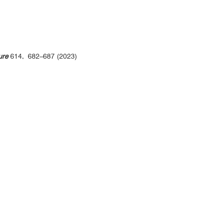
ure
614, 682–687 (2023)