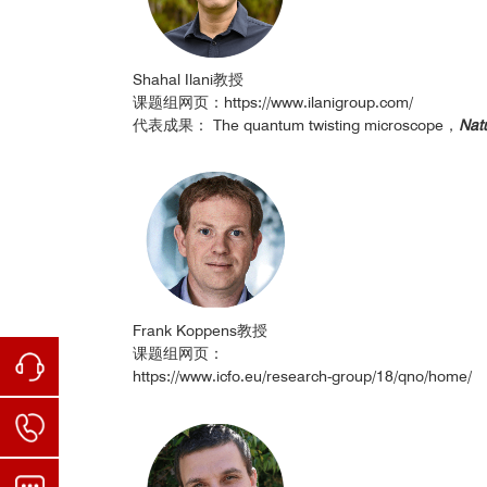
Shahal Ilani教授
课题组网页：
https://www.ilanigroup.com/
代表成果： The quantum twisting microscope，
Nat
Frank Koppens教授
课题组网页：
https://www.icfo.eu/research-group/18/qno/home/