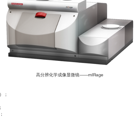
高分辨化学成像显微镜——mIRage
m）；
；
；