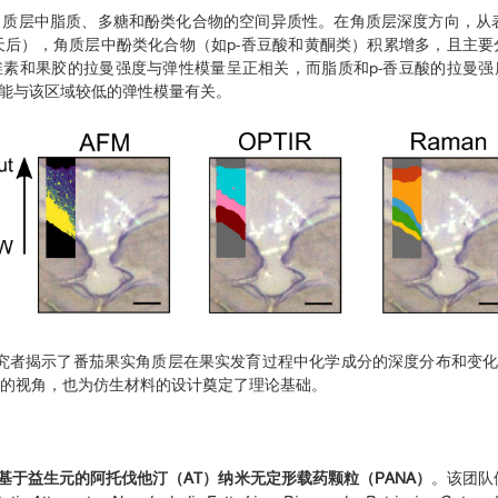
到角质层中脂质、多糖和酚类化合物的空间异质性。在角质层深度方向，从表皮
0天后），角质层中酚类化合物（如p-香豆酸和黄酮类）积累增多，且主要
维素和果胶的拉曼强度与弹性模量呈正相关，而脂质和p-香豆酸的拉曼强
可能与该区域较低的弹性模量有关。
技术，研究者揭示了番茄果实角质层在果实发育过程中化学成分的深度分布和
新的视角，也为仿生材料的设计奠定了理论基础。
基于益生元的阿托伐他汀（AT）纳米无定形载药颗粒（PANA）
。该团队