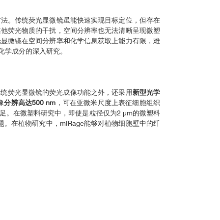
方法。传统荧光显微镜虽能快速实现目标定位，但存在
其他荧光物质的干扰，空间分辨率也无法清晰呈现微塑
光显微镜在空间分辨率和化学信息获取上能力有限，难
化学成分的深入研究。
具传统荧光显微镜的荧光成像功能之外，还采用
新型光学
像
分辨高达500 nm
，可在亚微米尺度上表征细胞组织
。在微塑料研究中，即使是粒径仅为2 μm的微塑料
。在植物研究中，mIRage能够对植物细胞壁中的纤