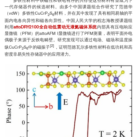
多铁性材料中铁磁性和铁电有序的共存使这些材料有望成为下
一代存储器件的候选材料。由多个中国课题组合作研究了范德华
（vdW）多铁性CuCrP
S
材料，并在其中发现了具有相同易轴的平
2
6
面内电各向异性和磁各向异性。中国人民大学的程志海教授课题组
利用
attoDRY2100全自动低震动无液氦磁体系统
内部具有压电响应
显微镜（PFM）的attoAFM I显微镜进行了PFM测量，表明平面外电
偶极子来源于反铁电畴壁。研究发现可以通过电场、磁场和温度操
[2]
纵CuCrP
S
中的磁振子
，证明范德瓦尔多铁性材料在低功耗和高
2
6
密度非易失性存储器中的应用潜力。