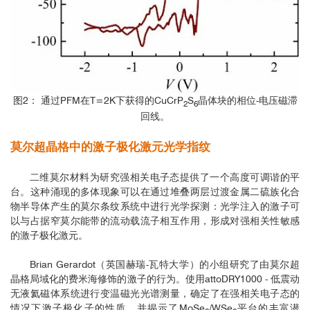
图2： 通过PFM在T=2K下获得的CuCrP
S
晶体块的相位-电压磁滞
2
6
回线。
莫尔超晶格中的激子极化激元光学指纹
二维莫尔材料为研究强相关电子态提供了一个高度可调谐的平
台。这种涌现的多体现象可以在通过堆叠两层过渡金属二硫族化合
物半导体产生的莫尔条纹系统中进行光学探测：光学注入的激子可
以与占据窄莫尔能带的流动载流子相互作用，形成对强相关性敏感
的激子极化激元。
Brian Gerardot（英国赫瑞-瓦特大学）的小组研究了由莫尔超
晶格局域化的费米海修饰的激子的行为。使用attoDRY1000 - 低震动
无液氦磁体系统进行变温磁光光谱测量，确定了在强相关电子态的
情况下激子极化子的性质，并揭示了MoSe
/WSe
平台的丰富潜