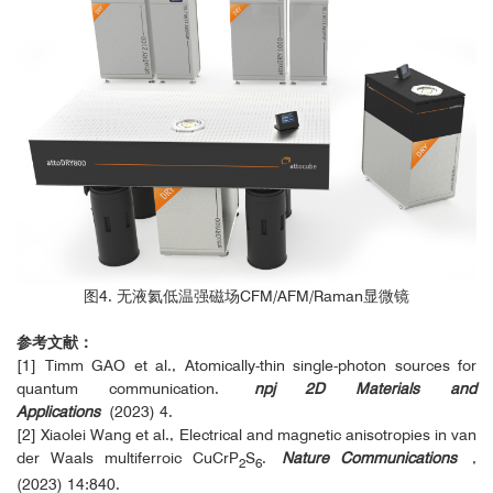
图4. 无液氦低温强磁场CFM/AFM/Raman显微镜
参考文献：
[1] Timm GAO et al., Atomically-thin single-photon sources for
quantum communication.
npj 2D Materials and
Applications
(2023) 4.
[2] Xiaolei Wang et al., Electrical and magnetic anisotropies in van
der Waals multiferroic CuCrP
S
.
Nature Communications
,
2
6
(2023) 14:840.