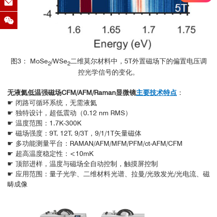
图3： MoSe
/WSe
二维莫尔材料中，5T外置磁场下的偏置电压调
2
2
控光学信号的变化。
无液氦低温强磁场CFM/AFM/Raman显微镜
主要技术特点
：
☛ 闭路可循环系统，无需液氦
☛ 独特设计，超低震动（0.12 nm RMS）
☛ 温度范围：1.7K-300K
☛ 磁场强度：9T, 12T, 9/3T，9/1/1T矢量磁体
☛ 多功能测量平台：RAMAN/AFM/MFM/PFM/ct-AFM/CFM
☛ 超高温度稳定性：<10mK
☛ 顶部进样，温度与磁场全自动控制，触摸屏控制
☛ 应用范围：量子光学、二维材料光谱、拉曼/光致发光/光电流、磁
畴成像