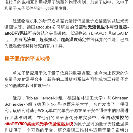
准粒子的磁相互作用揭示了隐藏的物理机制，加速了磁电、光电子
和量子光子器件的进一步应用发展。
这些物理机制的研究通常需要进行低温量子通信测试及磁光光
谱测试等。德国attocube公司研发的
低震动无液氦磁体与恒温器-
attoDRY系统
可有效结合矢量磁体、低温物镜（LT-APO）和attoAFM
I，且具有
无液氦、超低振动、超高温度稳定性
等优异的性能，已成
为低温低维材料研究的有力工具。
量子通信的平坦地带
单光子是应用于光子量子信息的重要资源。迄今为止探索的许
多量子发射器平台中，新兴的二维材料系统有可能成为工程量子光
源的低成本和可扩展平台。
近期，Tobias Heindel小组（德国柏林理工大学）与Christian
Schneider小组（德国卡尔·冯·奥西茨基大学）合作发表了一项研
究，该研究对基于WSe
单层的单光子源在量子安全通信中的部署进
2
行了基准测试。在他们的量子密钥分布实验中，
全自动操控的
attoDRY800桌面式光学低温恒温系统
为原子层薄的量子光源低温操
作提供了一个可靠的平台。研究发现二维材料适用于量子密钥分