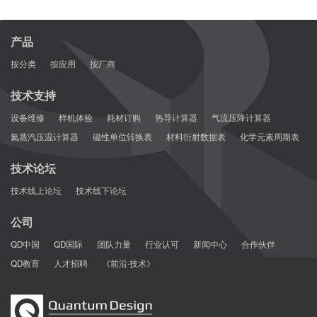
产品
按分类
按应用
按厂商
技术支持
设备维修
样机体验
耗材订购
热导计算器
气流压降计算器
氦蒸汽压温计算器
磁性单位转换表
材料衍射数据表
化学元素周期表
技术论坛
技术线上论坛
技术线下论坛
公司
QD中国
QD国际
团队力量
行业认可
新闻中心
合作伙伴
QD教育
人才招聘
《前沿·技术》