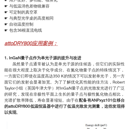
☛ 与低温消色差物镜兼容
☛ 可定制的真空罩
☛ 与典型光学桌的高度相同
☛ 自动温度控制
☛ 包含36根直流电线
attoDRY800应用案例：
1. InGaN量子点作为单光子源的提升与改进
虽然量子点通常被认为是单光子源的佳候选，但它们的实际性
能在很大程度上取决于化学成分。在氮化物量子点的特殊情况下，
一方面它们即使在温度高达350 K的情况下可以发射单光子，另一方
面它们的发射会显著加宽。为了了解优化其性能的佳方法，Robert
Taylor小组（英国牛津大学）对InGaN量子点的光致发光进行了广泛
的研究，发现在非极性平面上生长的量子点与极性氮化物点相比，
光谱扩散率降低，寿命显著缩短。由于在
配备有ANPxyz101位移台
的attoDRY800低温恒温器中进行了低温光致发光测量，这些发现得
以实现
。