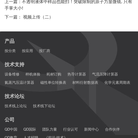
上一篇：不透明液体中样品也能扫！突破限制的原子力显微镜, 只有
手掌大小!
下一篇： 视频上传（二）
产品
按分类
按应用
按厂商
技术支持
设备维修
样机体验
耗材订购
热导计算器
气流压降计算器
氦蒸汽压温计算器
磁性单位转换表
材料衍射数据表
化学元素周期表
技术论坛
技术线上论坛
技术线下论坛
公司
QD中国
QD国际
团队力量
行业认可
新闻中心
合作伙伴
QD教育
人才招聘
《前沿·技术》