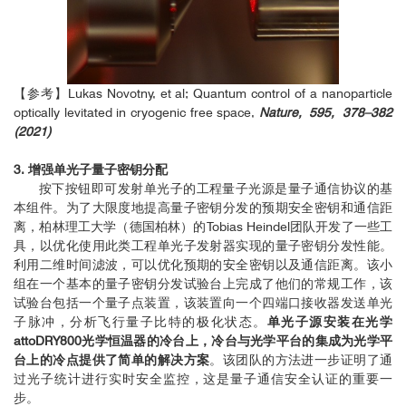
【参考】Lukas Novotny, et al; Quantum control of a nanoparticle
optically levitated in cryogenic free space,
Nature, 595, 378–382
(2021)
3. 增强单光子量子密钥分配
按下按钮即可发射单光子的工程量子光源是量子通信协议的基
本组件。为了大限度地提高量子密钥分发的预期安全密钥和通信距
离，柏林理工大学（德国柏林）的Tobias Heindel团队开发了一些工
具，以优化使用此类工程单光子发射器实现的量子密钥分发性能。
利用二维时间滤波，可以优化预期的安全密钥以及通信距离。该小
组在一个基本的量子密钥分发试验台上完成了他们的常规工作，该
试验台包括一个量子点装置，该装置向一个四端口接收器发送单光
子脉冲，分析飞行量子比特的极化状态。
单光子源安装在光学
attoDRY800光学恒温器的冷台上，冷台与光学平台的集成为光学平
台上的冷点提供了简单的解决方案
。该团队的方法进一步证明了通
过光子统计进行实时安全监控，这是量子通信安全认证的重要一
步。