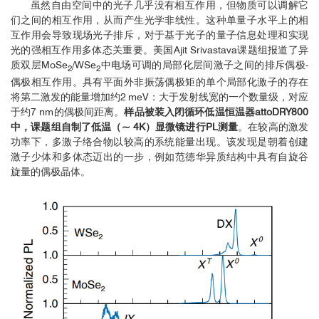
虽然自由空间中的光子几乎没有相互作用，但物质可以调解它
们之间的相互作用，从而产生光学非线性。这种单量子水平上的相
互作用会导致现场光子排斥，对于基于光子的量子信息处理和实现
光的强相互作用多体态关重要。美国Ajit Srivastava课题组报道了异
质双层MoSe
/WSe
中电场可调的局部化层间激子之间的排斥偶极-
2
2
偶极相互作用。具有平面外非振荡偶极矩的单个局部化激子的存在
将第二激发的能量增加约2 meV：大于发射线宽的一个数量级，对应
于约7 nm的偶极间距离。
样品被装入闭循环低温恒温器attoDRY800
中，课题组自制了低温（~ 4K）显微镜进行PL测量
。在较高的激发
功率下，多激子络合物以较高的系统能量出现。该发现是朝着创建
激子少体和多体态迈出的一步，例如范德华异质结构中具有自旋谷
旋量的偶极晶体。