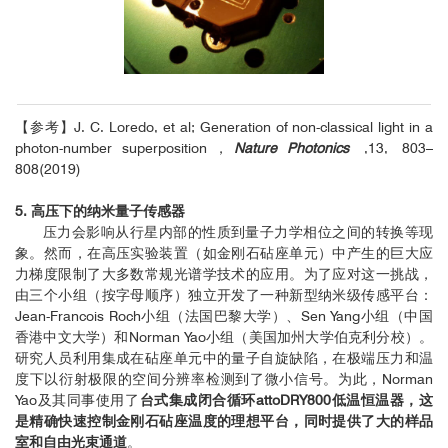
【参考】J. C. Loredo, et al; Generation of non-classical light in a
photon-number superposition，
Nature Photonics
,13, 803–
808(2019)
5. 高压下的纳米量子传感器
压力会影响从行星内部的性质到量子力学相位之间的转换等现
象。然而，在高压实验装置（如金刚石砧座单元）中产生的巨大应
力梯度限制了大多数常规光谱学技术的应用。为了应对这一挑战，
由三个小组（按字母顺序）独立开发了一种新型纳米级传感平台：
Jean-Francois Roch小组（法国巴黎大学）、Sen Yang小组（中国
香港中文大学）和Norman Yao小组（美国加州大学伯克利分校）。
研究人员利用集成在砧座单元中的量子自旋缺陷，在极端压力和温
度下以衍射极限的空间分辨率检测到了微小信号。为此，Norman
Yao及其同事使用了
台式集成闭合循环attoDRY800低温恒温器，这
是精确快速控制金刚石砧座温度的理想平台，同时提供了大的样品
室和自由光束通道
。