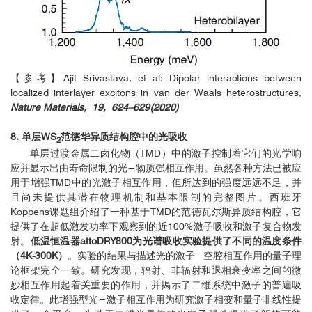
【参考】Ajit Srivastava, et al; Dipolar interactions between
localized interlayer excitons in van der Waals heterostructures,
Nature Materials, 19, 624–629(2020)
8. 单层WS
范德华异质结构腔中的光吸收
2
单层过渡金属二卤化物（TMD）中的激子控制着它们的光学响
应并显示出由寿命限制的光−物质强相互作用。虽然各种方法已被应
用于增强TMD中的光激子相互作用，但所达到的强度远远不足，并
且尚未提供其潜在物理机制和基本限制的完整图片。西班牙
Koppens课题组介绍了一种基于TMD的范德瓦尔斯异质结构腔，它
提供了在超低激发功率下观察到的近100%激子吸收和激子复合物发
射。
低温恒温器attoDRY800为光谱吸收实验提供了不同的温度条件
（4K-300K）
。实验的结果与描述光的激子−空腔相互作用的量子理
论框架完全一致。研究发现，辐射、非辐射和退相衰变率之间的微
妙相互作用起着关重要的作用，并揭示了二维系统中激子的普遍吸
收定律。此增强型光−激子相互作用为研究激子相变和量子非线性提