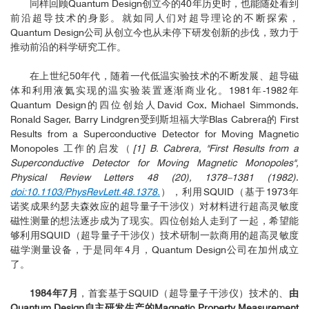
同样回顾Quantum Design创立今的40年历史时，也能随处看到
前沿超导技术的身影。就如同人们对超导理论的不断探索，
Quantum Design公司从创立今也从未停下研发创新的步伐，致力于
推动前沿的科学研究工作。
在上世纪50年代，随着一代低温实验技术的不断发展、超导磁
体和利用液氦实现的温实验装置逐渐商业化。1981年-1982年
Quantum Design的四位创始人David Cox, Michael Simmonds,
Ronald Sager, Barry Lindgren受到斯坦福大学Blas Cabrera的 First
Results from a Superconductive Detector for Moving Magnetic
Monopoles 工作的启发（
[1] B. Cabrera, "First Results from a
Superconductive Detector for Moving Magnetic Monopoles",
Physical Review Letters 48 (20), 1378–1381 (1982)
.
doi:10.1103/PhysRevLett.48.1378.
），利用SQUID（基于1973年
诺奖成果约瑟夫森效应的超导量子干涉仪）对材料进行超高灵敏度
磁性测量的想法逐步成为了现实。四位创始人走到了一起，希望能
够利用SQUID（超导量子干涉仪）技术研制一款商用的超高灵敏度
磁学测量设备，于是同年4月，Quantum Design公司在加州成立
了。
1984年7月
，首套基于SQUID（超导量子干涉仪）技术的、
由
Quantum Design自主研发生产的Magnetic Property Measurement