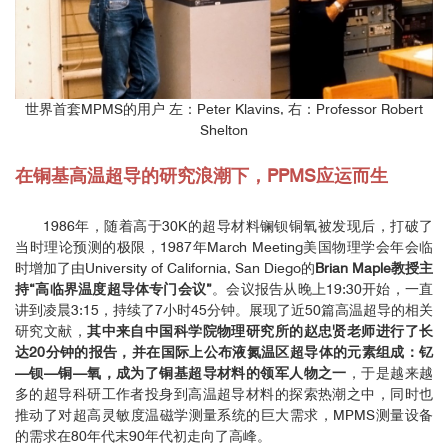
世界首套MPMS的用户 左：Peter Klavins, 右：Professor Robert
Shelton
在铜基高温超导的研究浪潮下，PPMS应运而生
1986年，随着高于30K的超导材料镧钡铜氧被发现后，打破了
当时理论预测的极限，1987年March Meeting美国物理学会年会临
时增加了由University of California, San Diego的
Brian Maple教授主
持“高临界温度超导体专门会议”
。会议报告从晚上19:30开始，一直
讲到凌晨3:15，持续了7小时45分钟。展现了近50篇高温超导的相关
研究文献，
其中来自中国科学院物理研究所的赵忠贤老师进行了长
达20分钟的报告，并在国际上公布液氮温区超导体的元素组成：钇
—钡—铜—氧，成为了铜基超导材料的领军人物之一
，于是越来越
多的超导科研工作者投身到高温超导材料的探索热潮之中，同时也
推动了对超高灵敏度温磁学测量系统的巨大需求，MPMS测量设备
的需求在80年代末90年代初走向了高峰。