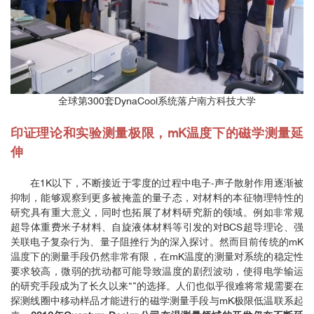
全球第300套DynaCool系统落户南方科技大学
印证理论和实验测量极限，mK温度下的磁学测量延
伸
在1K以下，不断接近于零度的过程中电子-声子散射作用逐渐被
抑制，能够观察到更多被掩盖的量子态，对材料的本征物理特性的
研究具有重大意义，同时也拓展了材料研究新的领域。例如非常规
超导体重费米子材料、自旋液体材料等引发的对BCS超导理论、强
关联电子复杂行为、量子阻挫行为的深入探讨。然而目前传统的mK
温度下的测量手段仍然非常有限，在mK温度的测量对系统的稳定性
要求较高，微弱的扰动都可能导致温度的剧烈波动，使得电学输运
的研究手段成为了长久以来“”的选择。人们也似乎很难将常规需要在
探测线圈中移动样品才能进行的磁学测量手段与mK极限低温联系起