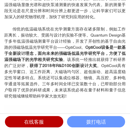
温强磁场显微光谱和超快泵浦测量的快速发展为代表。新的测量手
段无论是在尺度分辨和时间分辨上都更进一步，让科学家们可以更
加深入的研究物理机理，加快了研究到应用的转化。
传统的低温磁场系统在光学测量方面存在诸多限制，例如工作
距离长，振动较大、受困与设计的实验不便等。Quantum Design基
于多年低温强磁场测量平台设计经验，开发了开创性的基于自由光
路的强磁场低温光学研究平台——OptiCool。
OptiCool设备是一款基
于全新设计理念，面向未来的强磁场低温光学研究平台，方便了低
温强磁场下的光学相关研究实验
。该系统一经推出就获得了科研界
的广泛好评，
获得了2018年R&D100创新设计大奖
。OptiCool具有
多光学窗口、近工作距离、大磁场均匀区、超低振动、超高温度稳
定性等诸多特点。系统还可以集成位移器、物镜、高压腔、多种电
学通道等拓展选件。三年多时间全球已安装数十台，已帮助部分用
户取得了优异的科研成果，未来该系统必将在量子材料和量子信息
研究领域继续帮助科学家大放光彩!
在线客服
拨打电话