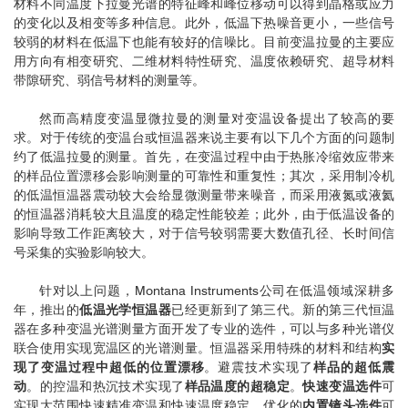
材料不同温度下拉曼光谱的特征峰和峰位移动可以得到晶格或应力
的变化以及相变等多种信息。此外，低温下热噪音更小，一些信号
较弱的材料在低温下也能有较好的信噪比。目前变温拉曼的主要应
用方向有相变研究、二维材料特性研究、温度依赖研究、超导材料
带隙研究、弱信号材料的测量等。
然而高精度变温显微拉曼的测量对变温设备提出了较高的要
求。对于传统的变温台或恒温器来说主要有以下几个方面的问题制
约了低温拉曼的测量。首先，在变温过程中由于热胀冷缩效应带来
的样品位置漂移会影响测量的可靠性和重复性；其次，采用制冷机
的低温恒温器震动较大会给显微测量带来噪音，而采用液氮或液氦
的恒温器消耗较大且温度的稳定性能较差；此外，由于低温设备的
影响导致工作距离较大，对于信号较弱需要大数值孔径、长时间信
号采集的实验影响较大。
针对以上问题，Montana Instruments公司在低温领域深耕多
年，推出的
低温光学恒温器
已经更新到了第三代。新的第三代恒温
器在多种变温光谱测量方面开发了专业的选件，可以与多种光谱仪
联合使用实现宽温区的光谱测量。恒温器采用特殊的材料和结构
实
现了变温过程中超低的位置漂移
。避震技术实现了
样品的超低震
动
。的控温和热沉技术实现了
样品温度的超稳定
。
快速变温选件
可
实现大范围快速精准变温和快速温度稳定。优化的
内置镜头选件
可