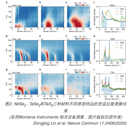
图2. NbSe
,
TaSe
和TaS
三种材料不同厚度样品的变温拉曼测量结
2
2
2
果
(采用Montana Instruments 相关设备测量，图片版权归原作者)
Dongjing Lin et al, Nature Commun 11:2406(2020)