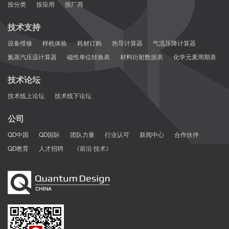
按分类
按应用
按厂商
技术支持
设备维修
样机体验
耗材订购
热导计算器
气流压降计算器
氦蒸汽压温计算器
磁性单位转换表
材料衍射数据表
化学元素周期表
技术论坛
技术线上论坛
技术线下论坛
公司
QD中国
QD国际
团队力量
行业认可
新闻中心
合作伙伴
QD教育
人才招聘
《前沿·技术》