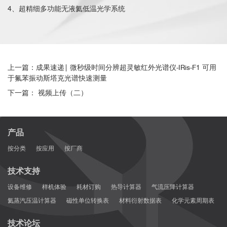
4、超精细多功能无液氦低温光学系统
上一篇：成果速递| 微秒级时间分辨超灵敏红外光谱仪-IRis-F1 可用
于氟苯振动斯塔克光谱快速测量
下一篇： 视频上传（二）
产品
按分类
按应用
按厂商
技术支持
设备维修
样机体验
耗材订购
热导计算器
气流压降计算器
氦蒸汽压温计算器
磁性单位转换表
材料衍射数据表
化学元素周期表
技术论坛