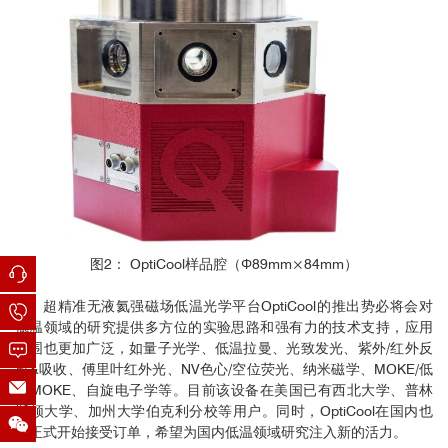
图2： OptiCool样品腔（Φ89mm×84mm）
超精准无液氦强磁场低温光学平台OptiCool的推出势必将会对
低温领域的研究提供多方位的实验思路和强有力的技术支持，应用
范围也更加广泛，如量子光学、低温拉曼、光致发光、紫外/红外反
射&吸收、傅里叶红外光、NV色心/空位荧光、纳米磁学、MOKE/低
温MOKE、自旋电子学等。目前该设备在美国已有西北大学、普林
斯顿大学、加州大学伯克利分校等用户。同时，OptiCool在国内也
已正式开始接受订单，希望为国内低温领域研究注入新的活力。