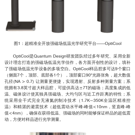
图1：超精准全开放强磁场低温光学研究平台——OptiCool
OptiCool是Quantum Design研发团队经过多年研究、采用全新
设计理念打造的强磁场低温光学佳作，各方面开创性的设计，填补
了强磁场低温光学设备的多项空白。OptiCool样品腔多可达9个窗口
（侧面7个，顶部、底部各1个），顶部窗口90°光路张角，超大数值
孔径(NA > 0.7) 让测量更便捷，实现透射、反射多种测量方案；系
统拥有3.8英寸超大样品腔，可提供高达±7T的磁场；高度集成的低
温、磁体设计使其独具强磁场、大均匀区与近工作距离的特性；系
统采用全干式完全无液氦的制冷技术（1.7K~350K全温区精准控
温）和精湛的避震技术（超低震动水平峰-峰值<10nm，竖直峰-峰
值<4nm），确保在获得低温、强磁场的同时能够保证样品的超低震
动，方便对样品进行光学测量。