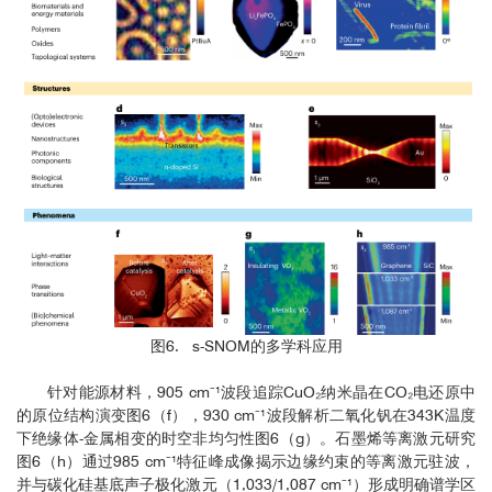
图6. s-SNOM的多学科应用
针对能源材料，905 cm⁻¹波段追踪CuO₂纳米晶在CO₂电还原中
的原位结构演变图6（f），930 cm⁻¹波段解析二氧化钒在343K温度
下绝缘体-金属相变的时空非均匀性图6（g）。石墨烯等离激元研究
图6（h）通过985 cm⁻¹特征峰成像揭示边缘约束的等离激元驻波，
并与碳化硅基底声子极化激元（1,033/1,087 cm⁻¹）形成明确谱学区