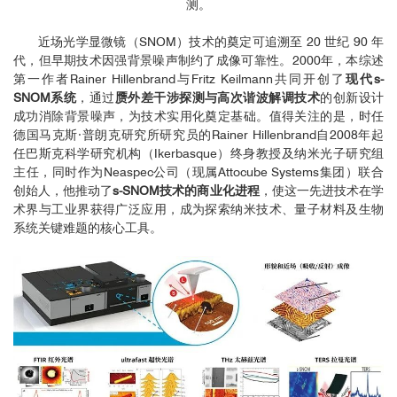
测。
近场光学显微镜（SNOM）技术的奠定可追溯至 20 世纪 90 年
代，但早期技术因强背景噪声制约了成像可靠性。2000年，本综述
第一作者Rainer Hillenbrand与Fritz Keilmann共同开创了
现代s-
SNOM系统
，通过
赝外差干涉探测与高次谐波解调技术
的创新设计
成功消除背景噪声，为技术实用化奠定基础。值得关注的是，时任
德国马克斯·普朗克研究所研究员的Rainer Hillenbrand自2008年起
任巴斯克科学研究机构（Ikerbasque）终身教授及纳米光子研究组
主任，同时作为Neaspec公司（现属Attocube Systems集团）联合
创始人，他推动了
s-SNOM技术的商业化进程
，使这一先进技术在学
术界与工业界获得广泛应用，成为探索纳米技术、量子材料及生物
系统关键难题的核心工具。