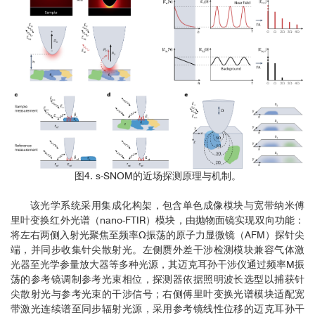
图4. s-SNOM的近场探测原理与机制。
该光学系统采用集成化构架，包含单色成像模块与宽带纳米傅
里叶变换红外光谱（nano-FTIR）模块，由抛物面镜实现双向功能：
将左右两侧入射光聚焦至频率Ω振荡的原子力显微镜（AFM）探针尖
端，并同步收集针尖散射光。左侧赝外差干涉检测模块兼容气体激
光器至光学参量放大器等多种光源，其迈克耳孙干涉仪通过频率M振
荡的参考镜调制参考光束相位，探测器依据照明波长选型以捕获针
尖散射光与参考光束的干涉信号；右侧傅里叶变换光谱模块适配宽
带激光连续谱至同步辐射光源，采用参考镜线性位移的迈克耳孙干