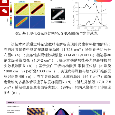
图5. 基于现代双光路架构的s-SNOM成像与光谱系统。
该技术体系通过特征波数精准解析实现跨尺度材料物性解码：
在嵌段共聚物中锁定羰基键振动峰（1,728 cm⁻¹）绘制化学组分分
布图6（a）；突破性实现锂铁磷酸盐（LiₓFePO₄/FePO₄）相边界30
纳米级分辨成像（1,042 cm⁻¹），揭示富铁磷酸盐外壳包裹锂核的
失效机制图6（b）；基于蛋白二级结构酰胺I带特征位移（α-螺旋
1660 cm⁻¹ vs β-折叠1630 cm⁻¹），实现病毒颗粒与胰岛素纤维的无
标记识别图6（c）。在半导体领域，太赫兹频段（84.7 cm⁻¹）成像
定量绘制多晶体管载流子浓度梯度图6（d）；近红外波段（7,017.5
cm⁻¹）捕获锥形金属表面等离激元（SPPs）的纳米聚焦与干涉效应
图6（e）。