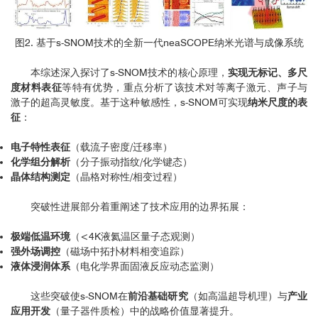
图2. 基于s-SNOM技术的全新一代neaSCOPE纳米光谱与成像系统
本综述深入探讨了s-SNOM技术的核心原理，
实现无标记、多尺
度材料表征
等特有优势，重点分析了该技术对等离子激元、声子与
激子的超高灵敏度。基于这种敏感性，s-SNOM可实现
纳米尺度的表
征
：
电子特性表征
（载流子密度/迁移率）
化学组分解析
（分子振动指纹/化学键态）
晶体结构测定
（晶格对称性/相变过程）
突破性进展部分着重阐述了技术应用的边界拓展：
极端低温环境
（<4K液氦温区量子态观测）
强外场调控
（磁场中拓扑材料相变追踪）
液体浸润体系
（电化学界面固液反应动态监测）
这些突破使s-SNOM在
前沿基础研究
（如高温超导机理）与
产业
应用开发
（量子器件质检）中的战略价值显著提升。