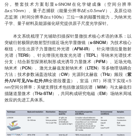
分。整套技术方案彰显s-SNOM在化学键成像（空间分辨率
Δx≤10nm）、量子态捕获（能量分辨率ΔE≤0.5meV）、及原位动
态监测（时间分辨率Δt≤100fs）三位一体的颠覆性能力，为纳米光
子学、量子材料及能源催化研究提供原子尺度光学探针。
本文系统梳理了光辅助扫描探针显微技术核心术语的体系：以
突破衍射极限的散射型扫描近场光学显微镜（
s-SNOM
）为技术核心
枢纽，衍生出原子力显微红外光谱（
AFM-IR
）、针尖增强拉曼散射
光谱（
TERS
）、针尖增强光致发光光谱（
TEPL
）等纳米光谱技术
分支；结合新型探测机制形成光诱导力显微术（
PiFM
）、近场光电
纳米术（
PCN
）、激光太赫兹发射纳米术（
LTEN
）等多物理场耦合
方法；技术参数涵盖连续波（
CW
）光源到太赫兹（
THz
）频段（
紫
外/UV-可见/Vis-红外/IR
全谱段覆盖），室温（RT）环境下实现<5
nm空间分辨率；关键支撑技术包括微波阻抗谱（
MIM
）与太赫兹扫
描隧道显微术（
THz-STM
），共同构成研究电磁（
EM
）场纳米局域
效应的先进工具体系。