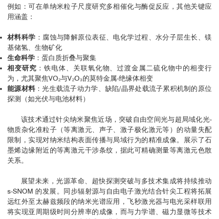
例如：可在单纳米粒子尺度研究多相催化与酶促反应，其他关键应
用涵盖：
材料科学
：腐蚀与降解原位表征、电化学过程、水分子层生长、镁
基储氢、生物矿化
生命科学
：蛋白质折叠与聚集
相变研究
：铁电体、关联氧化物、过渡金属二硫化物中的相变行
为，尤其聚焦VO₂与V₂O₃的莫特金属-绝缘体相变
能源材料
：光生载流子动力学、缺陷/晶界处载流子累积机制的原位
探测（如光伏与电池材料）
该技术通过针尖纳米聚焦近场，突破自由空间光与超局域化光-
物质杂化准粒子（等离激元、声子、激子极化激元等）的动量失配
限制，实现对纳米结构表面传播与局域行为的精准成像。展示了石
墨烯边缘附近的等离激元干涉条纹，据此可精确测量等离激元色散
关系。
展望未来，光源革命、超快探测突破与多技术集成将持续推动
s-SNOM 的发展。同步辐射源与自由电子激光结合针尖工程将拓展
远红外至太赫兹频段的纳米光谱应用，飞秒激光器与电光采样联用
将实现亚周期级时间分辨率的成像，而与力学谱、磁力显微等技术