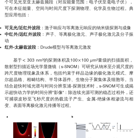
个可见光至亚太赫兹频段（对应能量范围：电子伏至毫电子伏），
可在本征能量、空间与时间尺度下探测物理、化学及生物过程。典
型应用包括：
可见光/近红外波段
：激子响应与等离激元响应的纳米级探测与成像
中红外/远红外波段
：声子、等离极化激元、声子极化激元及分子振
动
红外-太赫兹波段
：Drude模型与等离激元激发
基于< 303 nm³的探测体积及100×100 µm²量级的扫描面积，
散射型扫描近场光学显微镜（s-SNOM）可研究从纳米至介观尺度的
跨尺度物理现象及体系，包括约束于样品边缘的极化激元模式、摩
尔超晶格、相畴结构、半导体器件、生物分子聚集体及细胞等。当
结合超快时域光谱与时间分辨泵浦-探测技术时，s-SNOM可生成揭
示超快动力学的时间分辨"影像"：除连续光源可测的稳态过程外，还
可捕获皮秒至飞秒尺度的热载流子产生、金属-绝缘体相渗流与相
变、表面等离极化激元传播等过程。