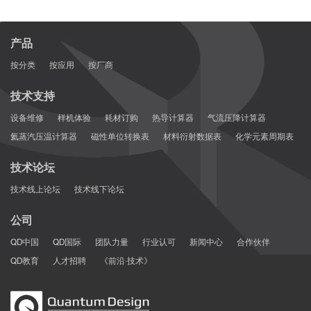
产品
按分类
按应用
按厂商
技术支持
设备维修
样机体验
耗材订购
热导计算器
气流压降计算器
氦蒸汽压温计算器
磁性单位转换表
材料衍射数据表
化学元素周期表
技术论坛
技术线上论坛
技术线下论坛
公司
QD中国
QD国际
团队力量
行业认可
新闻中心
合作伙伴
QD教育
人才招聘
《前沿·技术》