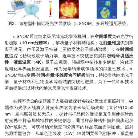
图3. 散射型扫描近场光学显微镜（s-SNOM）多环境适配系统。
s-SNOM通过纳米级局域光场增强机制，在
空间维度
突破光学衍
射极限（
10 nm分辨率
），解析量子材料畴结构；在
能量维度
识别等
离子激元、声子及激子特征（灵敏度达分子振动谱级）；在
时间维
度
追踪飞秒级载流子动力学。近年技术突破更拓展其
极端环境适应
性
：
液氦温区
（
4K
）量子态观测、强磁场中拓扑相变解析、液体环
境电化学界面反应监测。作为光学纳米成像领域的颠覆性技术，s-
SNOM凭借
空间-时间-能量多维度协同解析
能力，持续推动纳米光子
学、量子材料和生物医学等领域的突破性进展，为下一代科学技术
革命提供难以替代的纳米尺度光学表征技术。
在频率为Ω的振荡原子力显微镜探针尖端处聚焦光束照射时，尖
端作为光学天线将入射光束浓缩为纳米级近场光斑（直径约10-50
nm，且与照射波长无关），探针与样品间的近场相互作用使探针散
射光携带样品局域特性的关键信息。通过样品栅格扫描并同步记录
探针散射光，可获得纳米级空间分辨率的样品表面光学图像。照射
光源类型包含：从单色连续波（CW）辐射到宽带飞秒脉冲，覆盖整