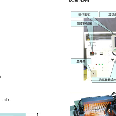
mH
2mmT)；