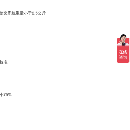
73
套系统重量小于2.5公斤
-15781
al of Photogrammetry and Remote Sensing.Volume
urnal of Applied Earth Observation and
ion algorithm descriptions and spatial accuracy
校准
PECIM公司的AISA航空遥感系统是矿业、油气以
ote Sensing for Agriculture, Ecosystems, and
想工具。
小75%
015)
amon in Israel.Remote Sens..2016, 8(4), 318
g .56(5), 053101 (9 May 2017)
ntific Reports.7, 15509,2017
安全以及执法领域。