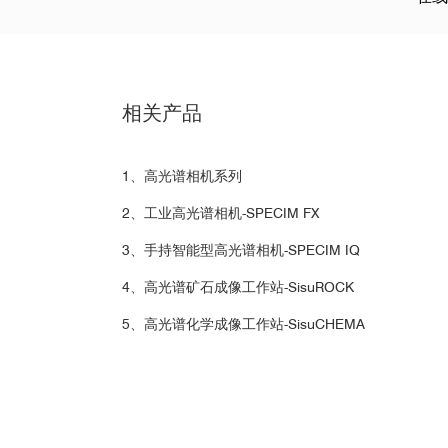
2017, Volume 24, Issue 16, pp 13874–13884
· Automated Multi-class Classification of Remotel
Geosciences.July 2016, Volume 48, Issue 5, pp 5
矿物酸性废水
· An evaluation of the relationship between physic
相关产品
Geosciences.February 2016, 9:164
项目单位：美国SpecT
· Spectral reflectance is a reliable water-quality
项目简介：采集400-
946
1、高光谱相机系列
酸性矿物对水质的影
· HyperART: non-invasive quantification of leaf tra
2、工业高光谱相机-SPECIM FX
0043-0
3、手持智能型高光谱相机-SPECIM IQ
· Assessment of sediment connectivity from vegeta
4、高光谱矿石成像工作站-SisuROCK
Volume 14, Issue 12, pp 1982–2000.Journal of Soi
· Data analysis of hyperspectral NIR image mosaics
5、高光谱化学成像工作站-SisuCHEMA
矿物勘查
Issue 3, pp 467–481
· Analysis of Spectral Vegetation Signal Characteri
项目单位：美国SpecT
Sensing.June 2014, Volume 42, Issue 2, pp 311–3
项目简介：Aisa采集4
· The spatial scaling effect of the discrete-canopy
分析