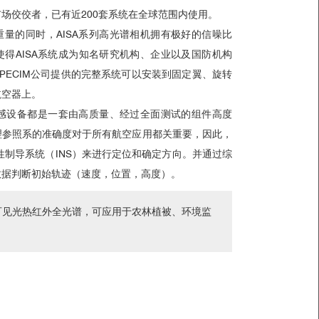
场佼佼者，已有近200套系统在全球范围内使用。
重量的同时，
AISA
系列高光谱相机拥有
极好的信噪比
使得
AISA
系统成为知名研究机构、企业以及国防机构
PECIM
公司提供的完整系统可以安装到固定翼、旋转
航空器上。
遥感设备都是一套由高质量、经过全面测试的组件高度
理参照系的准确度对于所有航空应用都关重要，因此，
惯性制导系统（INS）来进行定位和确定方向。并通过综
数据判断初始轨迹（速度，位置，高度）。
可见光热红外全光谱，可应用于农林植被、环境监