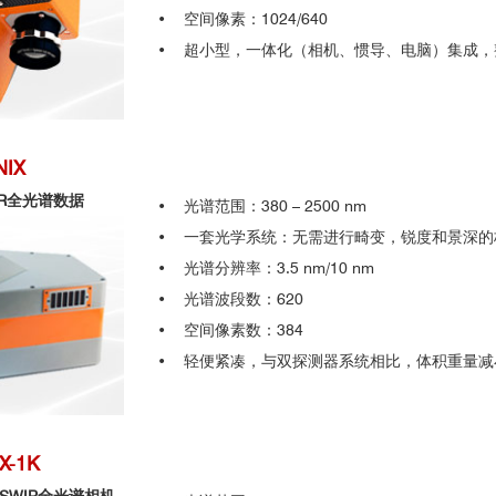
2、光合作用和荧光测量；
• 空间像素：1024/640
3、石油/天然气勘探的植物地理分析；
ser use efficiency.Food Security.April 2015, Volume 7, Issue 2, pp 365–3
• 超小型，一体化（相机、惯导、电脑）集成，整
雷达数据的融合
4、植物营养状况，害虫和疾病探测、映射和监控。
Using Airborne Imaging Spectroscopy.Remote Sens. .2015, 7(11), 15748
pastures using airborne AisaFENIX hyperspectral imagery.ISPRS Journ
多利亚大学
数据的融合，可以得到树木的高度和体积，种类
ed pastures using AisaFENIX imaging spectroscopy data.International Jo
NIX
量和树木健康情况
35
IR全光谱数据
•
光谱范围：380 – 2500 nm
rspectral data using the Airborne Processing Library (APL): Geocorrect
地质勘探：
• 一套光学系统：无需进行畸变，锐度和景深的
 March 2014, Pages 24-34
高光谱成像是在残积土地区定位裸露或风化矿物质的强大而有效的技术，S
• 光谱分辨率：3.5 nm/10 nm
temporal airborne imaging spectroscopy approach.Proc. SPIE 9998, Rem
及地热领域勘探人员，在大面积、偏远无人区探测离散矿物质分布的理
• 光谱波段数：620
• 空间像素数：384
 hyperspectral imagery.Occasional Report Number 30.2017, pp. 1 - 9 (9)
• 轻便紧凑，与双探测器系统相比，体积重量减
hyperspectral imaging.Journal of New Zealand Grasslands.77: 47-50 (2
gwave Infrared Remote-Sensing Data for Mineral Mapping of Makhtesh R
ion to near-real-time hyperspectral target detection.Optical Engineerin
X-1K
国防：
ainting production technology and the vogue in Greco-Roman Egypt.Scie
局
高光谱成像是现代情报工作中的重要战略工具，并被广泛应用到国防、