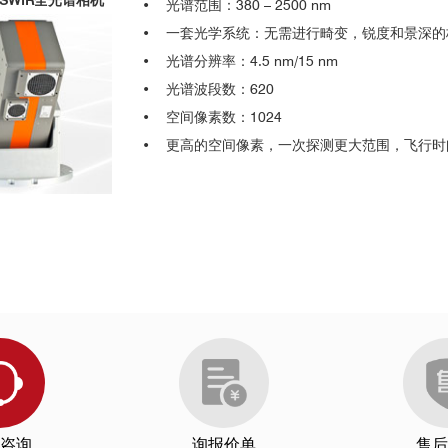
SWIR全光谱相机
•
光谱范围：380 – 2500 nm
 Quality of Kiwifruits Based on Variable Selection Algorithms and Chem
载高光谱航空遥感系统，检测水中有机物的含量
SPECIM公司的客户包括西方多个国家的别官方组织。公开资料显示
• 一套光学系统：无需进行畸变，锐度和景深的
eed (Brassica napus L.) Using NIR Hyperspectral Imaging.Scientific Rep
1、发现伪装或人造物体和材料；
• 光谱分辨率：4.5 nm/15 nm
munications .6, 7990,2015
2、非干扰性监控地域活动；
3、探测非法毒品作物种植和简易爆炸装置。
• 光谱波段数：620
n of Tobacco Disease with Successive Projections Algorithm and Machine
• 空间像素数：1024
• 更高的空间像素，一次探测更大范围，飞行时
ontents in Cucumber Leaves in Response to Angular Leaf Spot Disease.
ene-vinyl acetate copolymer coverings on the fields based on near infrar
 on tomato leaves using hyperspectral imaging.Scientific Reports .5, 16
cracked eggs identification using spectral signature.Scientific Reports 
IR
sing 2D NIR spectroscopy.European Journal of Wood and Wood Product
事件，SpecTIR公司利用Aisa采集漏油水面
e detection and plant protection: a technical perspective.Journal of Pla
的海岸湿地的状态，并进行灾害影响预估
-6
by using hierarchical selforganizing classifiers.Precision Agriculture.J
od photo-degradation monitored by different spectroscopic techniques.
咨询
询报价单
售后