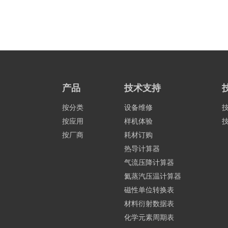
pp 1548–1554
· Mapping spatial variation in acorn production fr
矿物勘查
产品
技术支持
项目简介：AisaOWL
按分类
设备维修
地形特征，并且整套
按应用
样机体验
傅里叶红外光谱仪移
按厂商
耗材订购
热导计算器
气流压降计算器
伪装探测
氦蒸汽压温计算器
磁性单位转换表
材料衍射数据表
项目单位：美国SpecT
化学元素周期表
项目简介：覆盖伪装