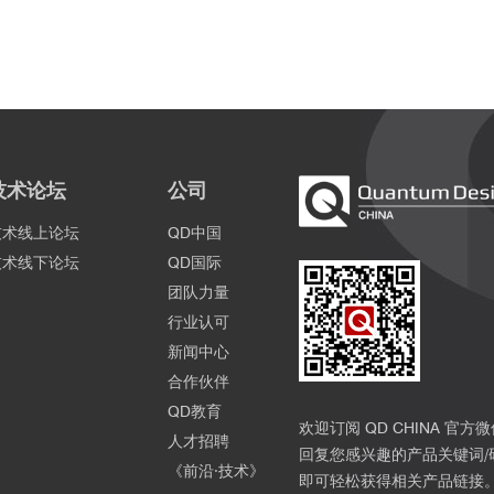
om airborne hyperspectral imagery.Forestry Studies in China.June 2010,
技术论坛
公司
在夜间采集7.6-12um高光谱数据，含有丰富的
技术线上论坛
QD中国
设备没有移动的部件，不受不稳定的气流和类似
技术线下论坛
QD国际
动装置的影响
团队力量
行业认可
新闻中心
合作伙伴
QD教育
欢迎订阅 QD CHINA 官方
人才招聘
IR
回复您感兴趣的产品关键词/
《前沿·技术》
网的目标，在正常视觉条件下，无法识别，根据
即可轻松获得相关产品链接