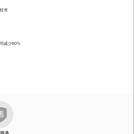
ometric Models.Scientific Reports.7, 7845,2017
，高光谱成像在该方面的应用包括：
校准
orts .6, 38878,2017
-learning Classifiers.Scientific Reports .7,
间减少60%
Scientific Reports .6, 27790,2016
ed hyperspectral imaging techniques.Scientific
564,2015
.6, 21130,2016
s.November 2017, Volume 75, Issue 6, pp 995–1002
nt Diseases and
une 2017, Volume 18, Issue 3, pp 383–393
Environmental Science and Pollution Research.June
服务