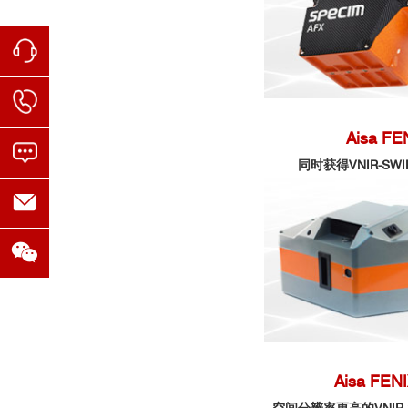
319-328
· The role of technology transfer to improve fertili
高光谱数据和
· Mapping the Spectral Soil Quality Index (SSQI) 
· Mapping of macro and micro nutrients of mixed 
项目单位：加拿大维
117, July 2016, Pages 1-10
项目简介：利用两种
· Quantification of dead vegetation fraction in mix
Aisa FE
识别和分布以及生物
Geoinformation.Volume 58, June 2017, Pages 26-
同时获得VNIR-SW
· Data processing of remotely sensed airborne hype
assessment.Computers & Geosciences.Volume 64,
· Detecting subtle environmental change: a multi-
Hydrology XVIII.999813 (25 October 2016)
· The classification of hill country vegetation from
· Mapping nutrient concentration in pasture using 
水质检测
· Integration of Hyperspectral Shortwave and Lon
· "Covariance-based band selection and its applicat
Aisa FENI
· Macroscale multimodal imaging reveals ancient p
项目单位：国家海洋