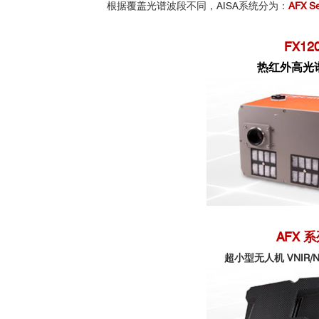
1、AisaKESTREL无人机遥感高光谱系
· Illumination compensation in ground based hype
根据覆盖光谱波段不同，AISA系统分为：
AFX S
· The potential of using Unmanned Aerial Vehicles (
AFX 系列超小型无人机 VNIR/NIR 高光谱系统.pdf
油棕榈树真菌
FX12
· A simple indicator for estimating the noise leve
Pages 304-312
Aisa FENIX-1K高空间分辨率VNIR-SWIR全光谱相机.p
热红外高光
项目单位：马来西亚
· 3D spectral analysis in the VNIR–SWIR spectral r
项目简介：飞行采集速度
· High resolution derivative spectra in remote sen
范围为VNIR（400-10
· Modeling spectral and bidirectional soil reflec
· Atmospheric Correction Performance of.Remote S
· Hyperspectral Airborne Imagery over a Small Eut
2、农业林业以及环境
· Multiscale mapping of species diversity under ch
罂粟的检测
· ..42917
· ..Pages 1466–1484
项目单位：美国SpecT
AFX 
· A Wide Spectral Range Reflectance and Lumines
项目简介：阿富汗的
超小型无人机 VNIR/
· Individual Tree Species Classification From Airb
Sensing .Volume: 9 Issue: 6
· Evaluating physico-chemical influences on cyano