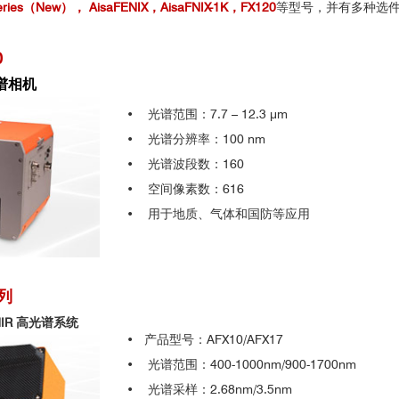
统飞行测试
芬兰SPECIM——专业高光谱服务25年
rspectral imaging. ISPRS Journal of Photogrammetry and Remote Sensi
eries（New）
， AisaFENIX，AisaFNIX-1K，FX120
等型号，并有多种选
UAVs) for precision pest control of possums .Rethinking Ecology.2: 27-
疾病检测
0
l of a hyperspectral data cube for earth observation missions.Acta As
df
谱相机
沙捞越林业部门
egion as a tool for soil classification.Geoderma.Volume 302, 15 Septe
• 光谱范围：7.7 – 12.3 μm
为50m/s，数据地面分辨率0.5m，数据波段
sing.Remote Sensing of Environment.Volume 33, Issue 1, July 1990, Pa
• 光谱分辨率：100 nm
00nm）
tance.Remote Sensing of Environment.Volume 41, Issues 2–3, August–Se
• 光谱波段数：160
ens.2017.9(1).2
• 空间像素数：616
rophic Lake under Changing Cloud Cove..
• 用于地质、气体和国防等应用
anged land use using imaging spectroscopy.Ecological Applications.Volu
IR
系列
cence Imaging System.Sensors.2013, 13(11), 14500-14510
罂粟植被检测
NIR 高光谱系统
植物树林的高光谱探测成像：
orne Multisensor Imagery Using Robust PCA.IEEE Journal of Selected To
• 产品型号：AFX10/AFX17
• 光谱范围：400-1000nm/900-1700nm
1、大面积森林区域研究，包括不同树种和健康状况的树数统计；
bacterial blooms using hyperspectral images in inland water, Korea.
• 光谱采样：2.68nm/3.5nm