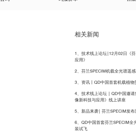
y Sensed Hyperspectral Imagery Via Gaussian Processes with a Non-sta
37–558
监测
al/mechanical properties and mineralogy of landscape rocks as determin
相关新闻
IR
 estimator for small, highly turbid wetlands.Wetlands Ecology and Mana
2500nm的高光谱数据，地面分辨率为1m，检测
1、技术线上论坛|12月02日《芬
响
应用》
its using hyperspectral absorption-reflectance-transmittance imaging.Pl
2、芬兰SPECIM机载全光谱遥感
tion cover and topography using remotely sensed data in a dryland c
3、资讯丨QD中国首套机载植物荧
ls and Sediments
4、技术线上论坛 | QD中国邀
 for the quantification of linseed oil impregnation in Scots pine woo
像新科技与应用》线上讲座
5、新品来袭| 芬兰SPECIM发
stics as a Function of Soil Moisture Conditions Using Hyperspectral Re
IR
24
6、QD中国首套芬兰SPECIM全光谱
00-2500nm矿物高光谱数据，进行矿物含量的
装试飞
 effective leaf area index retrieved by remote sensing.Science China E