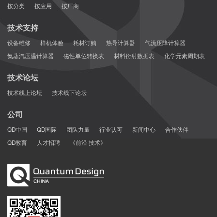
按分类
按应用
按厂商
技术支持
设备维修
样机体验
耗材订购
热导计算器
气流压降计算器
氦蒸汽压温计算器
磁性单位转换表
材料衍射数据表
化学元素周期表
技术论坛
技术线上论坛
技术线下论坛
公司
QD中国
QD国际
团队力量
行业认可
新闻中心
合作伙伴
QD教育
人才招聘
《前沿·技术》