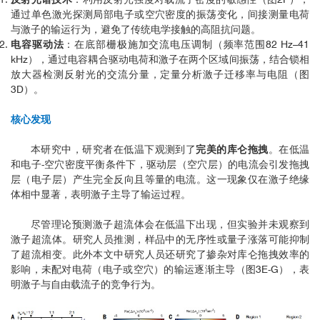
通过单色激光探测局部电子或空穴密度的振荡变化，间接测量电荷
与激子的输运行为，避免了传统电学接触的高阻抗问题。
电容驱动法
：在底部栅极施加交流电压调制（频率范围82 Hz–41
kHz），通过电容耦合驱动电荷和激子在两个区域间振荡，结合锁相
放大器检测反射光的交流分量，定量分析激子迁移率与电阻（图
3D）。
核心发现
本研究中，研究者在低温下观测到了
完美的库仑拖拽
。在低温
和电子-空穴密度平衡条件下，驱动层（空穴层）的电流会引发拖拽
层（电子层）产生完全反向且等量的电流。这一现象仅在激子绝缘
体相中显著，表明激子主导了输运过程。
尽管理论预测激子超流体会在低温下出现，但实验并未观察到
激子超流体。研究人员推测，样品中的无序性或量子涨落可能抑制
了超流相变。此外本文中研究人员还研究了掺杂对库仑拖拽效率的
影响，未配对电荷（电子或空穴）的输运逐渐主导（图3E-G），表
明激子与自由载流子的竞争行为。