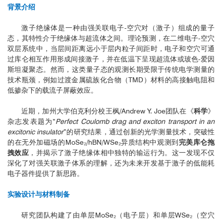
背景介绍
激子绝缘体是一种由强关联电子-空穴对（激子）组成的量子
态，其特性介于绝缘体与超流体之间。理论预测，在二维电子-空穴
双层系统中，当层间距离远小于层内粒子间距时，电子和空穴可通
过库仑相互作用形成间接激子，并在低温下呈现超流体或玻色-爱因
斯坦凝聚态。然而，这类量子态的观测长期受限于传统电学测量的
技术瓶颈，例如过渡金属硫族化合物（TMD）材料的高接触电阻和
低掺杂下的载流子屏蔽效应。
近期，加州大学伯克利分校王枫/Andrew Y. Joe团队在《
科学
》
杂志发表题为“
Perfect Coulomb drag and exciton transport in an
excitonic insulator
”的研究结果，通过创新的光学测量技术，突破性
的在无外加磁场的MoSe₂/hBN/WSe₂异质结构中观测到
完美库仑拖
拽效应
，并揭示了激子绝缘体相中独特的输运行为。这一发现不仅
深化了对强关联激子体系的理解，还为未来开发基于激子的低能耗
电子器件提供了新思路。
实验设计与材料制备
研究团队构建了由单层MoSe₂（电子层）和单层WSe₂（空穴