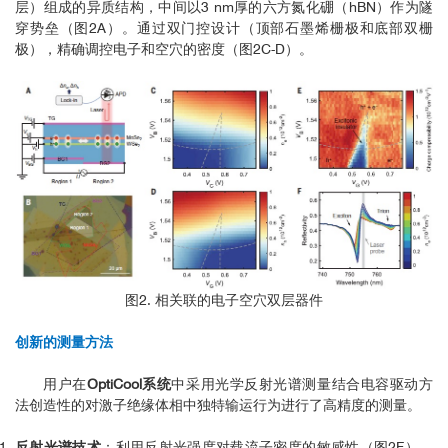
层）组成的异质结构，中间以3 nm厚的六方氮化硼（hBN）作为隧
穿势垒（图2A）。通过双门控设计（顶部石墨烯栅极和底部双栅
极），精确调控电子和空穴的密度（图2C-D）。
图2. 相关联的电子空穴双层器件
创新的测量方法
用户在
OptiCool系统
中采用光学反射光谱测量结合电容驱动方
法创造性的对激子绝缘体相中独特输运行为进行了高精度的测量。
反射光谱技术
：利用反射光强度对载流子密度的敏感性（图2F），