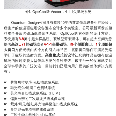
图4. OptiCool® Vector，4-1-1矢量场系统
Quantum Design公司具有超过40年的前沿低温设备生产经验，
所生产的低温强磁场设备遍布全球多个实验室。公司最新研发的超
精准全开放强磁场低温光学系统—OptiCool具有创新的设计方案。
系统拥有
3.8
英寸超大样品腔、双锥型劈裂磁体，可在超大空间为您
提供
高达
±7T
的磁场
或者
4-1-1
矢量磁场
。
多
个侧面窗口
、
1
个顶部超
大窗口
方便光线由各个方向引入样品腔。底部窗口选件可满足光路
平行于磁场的透射方案。
高度集成式的设计
让您的样品在拥有低温
磁场的同时摆脱大型低温系统的各种束缚。该平台一经发布就受到
全球科学家的广泛关注，目前我们已经为用户提供的整体解决方案
有：
☛ 共聚焦拉曼/荧光扫描成像系统
☛ 磁光克尔/磁圆二色测试系统
☛ 荧光寿命扫描成像系统（FLIM）
☛ 偏振分辨的二次谐波扫描成像系统
☛ 紫外/可见/近红外光谱共聚焦扫描成像系统
☛ 多功能光电流扫描成像系统
☛ 三阶光学非线性的Z扫描系统