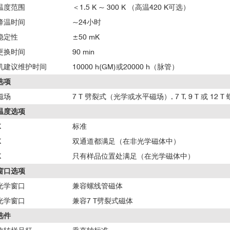
温度范围
＜1.5 K ~ 300 K （高温420 K可选）
降温时间
~24小时
稳定性
±50 mK
更换时间
90 min
机建议维护时间
10000 h(GM)或20000 h（脉管）
选项
磁场
7 T 劈裂式（光学或水平磁场）, 7 T, 9 T 或 12 T
温度选项
K
标准
K
双通道都满足（在非光学磁体中）
K
只有样品位置处满足（在光学磁体中）
窗口选项
光学窗口
兼容螺线管磁体
光学窗口
兼容7 T劈裂式磁体
选件