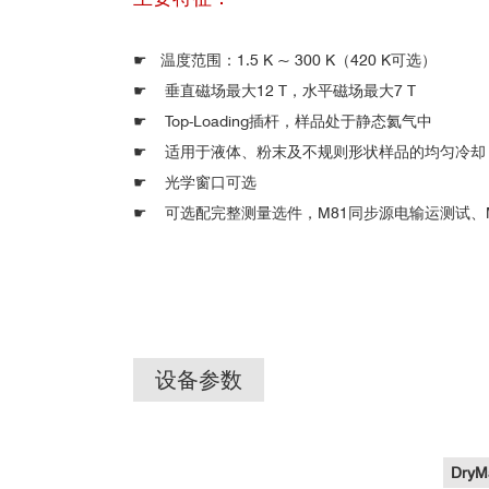
☛ 温度范围：1.5 K ~ 300 K（420 K可选）
☛
垂直磁场最大12 T，水平磁场最大7 T
☛
Top-Loading插杆，样品处于静态氦气中
☛
适用于液体、粉末及不规则形状样品的均匀冷却
☛
光学窗口可选
☛
可选配完整测量选件，M81同步源电输运测试、
设备参数
Dry