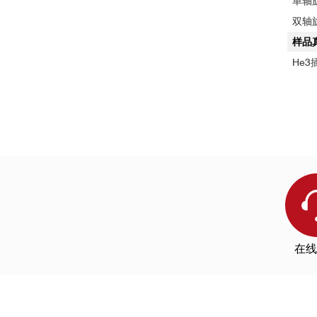
单轴
双轴
样品
He3
在线