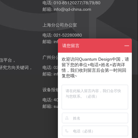
电话: 010-85120277/78/79/80
邮箱: info@qd-china.com
上海分公司办公室
电话: 021-52280980
邮箱: info@qd-china.com
请您留言
广州分公司办公室
欢迎访问Quantum Design中国，请
微信平台，
留下您的单位+电话+姓名+咨询详
研究方向关键词，
电话: 020-89202739
情，我们收到留言后会第一时间回
邮箱: info@qd-china.com
。
复您哦~
设备报修
电话: 4001669018
邮箱: support@qd-china.com