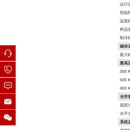
运行
初始
温度
样品
制冷
磁体
最大
最高
300 
420 
420 
光学
底部
水平
系统