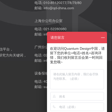
电话: 010-85120277/78/79/80
邮箱: info@qd-china.com
上海分公司办公室
电话: 021-52280980
邮箱: info@qd-china.com
请您留言
广州分公司办公室
欢迎访问Quantum Design中国，请
微信平台，
留下您的单位+电话+姓名+咨询详
研究方向关键词，
电话: 020-89202739
情，我们收到留言后会第一时间回
邮箱: info@qd-china.com
。
复您哦~
设备报修
电话: 4001669018
邮箱: support@qd-china.com