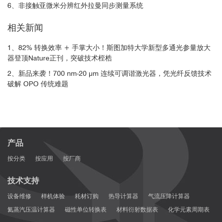
6、非接触亚微米分辨红外拉曼同步测量系统
相关新闻
1、82% 转换效率 + 手掌大小！斯图加特大学新型多通光参量放大
器登顶Nature正刊，突破技术桎梏
2、新品来袭！700 nm-20 μm 连续可调谐激光器，凭光纤反馈技术
破解 OPO 传统难题
产品
按分类
按应用
按厂商
技术支持
设备维修
样机体验
耗材订购
热导计算器
气流压降计算器
氦蒸汽压温计算器
磁性单位转换表
材料衍射数据表
化学元素周期表