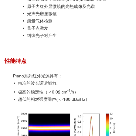
• 原子力红外显微镜的光热成像及光谱
• 光声光谱显微镜
• 痕量气体检测
• 量子点激发
• 纠缠光子对产生
性能特点
Piano系列红外光源具有：
•
精准的波长调谐能力、
-1
•
极高的稳定性（＜0.02 cm
/h）
•
超低的相对强度噪声(＜-160 dBc/Hz）