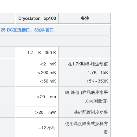
Cryostation xp100
备注
、25 DC直流接口、3光学窗口
1.7 K - 350 K
<2 mK
在1.7K时峰-峰波动值
<200 mK
1.7K - 15K
<50 mK
15K - 350K
峰-峰值 (样品底座水平
<20 nm
方向测量值)
>20 mW
基础配置制冷功率
使用温度隔离式换样方
~12 小时
案