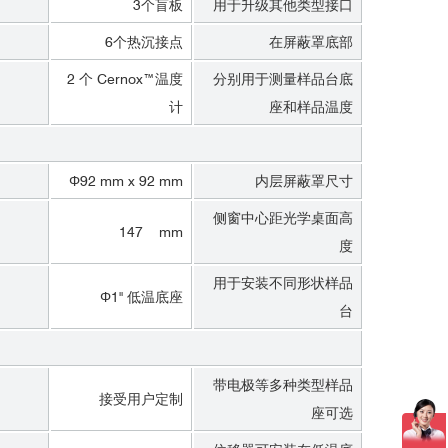
3个盲板
用于升级其他类型接口
6个热沉接点
在屏蔽罩底部
2 个 Cernox™温度
分别用于测量样品台底
计
座和样品温度
Φ92 mm x 92 mm
内层屏蔽罩尺寸
侧窗中心距光学桌面高
147 mm
度
用于安装不同形状样品
Φ1" 低温底座
台
带电极等多种类型样品
接受用户定制
座可选