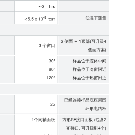
~2 hrs
-8
低温下测量
<5.5 x 10
torr
2 侧面 + 1顶部(可升级4
3 个窗口
侧面方案)
30°
样品位于腔体中间
80°
样品位于冷窗附近
120°
样品位于热窗附近
已经连接样品底座周围
25
环形电路板
1个同轴面板
方形RF接口面板 (包含2
RF接口, 可升级到4个)