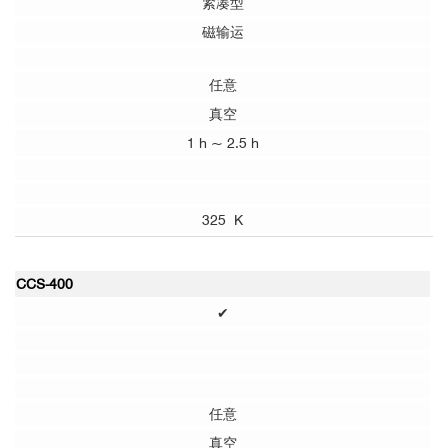
紧凑型
磁输运
任意
真空
1 h ~ 2.5 h
325 K
CCS-400
✔
任意
真空