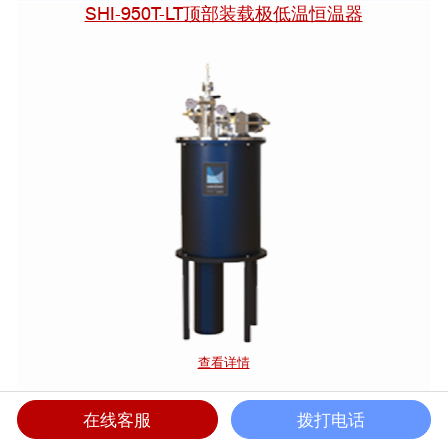
SHI-950T-LT顶部装载极低温恒温器
查看详情
♢ 无液氦制冷
在线客服
拨打电话
♢ 温度范围1.5 K~800 K