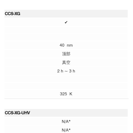
CCS-XG
✔
40 nm
顶部
真空
2 h ~ 3 h
325 K
CCS-XG-UHV
N/A*
N/A*