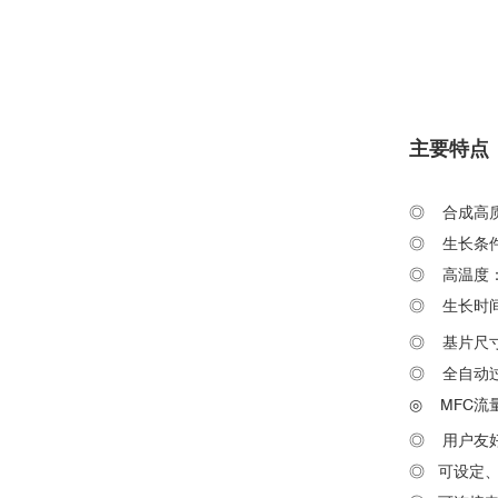
High quality monolayer graphene synthesized by res
2
主要特点
Mapping nanoscale electrochemistry of individual s
◎ 合成高
◎ 生长条
◎ 高温度：1
◎ 生长时间：
◎ 基片尺寸大
Nanoscale electrocatalysis: Visualizing oxygen reduc
◎ 全自动
◎ MFC流
■
透明导电纤维的制备与新材料的
◎ 用户友
◎ 可设定