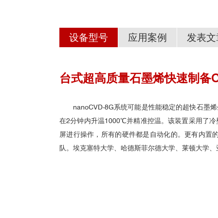
设备型号
应用案例
发表文
台式超高质量石墨烯快速制备C
■ 高质量单层石墨烯的制备与传感
Residual metallic contamination of transferred che
台式高性能CVD石墨烯/碳纳米管快速制备系列—nanoC
nanoCVD-8G系统可能是性能稳定的超快石
在2分钟内升温1000℃并精准控温。该装置采用了
屏进行操作，所有的硬件都是自动化的。更有内置
队。埃克塞特大学、哈德斯菲尔德大学、莱顿大学、
Transparent conductive graphene textile fibers