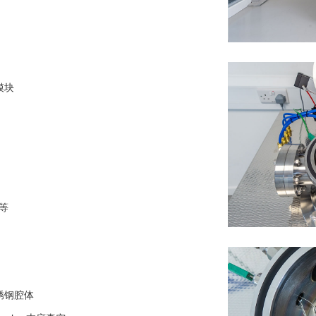
模块
等
锈钢腔体