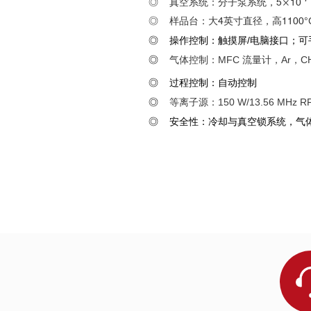
◎
真空系统：分子泵系统，5×10
◎
样品台：大4英寸直径，高1100
°
◎
操作控制：触摸屏
/
电脑接口；可
◎
气体控制：
MFC
流量计，
Ar
，
C
◎
过程控制：自动控制
◎
等离子源：
150 W/13.56 MHz R
◎
安全性：冷却与真空锁系统，气