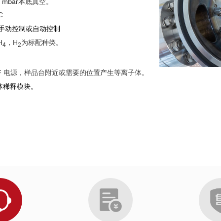
mbar本底真空。
C
手动控制或自动控制
H
，
H
为标配种类。
4
2
F
电源，样品台附近或需要的位置产生等离子体。
体稀释模块。