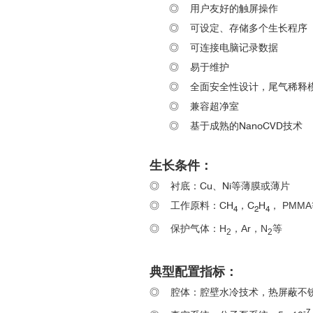
◎
用户友好的触屏操作
◎
可设定、存储多个生长程序
◎
可连接电脑记录数据
◎
易于维护
◎
全面安全性设计，尾气稀释
◎
兼容超净室
◎
基于成熟的NanoCVD技术
生长条件：
◎
衬底：Cu、Ni等薄膜或薄片
◎
工作原料：CH
，C
H
，
PMMA
4
2
4
◎
保护气体：
H
，
Ar，N
等
2
2
典型配置指标：
◎
腔体：腔壁水冷技术，热屏蔽不
-7