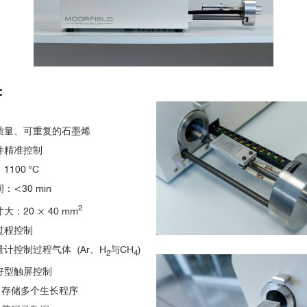
istive heating cold wall chemical vapor deposition
2
莱顿大学
亚琛工业大学
：
ingle-walled carbon nanotubes
质量、可重复的石墨烯
件精准控制
100 °C
<30 min
2
：20 × 40 mm
tion at pristine, kinked, and oxidized sites on individual carbon nanot
过程控制
量计控制过程气体 (Ar、H
与CH
)
2
4
开发
（Scientific Reports 2015, 5, 9866）
好型触屏控制
、存储多个生长程序