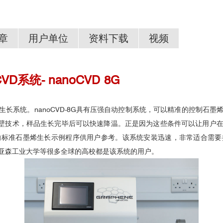
章
用户单位
资料下载
视频
VD系统
-
nanoCVD
8G
器
Moorfield系列产品介绍
mical vapor deposited graphene
（Adv. Mater. 2015, 27, 4200–4206）
VD.pdf
墨烯生长系统。nanoCVD-8G具有压强自动控制系统，可以精准的控制
冷壁技术，样品生长完毕后可以快速降温。正是因为这些条件可以让用户在
的标准石墨烯生长示例程序供用户参考。该系统安装迅速，非常适合需要
亚森工业大学等很多全球的高校都是该系统的用户。
埃克塞特大学
哈德斯菲尔德大学