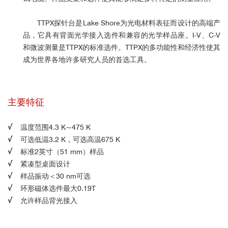
TTPX
探针台
是Lake Shore为
光
电材料表征而设计的高端产
品，它具有背面光学接入选件和兼容的光学样品座。I-V、C-V
和微波测量是TTPX的标准选件。TTPX的多功能性和经济性使其
成为世界各地许多研究人员的首选工具。
主要特征
√
温度范围4.3 K~475 K
√
可选低温3.2 K，可选高温675 K
√
标准2英寸（51 mm）样品
√
紧凑型桌面设计
√
样品振动＜30 nm可选
√
环形磁体选件最大0.19T
√
允许样品背光接入