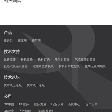
相关新闻
产品
按分类
按应用
按厂商
技术支持
设备维修
样机体验
耗材订购
热导计算器
气流压降计算器
氦蒸汽压温计算器
磁性单位转换表
材料衍射数据表
化学元素周期表
技术论坛
技术线上论坛
技术线下论坛
公司
QD中国
QD国际
团队力量
行业认可
新闻中心
合作伙伴
QD教育
人才招聘
《前沿·技术》