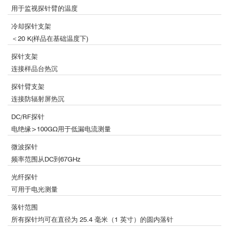
用于监视探针臂的温度
冷却探针支架
＜20 K(样品在基础温度下)
探针支架
连接样品台热沉
探针臂支架
连接防辐射屏热沉
DC/RF探针
电绝缘>100GΩ用于低漏电流测量
微波探针
频率范围从DC到67GHz
光纤探针
可用于电光测量
落针范围
所有探针均可在直径为 25.4 毫米（1 英寸）的圆内落针