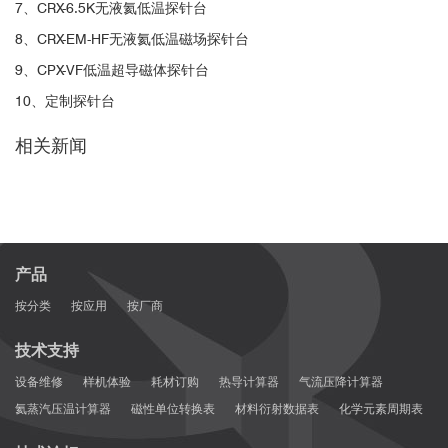
7、CRX-6.5K无液氦低温探针台
8、CRX-EM-HF无液氦低温磁场探针台
9、CPX-VF低温超导磁体探针台
10、定制探针台
相关新闻
产品
按分类
按应用
按厂商
技术支持
设备维修
样机体验
耗材订购
热导计算器
气流压降计算器
氦蒸汽压温计算器
磁性单位转换表
材料衍射数据表
化学元素周期表