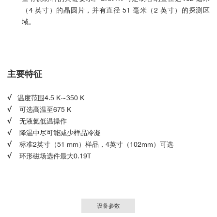
（4 英寸）的晶圆片，并有直径 51 毫米（2 英寸）的探测区
域。
主要特征
√
温度范围4.5 K~350 K
√
可选高温至675 K
√
无液氦低温操作
√
降温中尽可能减少样品冷凝
√
标准2英寸（51 mm）样品，4英寸（102mm）可选
√
环形磁场选件最大0.19T
设备参数