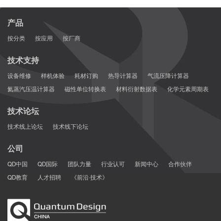
产品
按分类
按应用
按厂商
技术支持
设备维修
样机体验
耗材订购
热导计算器
气流压降计算器
氦蒸汽压温计算器
磁性单位转换表
材料衍射数据表
化学元素周期表
技术论坛
技术线上论坛
技术线下论坛
公司
QD中国
QD国际
团队力量
行业认可
新闻中心
合作伙伴
QD教育
人才招聘
《前沿·技术》