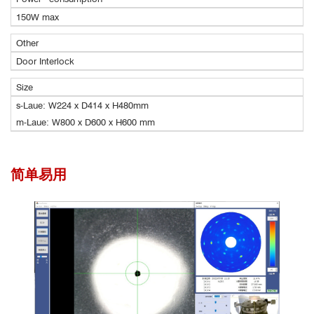
150W max
Other
Door Interlock
Size
s-Laue: W224 x D414 x H480mm
m-Laue: W800 x D600 x H600 mm
简单易用