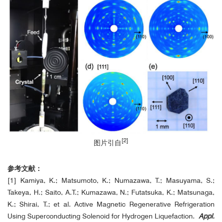
[2]
图片引自
参考文献：
蓝宝石单晶Laue
[1] Kamiya, K.; Matsumoto, K.; Numazawa, T.; Masuyama, S.;
Takeya, H.; Saito, A.T.; Kumazawa, N.; Futatsuka, K.; Matsunaga,
K.; Shirai, T.; et al. Active Magnetic Regenerative Refrigeration
Using Superconducting Solenoid for Hydrogen Liquefaction.
Appl.