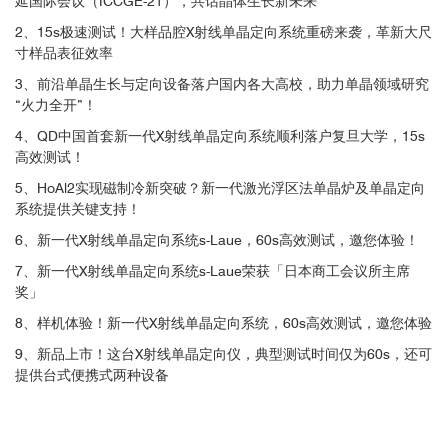
延国际会议（ICCGE-21），共话晶体生长新未来
2、15s极速测试！大样品腔X射线单晶定向系统重磅来袭，革新大尺
寸样品表征效率
3、前沿单晶生长与定向设备落户国内各大高校，助力单晶领域研究
“火力全开”！
4、QD中国首套新一代X射线单晶定向系统顺利落户复旦大学，15s
高效测试！
5、HoAl2实现磁制冷新突破？新一代激光浮区法单晶炉及单晶定向
系统提供关键支持！
6、新一代X射线单晶定向系统s-Laue，60s高效测试，邀您体验！
7、新一代X射线单晶定向系统s-Laue荣获「日本商工会议所主席
奖」
8、样机体验！新一代X射线单晶定向系统，60s高效测试，邀您体验
9、新品上市！这台X射线单晶定向仪，典型测试时间仅为60s，还可
提供台式便携式两种设备