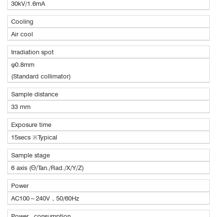
30kV/1.6mA
Cooling
Air cool
Irradiation spot
φ0.8mm
(Standard collimator)
Sample distance
33 mm
Exposure time
15secs ※Typical
Sample stage
6 axis (Θ/Tan./Rad./X/Y/Z)
Power
AC100～240V，50/60Hz
Power consumption