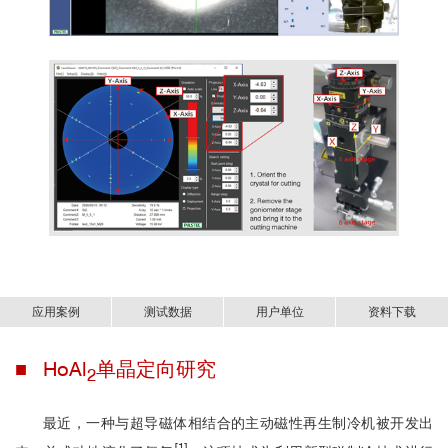
应用案例
测试数据
用户单位
资料下载
■ HoAl
单晶定向研究
新一代X射线单晶定向系统-s-Laue/m-Laue.pdf
2
最近，一种与超导磁体相结合的主动磁性再生制冷机被开发出
[1]