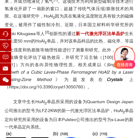
来，并成功地液化了氢气
。这项技术为利用新型磁制冷技术进行
氢液化开辟了一扇新的窗口，超越了传统气体压缩/膨胀技术的局
限。在这项研究中，HoAl
因为其在氢液化温度附近具有较大的磁熵
2
变化，被用作了磁性制冷剂。近期，日本国立材料科学研究所的
[2]
Naoki Kikugawa等人
创新性的通过
新一代激光浮区法单晶炉
生长
了长度50 mm的
HoAl
单晶，并对该单晶样品的比热、磁化率、等温
2
磁化强度和热膨胀等物理性能进行了测量和研究。此外，作者还通
过磁熵变化评估了磁热效应，并研究了沿主轴（[100]、[110]和
[111]）方向的各向异性物理性质。相关成果以《
Single-Crystal
Growth of a Cubic Laves-Phase Ferromagnet HoAl2 by a Laser
Floating-Zone Method
》为题发表在
Crystals
上
（https://doi.org/10.3390/cryst13050760）。
文章中生长
HoAl
单晶所采用的设备为Quantum Design Japan
2
金刚石单晶Laue
公司推出的型号为LFZ-2KW的新一代激光浮区法单晶炉，
HoAl
单晶
2
定向研究所采用的设备为日本Pulstec公司推出的型号为s-Laue的新
一代单晶定向系统。